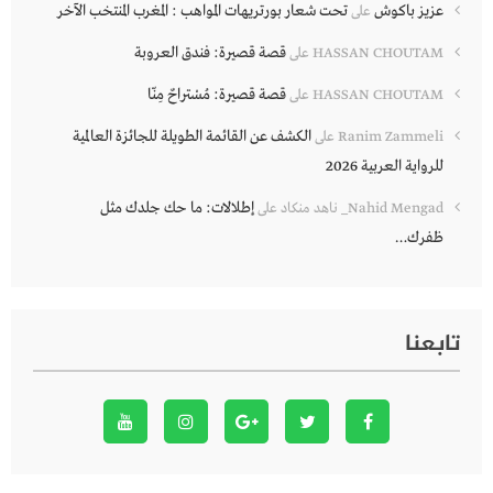
عزيز باكوش
تحت شعار بورتريهات المواهب : المغرب المنتخب الآخر
على
قصة قصيرة: فندق العروبة
HASSAN CHOUTAM
على
قصة قصيرة: مُسْتراحٌ مِنّا
HASSAN CHOUTAM
على
الكشف عن القائمة الطويلة للجائزة العالمية
Ranim Zammeli
على
للرواية العربية 2026
إطلالات: ما حك جلدك مثل
Nahid Mengad_ ناهد منكاد
على
ظفرك…
تابعنا