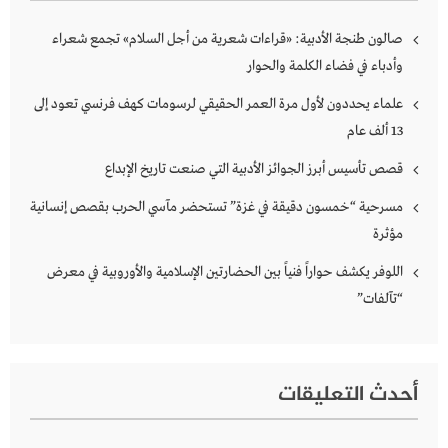
صالون طنجة الأدبية: «قراءات شعرية من أجل السلام» تجمع شعراء
وأدباء في فضاء الكلمة والحوار
علماء يحددون لأول مرة العمر الحقيقي لرسومات كهف فرنسي تعود إلى
13 ألف عام
قصص تأسيس أبرز الجوائز الأدبية التي صنعت تاريخ الإبداع
مسرحية “خمسون دقيقة في غزة” تستحضر مآسي الحرب بقصص إنسانية
مؤثرة
اللوفر يكشف حواراً فنياً بين الحضارتين الإسلامية والأوروبية في معرض
“تآلفات”
أحدث التعليقات