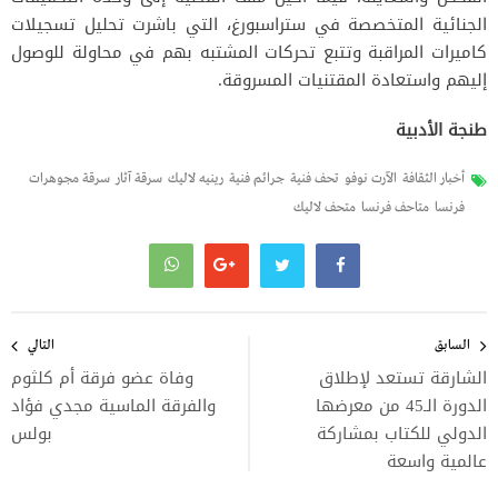
الجنائية المتخصصة في ستراسبورغ، التي باشرت تحليل تسجيلات
كاميرات المراقبة وتتبع تحركات المشتبه بهم في محاولة للوصول
إليهم واستعادة المقتنيات المسروقة.
طنجة الأدبية
أخبار الثقافة
الآرت نوفو
تحف فنية
جرائم فنية
رينيه لاليك
سرقة آثار
سرقة مجوهرات
فرنسا
متاحف فرنسا
متحف لاليك
تصفّح
المقالات
السابق
التالي
الشارقة تستعد لإطلاق
وفاة عضو فرقة أم كلثوم
الدورة الـ45 من معرضها
والفرقة الماسية مجدي فؤاد
الدولي للكتاب بمشاركة
بولس
عالمية واسعة