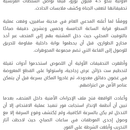
الأولية بنحو 4.5 مليون يورو، فيما تواصل السلطات الفرنسية
تحقيقاتها لتعقب الجناة وكشف ملابسات الحادث.
ووفقًا لما أعلنه المدعي العام في مدينة سافيرن، وقعت عملية
السطو قرابة الساعة الخامسة وخمسٍ وعشرين دقيقة صباحًا
بالتوقيت المحلي، حيث دخل المشتبه بهم إلى المتحف عبر أحد
مخارج الطوارئ، قبل أن يحطموا بوابة داخلية مقاومة للحريق
للوصول إلى القاعة التي تضم مجموعة المجوهرات.
وأظهرت التحقيقات الأولية أن اللصوص استخدموا أدوات ثقيلة
لتحطيم ست خزائن عرض زجاجية، واستولوا على القطع المعروضة
في غضون دقائق معدودة، ثم غادروا المكان بسرعة قبل أن يتمكن
عناصر الأمن من اعتراضهم.
وأعادت الواقعة فتح ملف الإجراءات الأمنية داخل المتحف، بعدما
تبين أن أنظمة الإنذار استجابت فور تنفيذ عملية الاقتحام، إلا أن
التدخل لم يكن بالسرعة الكافية، ولم يُكتشف وقوع السرقة إلا مع
وصول إحدى الموظفات في ساعات الصباح، حيث لاحظت آثار
التخريب وأبلغت الشرطة على الفور.