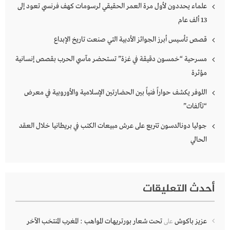
علماء يحددون لأول مرة العمر الحقيقي لرسومات كهف فرنسي تعود إلى
13 ألف عام
قصص تأسيس أبرز الجوائز الأدبية التي صنعت تاريخ الإبداع
مسرحية “خمسون دقيقة في غزة” تستحضر مآسي الحرب بقصص إنسانية
مؤثرة
اللوفر يكشف حواراً فنياً بين الحضارتين الإسلامية والأوروبية في معرض
“تآلفات”
جوليا دونالدسون تتربع على عرش مبيعات الكتب في بريطانيا خلال العقد
الحالي
أحدث التعليقات
عزيز باكوش
تحت شعار بورتريهات المواهب : المغرب المنتخب الآخر
على