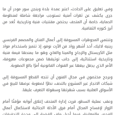
وفي تعليق على الحادث، اعتبر عمدة بلدة وينجن سور مودر أن ما
جرى يكشف عن ثغرات أمنية تستوجب مراجعة شاملة لمنظومة
الحماية، خاصة أن المتحف يحتضن مقتنيات فنية وتاريخية تُعد من
أبرز كنوزه الثقافية.
وتنتمي المجوهرات المسروقة إلى أعمال الفنان والمصمم الفرنسي
رينيه لاليك، أحد أشهر رواد فن الآرت نوفو، إذ تتميز باستخدام مواد
مثل الكريستال والزجاج والمينا والعاج، وهو ما يمنحها قيمة فنية
وتاريخية استثنائية، إلى جانب توثيقها ضمن مجموعات معروفة،
الأمر الذي يجعل بيعها عبر القنوات القانونية أمرًا بالغ الصعوبة.
ويرجح مختصون في مجال الفنون أن تتجه القطع المسروقة إلى
شبكات الاتجار غير المشروع بالتحف، نظرًا لصعوبة عرضها للبيع في
الأسواق العلنية بسبب شهرتها وسهولة التعرف عليها.
وعقب عملية السطو، قررت إدارة المتحف إغلاق أبوابه مؤقتًا أمام
الزوار لإفساح المجال أمام فرق الأدلة الجنائية لاستكمال أعمال
الفحص والمعاينة، فيما أحيل ملف القضية إلى وحدة التحقيقات