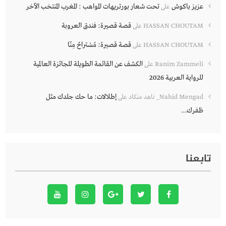
عزيز باكوش
تحت شعار بورتريهات المواهب : المغرب المنتخب الآخر
على
قصة قصيرة: فندق العروبة
HASSAN CHOUTAM
على
قصة قصيرة: مُسْتراحٌ مِنّا
HASSAN CHOUTAM
على
الكشف عن القائمة الطويلة للجائزة العالمية
Ranim Zammeli
على
للرواية العربية 2026
إطلالات: ما حك جلدك مثل
Nahid Mengad_ ناهد منكاد
على
ظفرك…
تابعنا