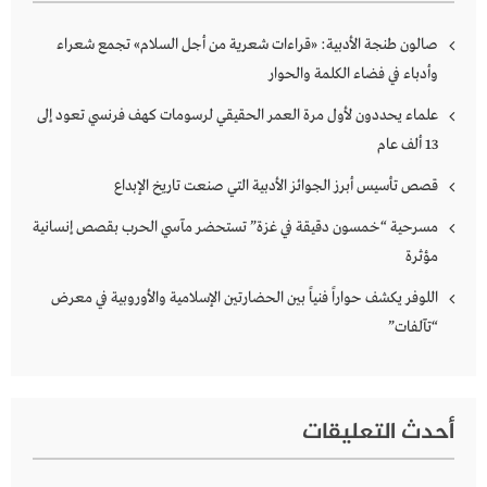
صالون طنجة الأدبية: «قراءات شعرية من أجل السلام» تجمع شعراء
وأدباء في فضاء الكلمة والحوار
علماء يحددون لأول مرة العمر الحقيقي لرسومات كهف فرنسي تعود إلى
13 ألف عام
قصص تأسيس أبرز الجوائز الأدبية التي صنعت تاريخ الإبداع
مسرحية “خمسون دقيقة في غزة” تستحضر مآسي الحرب بقصص إنسانية
مؤثرة
اللوفر يكشف حواراً فنياً بين الحضارتين الإسلامية والأوروبية في معرض
“تآلفات”
أحدث التعليقات