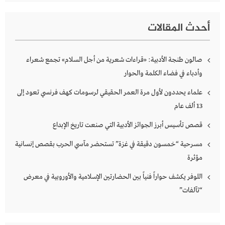
أحدث المقالات
صالون طنجة الأدبية: «قراءات شعرية من أجل السلام» تجمع شعراء
وأدباء في فضاء الكلمة والحوار
علماء يحددون لأول مرة العمر الحقيقي لرسومات كهف فرنسي تعود إلى
13 ألف عام
قصص تأسيس أبرز الجوائز الأدبية التي صنعت تاريخ الإبداع
مسرحية “خمسون دقيقة في غزة” تستحضر مآسي الحرب بقصص إنسانية
مؤثرة
اللوفر يكشف حواراً فنياً بين الحضارتين الإسلامية والأوروبية في معرض
“تآلفات”