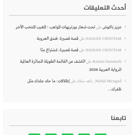
أحدث التعليقات
عزيز باكوش
تحت شعار بورتريهات المواهب : المغرب المنتخب الآخر
على
قصة قصيرة: فندق العروبة
HASSAN CHOUTAM
على
قصة قصيرة: مُسْتراحٌ مِنّا
HASSAN CHOUTAM
على
الكشف عن القائمة الطويلة للجائزة العالمية
Ranim Zammeli
على
للرواية العربية 2026
إطلالات: ما حك جلدك مثل
Nahid Mengad_ ناهد منكاد
على
ظفرك…
تابعنا