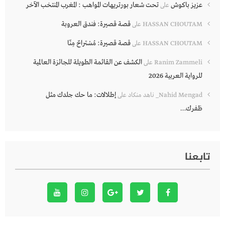
عزيز باكوش
تحت شعار بورتريهات المواهب : المغرب المنتخب الآخر
على
قصة قصيرة: فندق العروبة
HASSAN CHOUTAM
على
قصة قصيرة: مُسْتراحٌ مِنّا
HASSAN CHOUTAM
على
الكشف عن القائمة الطويلة للجائزة العالمية
Ranim Zammeli
على
للرواية العربية 2026
إطلالات: ما حك جلدك مثل
Nahid Mengad_ ناهد منكاد
على
ظفرك…
تابعنا