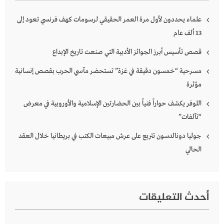
علماء يحددون لأول مرة العمر الحقيقي لرسومات كهف فرنسي تعود إلى
13 ألف عام
قصص تأسيس أبرز الجوائز الأدبية التي صنعت تاريخ الإبداع
مسرحية “خمسون دقيقة في غزة” تستحضر مآسي الحرب بقصص إنسانية
مؤثرة
اللوفر يكشف حواراً فنياً بين الحضارتين الإسلامية والأوروبية في معرض
“تآلفات”
جوليا دونالدسون تتربع على عرش مبيعات الكتب في بريطانيا خلال العقد
الحالي
أحدث التعليقات