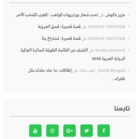
عزيز باكوش
تحت شعار بورتريهات المواهب : المغرب المنتخب الآخر
على
قصة قصيرة: فندق العروبة
HASSAN CHOUTAM
على
قصة قصيرة: مُسْتراحٌ مِنّا
HASSAN CHOUTAM
على
الكشف عن القائمة الطويلة للجائزة العالمية
Ranim Zammeli
على
للرواية العربية 2026
إطلالات: ما حك جلدك مثل
Nahid Mengad_ ناهد منكاد
على
ظفرك…
تابعنا