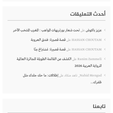
أحدث التعليقات
عزيز باكوش
تحت شعار بورتريهات المواهب : المغرب المنتخب الآخر
على
قصة قصيرة: فندق العروبة
HASSAN CHOUTAM
على
قصة قصيرة: مُسْتراحٌ مِنّا
HASSAN CHOUTAM
على
الكشف عن القائمة الطويلة للجائزة العالمية
Ranim Zammeli
على
للرواية العربية 2026
إطلالات: ما حك جلدك مثل
Nahid Mengad_ ناهد منكاد
على
ظفرك…
تابعنا