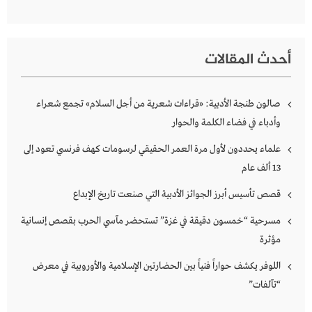
أحدث المقالات
صالون طنجة الأدبية: «قراءات شعرية من أجل السلام» تجمع شعراء
وأدباء في فضاء الكلمة والحوار
علماء يحددون لأول مرة العمر الحقيقي لرسومات كهف فرنسي تعود إلى
13 ألف عام
قصص تأسيس أبرز الجوائز الأدبية التي صنعت تاريخ الإبداع
مسرحية “خمسون دقيقة في غزة” تستحضر مآسي الحرب بقصص إنسانية
مؤثرة
اللوفر يكشف حواراً فنياً بين الحضارتين الإسلامية والأوروبية في معرض
“تآلفات”