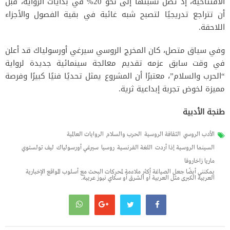
الافتتاحية، إذ تصل نسبتها إلى نحو 20% في بدايات الرواية، قبل
أن تتراجع تدريجيًا لتصبح شبه غائبة في بقية الفصول والأجزاء
اللاحقة.
وفي سياق متصل، كان المخرج الروسي سيرغي أورسولياك قد أعلن
في وقت سابق عزمه تقديم معالجة سينمائية جديدة لرواية
“الحرب والسلام”، معتبرًا أن المشروع يمثل تحديًا فنيًا كبيرًا وفرصة
مميزة لخوض تجربة إبداعية ثرية.
طنجة الأدبية
الأدب الروسي
الثقافة الروسية
الحرب والسلام
الروايات العالمية
السينما الروسية إذا أردت
اللغة الفرنسية
روسيا
سيرغي أورسولياك
ليف تولستوي
ماريا زاخاروفا
يمكنني أيضًا جعل الصياغة أكثر ملاءمة لمحركات البحث مع أسلوب المواقع الإخبارية
العربية الكبرى مثل العربية أو الشرق أو سكاي نيوز عربية.