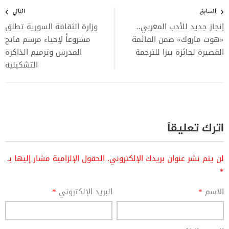
تصفّح
المقالات
السابق
التالي
إنجاز جديد للأدب المغربي..
وزارة الثقافة السورية تطلق
«هوت ماروك» ضمن القائمة
مشروعاً لإحياء مرسم فاتح
القصيرة لجائزة بيزا للترجمة
المدرس وترميم الذاكرة
التشكيلية
اترك تعليقاً
لن يتم نشر عنوان بريدك الإلكتروني.
الحقول الإلزامية مشار إليها بـ
*
الاسم
*
البريد الإلكتروني
*