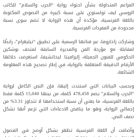
المزاعم المتداولة بشأن احتواء رواية “الحرب والسلام” للكاتب
الروسي ليف تولستوي على نسبة كبيرة من النصوص المكتوبة
باللغة الفرنسية، مؤكدة أن هذه الرواية لا تضم سوى نسبة
محدودة من المفردات الفرنسية.
وشاركت زاخاروفا، عبر قناتها الرسمية على تطبيق “تيليغرام”، رابطًا
لمقابلة مع مؤرخة الفن والمديرة السابقة لمتحف بوشكين
الحكومي للفنون الجميلة، إليزافيتا ليخاتشيفا، استعرضت خلالها
الأرقام الدقيقة المتعلقة بالرواية، في إطار تصحيح هذه المعلومة
الشائعة.
وبحسب البيانات التي استندت إليها، فإن النص الكامل لرواية
“الحرب والسلام” يضم 478,458 كلمة، من بينها 15,040 كلمة فقط
باللغة الفرنسية، ما يعني أن نسبة استخدامها لا تتجاوز 3.31% من
إجمالي الرواية، وهو ما يناقض الادعاءات التي تزعم أنها تشكل
نصف النص.
وأضافت أن اللغة الفرنسية تظهر بشكل أوضح في الفصول