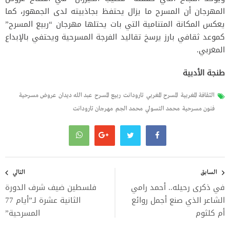
المهرجان أن المسرح ما يزال يحتفظ بجاذبيته لدى الجمهور، كما
يعكس المكانة المتنامية التي بات يحتلها مهرجان “ربيع المسرح”
كموعد ثقافي بارز يرسخ تقاليد الفرجة المسرحية ويحتفي بالإبداع
المغربي.
طنجة الأدبية
الثقافة المغربية
المسرح المغربي
تارودانت
ربيع المسرح
عبد الله ديدان
عروض مسرحية
فنون مسرحية
محمد التسولي
محمد الجم
مهرجان تارودانت
تصفّح
المقالات
السابق
التالي
في ذكرى رحيله.. أحمد رامي
فلسطين ضيف شرف الدورة
الشاعر الذي صنع أجمل روائع
الثانية عشرة لـ”أيام 77
أم كلثوم
المسرحية”