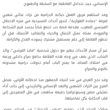
الإنساني، حيث تتداخل العاطفة مع السلطة والطموح.
وقد استلهم فريق العمل حبكته الدرامية من تراث غنائي شعبي
لفرقة “حمادة الهوارية”، لتدور أحداث المسرحية في فترة الاحتلال
الفرنسي للمغرب، مقدمة قصة حب تجمع شاباً يجسد قيم الشجاعة
والمروءة، بفتاة تمثل الجمال والحياء والتقاليد الأصيلة، قبل أن
تتطور العلاقة إلى حلم بمستقبل مشترك يسوده العدل والكرامة.
غير أن مسار الأحداث يتغير مع دخول شخصية “قايد القرشي”، والد
الشاب، الذي يقف في وجه هذه العلاقة بدافع صراع داخلي ورغبة
في امتلاك الفتاة، ما يفتح الباب أمام تحولات درامية مشحونة
بالتوتر والصراع.
وقد نجح العرض في شد انتباه الجمهور منذ لحظاته الأولى، بفضل
المزج بين التراث الشعبي والبعد الإنساني والتاريخي، إلى جانب أداء
تمثيلي متقن وسينوغرافيا دقيقة ساهمت في نقل المتفرجين إلى
قلب الحكاية بكل تفاصيلها.
ويؤكد النجاح الذي حققته “قطيب الخيزران” في افتتاح عروض