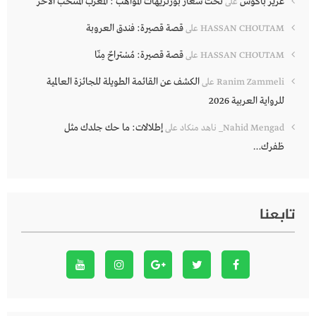
عزيز باكوش
تحت شعار بورتريهات المواهب : المغرب المنتخب الآخر
على
قصة قصيرة: فندق العروبة
HASSAN CHOUTAM
على
قصة قصيرة: مُسْتراحٌ مِنّا
HASSAN CHOUTAM
على
الكشف عن القائمة الطويلة للجائزة العالمية
Ranim Zammeli
على
للرواية العربية 2026
إطلالات: ما حك جلدك مثل
Nahid Mengad_ ناهد منكاد
على
ظفرك…
تابعنا