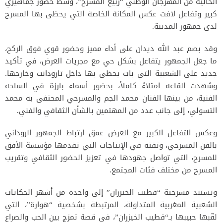
الحالية من المهرجان الوطني “ربيع المسرح”، وسط حضور جماهيري
كبير وتفاعل لافت عكس المكانة الخاصة التي يحظى بها المسرح
لدى جمهور المدينة.
وقد بصم عبد الله ديدان على أداء مميز وحضور قوي فوق الركح،
ما جعل الجمهور يتفاعل بشكل حي مع مجريات العرض، في تأكيد
جديد على الشعبية التي بات يحظى بها داخل تارودانت وخارجها.
وشهدت القاعة امتلاءً كاملاً، بحضور أسماء بارزة في الساحة
الفنية، من بينها الفنان محمد الجم والمسرحي المحتفى به محمد
التسولي، إلى جانب عدد من المهتمين بالشأن الثقافي والفني.
وعكس التفاعل الكبير مع العرض عمق ارتباط الجمهور الروداني
بالفن المسرحي، وثقته في الإنتاجات التي تقدمها مؤسسة الأفق
للمسرح، التي تواصل جهودها في تعزيز الحضور الثقافي وتقريب
المسرح من مختلف فئات المجتمع.
وتستند مسرحية “قطيب الخيزران” إلى واحدة من أشهر الحكايات
الشعبية المغربية المتداولة، المرتبطة بشخصية “هوارة”، التي
لقّبها حبيبها بـ“قطيب الخيزران”، في قصة تمزج بين الحب والصراع