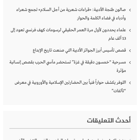
صالون طنجة الأدبية: «قراءات شعرية من أجل السلام» تجمع شعراء
وأدباء في فضاء الكلمة والحوار
علماء يحددون لأول مرة العمر الحقيقي لرسومات كهف فرنسي تعود إلى
13 ألف عام
قصص تأسيس أبرز الجوائز الأدبية التي صنعت تاريخ الإبداع
مسرحية “خمسون دقيقة في غزة” تستحضر مآسي الحرب بقصص إنسانية
مؤثرة
اللوفر يكشف حواراً فنياً بين الحضارتين الإسلامية والأوروبية في معرض
“تآلفات”
أحدث التعليقات