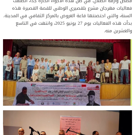
قصص وارفة الظلال. في ظل هذه الأجواء الحارّة جدًّا، انطلقت
فعاليات مهرجان مشرع بلقصيري الوطني للقصة القصيرة هذه
السنة، والتي احتضنتها قاعة العروض بالمركز الثقافي في المدينة.
بدأت هذه الفعاليات يوم 27 يونيو 2025، وانتهت في التاسع
والعشرين منه.