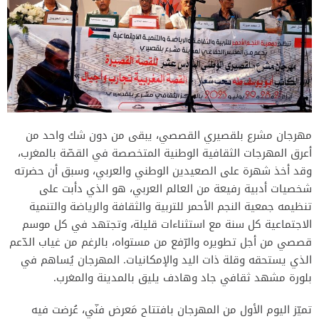
مهرجان مشرع بلقصيري القصصي، يبقى من دون شك واحد من
أعرق المهرجات الثقافية الوطنية المتخصصة في القصّة بالمغرب،
وقد أخذ شهرة على الصعيدين الوطني والعربي، وسبق أن حضرته
شخصيات أدبية رفيعة من العالم العربي، هو الذي دأبت على
تنظيمه جمعية النجم الأحمر للتربية والثقافة والرياضة والتنمية
الاجتماعية كل سنة مع استثناءات قليلة، وتجتهد في كل موسم
قصصي من أجل تطويره والرّفع من مستواه، بالرغم من غياب الدّعم
الذي يستحقه وقلة ذات اليد والإمكانيات. المهرجان يُساهم في
بلورة مشهد ثقافي جاد وهادف يليق بالمدينة والمغرب.
تميّز اليوم الأول من المهرجان بافتتاح مَعرض فنّي، عُرضت فيه