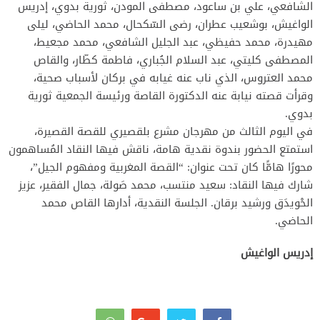
الشافعي، علي بن ساعود، مصطفى المودن، ثورية بدوي، إدريس
الواغيش، بوشعيب عطران، رضى السّكحال، محمد الحاضي، ليلى
مهيدرة، محمد حفيظي، عبد الجليل الشافعي، محمد مجعيط،
المصطفى كليتي، عبد السلام الجُباري، فاطمة كطّار، والقاص
محمد العتروس، الذي ناب عنه غيابه في بركان لأسباب صحية،
وقرأت قصته نيابة عنه الدكتورة القاصة ورئيسة الجمعية ثورية
بدوي.
في اليوم الثالث من مهرجان مشرع بلقصيري للقصة القصيرة،
استمتع الحضور بندوة نقدية هامة، ناقش فيها النقاد المُساهمون
محورًا هامًّا كان تحت عنوان: “القصة المغربية ومفهوم الجيل”،
شارك فيها النقاد: سعيد منتسب، محمد صَولة، جمال الفقير، عزيز
الحْويدَق ورشيد برقان. الجلسة النقدية، أدارها القاص محمد
الحاضي.
إدريس الواغيش