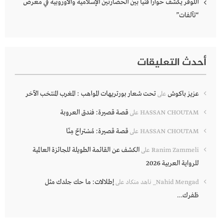
اللوفر يكشف حواراً فنياً بين الحضارتين الإسلامية والأوروبية في معرض
“تآلفات”
أحدث التعليقات
عزيز باكوش
تحت شعار بورتريهات المواهب : المغرب المنتخب الآخر
على
قصة قصيرة: فندق العروبة
HASSAN CHOUTAM
على
قصة قصيرة: مُسْتراحٌ مِنّا
HASSAN CHOUTAM
على
الكشف عن القائمة الطويلة للجائزة العالمية
Ranim Zammeli
على
للرواية العربية 2026
إطلالات: ما حك جلدك مثل
Nahid Mengad_ ناهد منكاد
على
ظفرك…