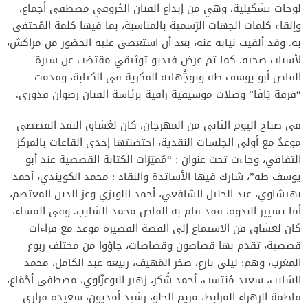
لوحات تشكيلية، وهي من إبداع الفنان الحُروفي مصطفى أجماع،
وإلقاء كلمات الجهات الرّسمية بالمناسبة، بما فيها كلمة المُحتفى
به. وقد ألقيت نيابة عنه، بعد أن استعصى عليه الحضور من مراكش،
لأسباب صحية. كما تم عرض فيديو توثيقي مقتضب عن سيرة
القاص أبو يوسف طه وتوجُّهاته الفكرية في الكتابة، وقدمت
“فرقة يَافَا” وصلات موسيقية راقية برئاسة الفنان رضوان قدوري.
في صباح اليوم الثاني من المهرجان، كان لعُشاق النقد القصصي
موعدٌ مع أولى الجلسات النقدية، احتضنتها إحدى القاعات بالمركز
الثقافي، وجاءت تحت عنوان : “مُميّزات الكتابة القصصية عند أبو
يوسف طه”، شارك فيها الأساتذة والنقاد : محمد الكويندي، أحمد
بهيشاوي، عبد الجليل الشافعي، أحمد اللويزي وعز الدين المعتصم،
أما تسيير الندوة، فقد قام به القاص محمد الشايب. وفي المساء،
كان لعشاق فن الاستماع إلى القصة القصيرة موعد مع قراءات
قصصية، تقدم بها قصاصون وقصاصات، جاؤوا من مختلف ربوع
المغرب، وهم: ليلى بارع، صخر المَهيف، ربيعة عبد الكامل، محمد
الشايب، سعيد مُنتسب، أحمد شُكر، زهير البوعزّاوي، مصطفى أجْمَاع،
فاطمة الزهراء المرابط، مريم الحلو، رشيد أمديون، سعيدة قراري