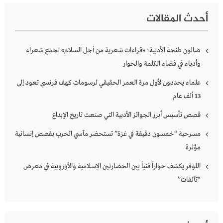
أحدث المقالات
صالون طنجة الأدبية: «قراءات شعرية من أجل السلام» تجمع شعراء
وأدباء في فضاء الكلمة والحوار
علماء يحددون لأول مرة العمر الحقيقي لرسومات كهف فرنسي تعود إلى
13 ألف عام
قصص تأسيس أبرز الجوائز الأدبية التي صنعت تاريخ الإبداع
مسرحية “خمسون دقيقة في غزة” تستحضر مآسي الحرب بقصص إنسانية
مؤثرة
اللوفر يكشف حواراً فنياً بين الحضارتين الإسلامية والأوروبية في معرض
“تآلفات”