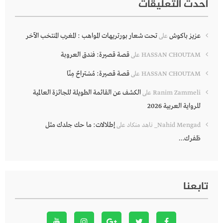
أحدث التعليقات
عزيز باكوش
تحت شعار بورتريهات المواهب : المغرب المنتخب الآخر
على
قصة قصيرة: فندق العروبة
HASSAN CHOUTAM
على
قصة قصيرة: مُسْتراحٌ مِنّا
HASSAN CHOUTAM
على
الكشف عن القائمة الطويلة للجائزة العالمية
Ranim Zammeli
على
للرواية العربية 2026
إطلالات: ما حك جلدك مثل
Nahid Mengad_ ناهد منكاد
على
ظفرك…
تابعنا