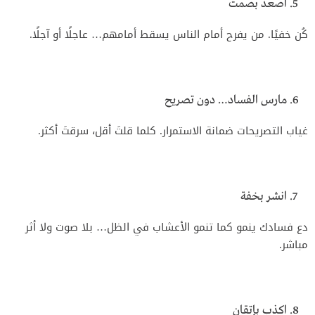
اصعد بصمت
كُن خفيًا. من يفرح أمام الناس يسقط أمامهم… عاجلًا أو آجلًا.
مارس الفساد… دون تصريح
غياب التصريحات ضمانة الاستمرار. كلما قلتَ أقل، سرقتَ أكثر.
انشر بخفة
دع فسادك ينمو كما تنمو الأعشاب في الظل… بلا صوت ولا أثر
مباشر.
اكذب بإتقان