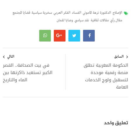
الإصلاح
الدكتورة نزهة الماموني
الفساد
الفكر العربي
سخرية سياسية
قضايا المجتمع
مقال رأي
مقالات ثقافية
نقد سياسي
وصايا لقمان
تصفّح
المقالات
السابق
التالي
الحكومة المغربية تطلق
في بيت الصحافة.. القصر
منصة رقمية موحدة
الكبير تستعيد ذاكرتها بين
لتسهيل ولوج الخدمات
الماء والتاريخ
العامة
تعليق واحد