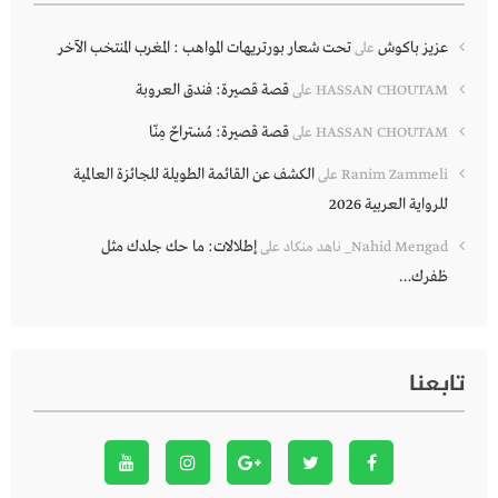
عزيز باكوش
تحت شعار بورتريهات المواهب : المغرب المنتخب الآخر
على
قصة قصيرة: فندق العروبة
HASSAN CHOUTAM
على
قصة قصيرة: مُسْتراحٌ مِنّا
HASSAN CHOUTAM
على
الكشف عن القائمة الطويلة للجائزة العالمية
Ranim Zammeli
على
للرواية العربية 2026
إطلالات: ما حك جلدك مثل
Nahid Mengad_ ناهد منكاد
على
ظفرك…
تابعنا