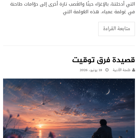
التي أدخلتنا، بالإغرَاء حينًا والغَصب تارة أخرى إلى دوّامات طاحنة
في عَولمة عمياء. هذه العَولمة التي
متابعة القراءة
قصيدة فرق توقيت
طنجة الأدبية
18 يونيو، 2026