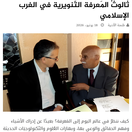
ثالوثُ المَعرفة التّنويرية في الغرب
الإسلامي
طنجة الأدبية
18 يونيو، 2026
كيف ننظرُ في عالم اليوم إلى المَعرفة؟ بعيدًا عن إدراك الأشياء
وفهم الحقائق والوعي بها، وبهارَات العُلوم والتّكنولوجيَات الحديثة