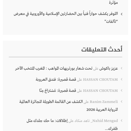
مؤثرة
اللوفر يكشف حواراً فنياً بين الحضارتين الإسلامية والأوروبية في معرض
“تآلفات”
أحدث التعليقات
عزيز باكوش
تحت شعار بورتريهات المواهب : المغرب المنتخب الآخر
على
قصة قصيرة: فندق العروبة
HASSAN CHOUTAM
على
قصة قصيرة: مُسْتراحٌ مِنّا
HASSAN CHOUTAM
على
الكشف عن القائمة الطويلة للجائزة العالمية
Ranim Zammeli
على
للرواية العربية 2026
إطلالات: ما حك جلدك مثل
Nahid Mengad_ ناهد منكاد
على
ظفرك…