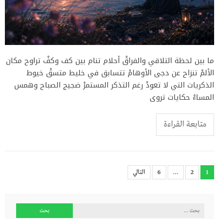
ما بين لحظة التلاقي والفراقْ أحلام تنام بين كف وكفْ تراوح مكان
الألمْ تنزاح عن دجى الأوهامْ تتسابق في خليط متسقْ خيوط
الذكريات التي لا تعودْ رغم التذكر المستمرْ ضجيج الصباح وهمس
المساءْ حكايات تروى
متابعة القراءة
Posts
1
2
…
6
التالي
pagination
البحث