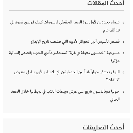
أحدث المقالات
علماء يحددون لأول مرة العمر الحقيقي لرسومات كهف فرنسي تعود إلى
13 ألف عام
قصص تأسيس أبرز الجوائز الأدبية التي صنعت تاريخ الإبداع
مسرحية “خمسون دقيقة في غزة” تستحضر مآسي الحرب بقصص إنسانية
مؤثرة
اللوفر يكشف حواراً فنياً بين الحضارتين الإسلامية والأوروبية في معرض
“تآلفات”
جوليا دونالدسون تتربع على عرش مبيعات الكتب في بريطانيا خلال العقد
الحالي
أحدث التعليقات