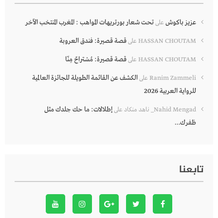
عزيز باكوش
تحت شعار بورتريهات المواهب : المغرب المنتخب الآخر
على
قصة قصيرة: فندق العروبة
HASSAN CHOUTAM
على
قصة قصيرة: مُسْتراحٌ مِنّا
HASSAN CHOUTAM
على
الكشف عن القائمة الطويلة للجائزة العالمية
Ranim Zammeli
على
للرواية العربية 2026
إطلالات: ما حك جلدك مثل
Nahid Mengad_ ناهد منكاد
على
ظفرك…
تابعنا