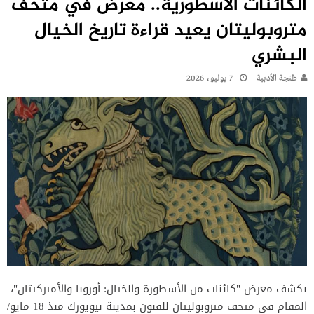
الكائنات الأسطورية.. معرض في متحف
متروبوليتان يعيد قراءة تاريخ الخيال
البشري
طنجة الأدبية
7 يوليو، 2026
يكشف معرض "كائنات من الأسطورة والخيال: أوروبا والأميركيتان"،
المقام في متحف متروبوليتان للفنون بمدينة نيويورك منذ 18 مايو/