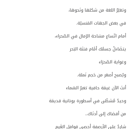
وتغيّرُ اللغة من شكلها ونَحوها،
في بعض الجهات المَنسيّة.
أمام اتّساع مسَاحة الرّمال في الصّحراء،
يتضَاءلُ جسمُك أمًام فتنَة البَحر
وغواية الصّحرَاء
ويُصبح أصغر من حَجم نَملة.
أنتَ الآن غيمَة حافية تعبرُ السّماء
وحيدٌ مُشظّى في أسطورة يونانية قديمَة
من أقصَاك إلى أدنَاك..
شاردٌ على الأرصفة أحصي قوافل الغَيم