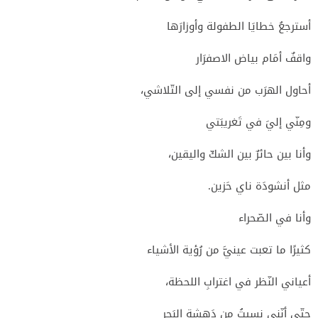
أسترجعُ خطايَا الطفولة وأوزارَها
واقفٌ أمَام بياض الاصفرَار
أحاول الهرَب من نفسي إلى التّلاشي،
ومِنّي إليَ في تَغريبَتي
وأنا بين حائرٌ بين الشكّ واليقين،
مثل أنشودَة ناي حَزين.
وأنا في الصّحراء
كثيرًا ما تعبت عينيَّ من رُؤية الأشياء
أعياني النّظر في اغترابِ اللحظة،
حتّى أنّني نسيتُ من دَهشة البَحر