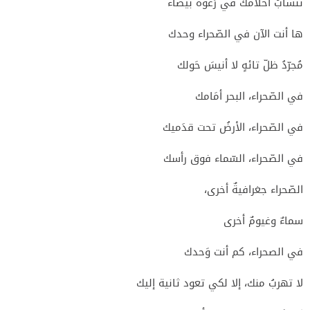
تنسابُ أحلامك في رَغوة بيضَاء
ها أنت الآن في الصّحراء وحدك
مُجرّدُ ظلّ تائهٍ لا أنيسَ حَولك
في الصّحراء، البحر أمَامك
في الصّحراء، الأرضُ تحت قدَميك
في الصّحراء، السّماء فوق رأسك
الصّحراء جغرافيةٌ أخرى،
سماءٌ وغيومٌ أخرى
في الصحراء، كم أنت وَحدك
لا تهربُ منك، إلا لكي تعود ثانية إليك