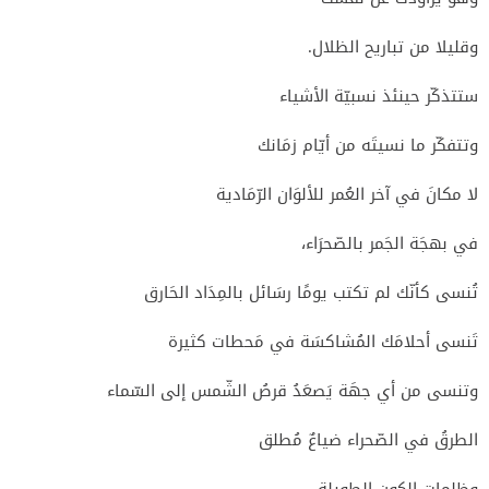
وقليلا من تباريح الظلال.
ستتذكّر حينئذ نسبيّة الأشياء
وتتفكّر ما نسيتَه من أيّام زمَانك
لا مكانَ في آخر العُمر للألوَان الرّمَادية
في بهجَة الجَمر بالصّحرَاء،
تُنسى كأنّك لم تكتب يومًا رسَائل بالمِدَاد الحَارق
تَنسى أحلامَك المُشاكسَة في مَحطات كثيرة
وتنسى من أي جهَة يَصعَدُ قرصُ الشّمس إلى السّماء
الطرقُ في الصّحراء ضياعٌ مُطلق
وظلمات الكون الطويلة