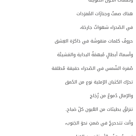
هناك صمتٌ وجنازَات المُفرَدات
في الصّحراء شهواتٌ جارحَة،
حروفُ كلمات منقوشَة في ذاكرَة العِشق
وأسماءُ أبطالٍ مُبهمَةُ البداية والمَشيئَة
صُفرة الشّمس في الصّحراء حقيقة مُطلقة
تحرّك الكثبان الرّملية نوع من الحُمق
والرّمال دُموعٌ من زُجَاج
تنزلقُ بطيئات من العُيون كلّ صَباح.
وأنت تتدحرجُ في صَمتٍ نحوَ الجَنوب،