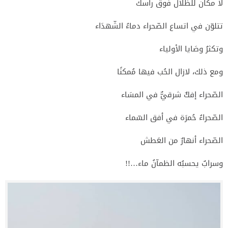
لا مكان للظلال فوق رأسك
تتلوّن في اتساع الصّحراء دماءُ الشّهدَاء
وتكثرُ وصَايا الأولياء
ومع ذلك، لازال الحُب فيها مُمكنًا
الصّحراء إفكٌ شرقيٌّ في المسَاء
الصّحراءُ حُمرَة في أفق السّماء
الصّحراء أنهارٌ من العَطش
وسرابٌ يحسبُه الظمآنُ ماء…!!