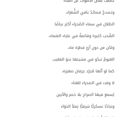
تصمتُ بعضُ الأصوَات عن الغناء
وتصدحُ قصائدُ باقي الشُّعرَاء.
الظلال في سماء الصّحراء أكثر بياضًا
السُّحب كثيرة وقاتمةٌ في علياء السّماء،
ولكن من دون أيّ قطرَة ماء.
الغيومُ تبدُو في مشيتها نحوَ المَغيب
كما لو أنّها مُجرّد خِرفان صغيرَة،
لا وقت في الصحراء للغناء
يُسمع فيها الصراخ بلا حَصر والأنِين
ونباحًا عسكريًّا شرقيًّا يَملأ الخوَاء