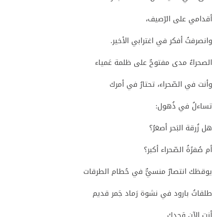
أقدامي على الرّصيف،
وانصرفتُ أفكر في اغترابي الأخير.
الصحراءُ مدى مفتوحٌ على ظلمة عَمياء
وأنت في الصّحراء، تحتارُ في أمرك
تساءلُ في ذُهول:
هل زُرقة البَحر أصغرُ؟
أم صُفرًةُ الصّحراء أكبر؟
يوقظك انتصارٌ منسيٌّ في حُطام الطرقات
طلقاتُ بارود في نشوة رَماد جَمر قديم
أنت الآن وَحدك