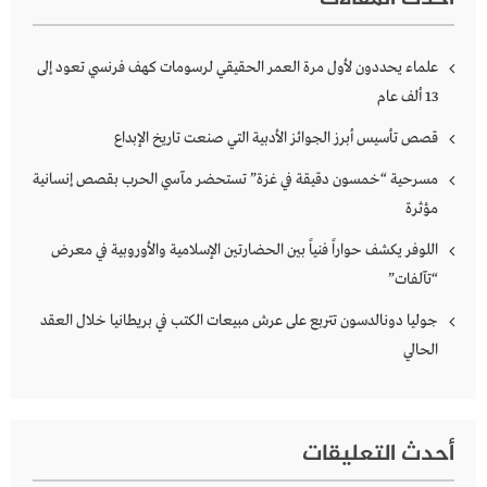
علماء يحددون لأول مرة العمر الحقيقي لرسومات كهف فرنسي تعود إلى
13 ألف عام
قصص تأسيس أبرز الجوائز الأدبية التي صنعت تاريخ الإبداع
مسرحية “خمسون دقيقة في غزة” تستحضر مآسي الحرب بقصص إنسانية
مؤثرة
اللوفر يكشف حواراً فنياً بين الحضارتين الإسلامية والأوروبية في معرض
“تآلفات”
جوليا دونالدسون تتربع على عرش مبيعات الكتب في بريطانيا خلال العقد
الحالي
أحدث التعليقات