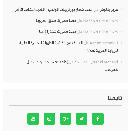
عزيز باكوش
تحت شعار بورتريهات المواهب : المغرب المنتخب الآخر
على
قصة قصيرة: فندق العروبة
HASSAN CHOUTAM
على
قصة قصيرة: مُسْتراحٌ مِنّا
HASSAN CHOUTAM
على
الكشف عن القائمة الطويلة للجائزة العالمية
Ranim Zammeli
على
للرواية العربية 2026
إطلالات: ما حك جلدك مثل
Nahid Mengad_ ناهد منكاد
على
ظفرك…
تابعنا