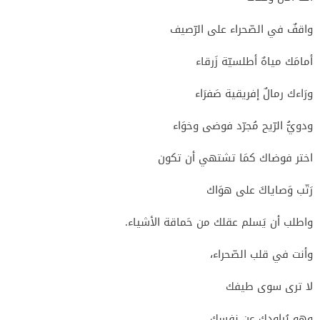
واقفٌ في الصّحراء على الرّصيف
أمامَك مياهٌ أطلسيّة زَرقاء
ورَاءك رمالٌ إفريقية صَفرَاء
ودويُّ الرّيح مُجرّد فوضى وخوَاء
اختر فوضاك كمَا تشتهي أن تكون
رَتّب وَصاياكَ على هوَاك
واطلب أن يَسلم عقلك من حَماقة الأشياء.
وأنت في قلب الصّحراء،
لا ترى سوى طيفك
وهو يُراودك عن نفسك