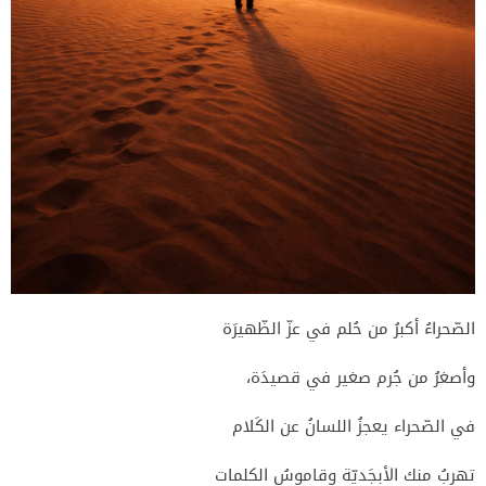
الصّحراءُ أكبرُ من حُلم في عزّ الظّهيرَة
وأصغرُ من جُرم صغير في قصيدَة،
في الصّحراء يعجزُ اللسانُ عن الكَلام
تهربُ منك الأبجَديّة وقاموسُ الكلمات