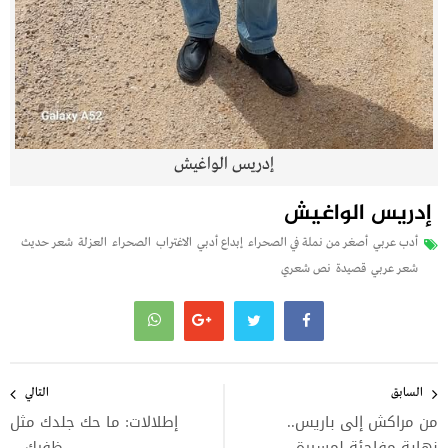
إدريس الواغيش
إدريس الواغيش
أدب عربي
أصغر من نملة في الصحراء
إبداع أدبي
الاغتراب
الصحراء
العزلة
شعر حديث
شعر عربي
قصيدة
نص شعري
تصفّح
المقالات
السابق
التالي
من مراكش إلى باريس..
إطلالات: ما حك جلدك مثل
نهاية مفاجئة لمسيرة
ظفرك…