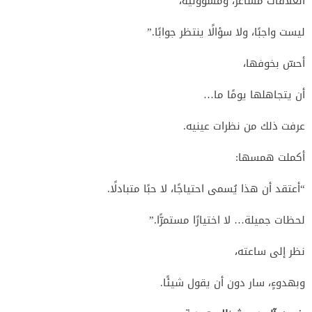
العلاقات مشاعر، ومسؤولية،
ليست واجبًا، ولا سؤالًا ينتظر جوابًا.”
أحسّ بخوفها،
أن يتجاهلها يومًا ما…
عرفت ذلك من نظرات عينيه.
أكملت همسها:
“أعتقد أن هذا يُسمى احتياجًا، لا حبًا متبادلًا.
لحظات جميلة… لا اختيارًا مستمرًّا.”
نظر إلى ساعته،
وبهدوءٍ، سار دون أن يقول شيئًا.