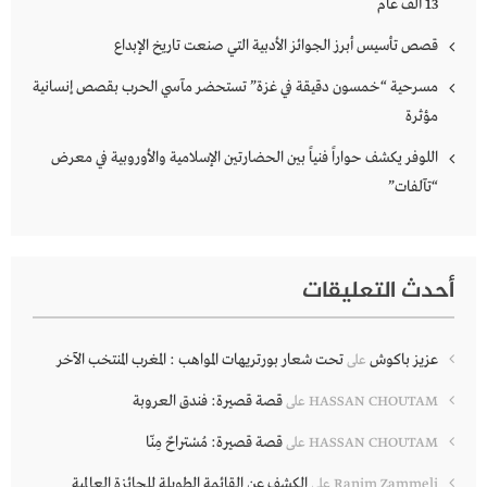
13 ألف عام
قصص تأسيس أبرز الجوائز الأدبية التي صنعت تاريخ الإبداع
مسرحية “خمسون دقيقة في غزة” تستحضر مآسي الحرب بقصص إنسانية
مؤثرة
اللوفر يكشف حواراً فنياً بين الحضارتين الإسلامية والأوروبية في معرض
“تآلفات”
أحدث التعليقات
عزيز باكوش
تحت شعار بورتريهات المواهب : المغرب المنتخب الآخر
على
قصة قصيرة: فندق العروبة
HASSAN CHOUTAM
على
قصة قصيرة: مُسْتراحٌ مِنّا
HASSAN CHOUTAM
على
الكشف عن القائمة الطويلة للجائزة العالمية
Ranim Zammeli
على