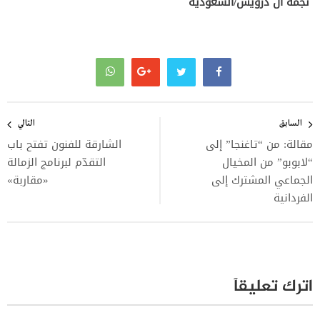
نجمه آل درويش/السعودية
تصفّح
المقالات
السابق
التالي
مقالة: من “تاغنجا” إلى
الشارقة للفنون تفتح باب
“لابوبو” من المخيال
التقدّم لبرنامج الزمالة
الجماعي المشترك إلى
«مقاربة»
الفردانية
اترك تعليقاً