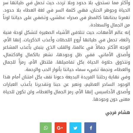
وأكثر مما نستحق، بلا حدود وبلا تردد، حيث تحمل في طياتها سر
الحياة وجوهر الحنان، فهي كلمة السر في لغة العطاء بلا حدود.
تغمرنا بحنانها كالمطر في صحراء عطشى، وتضفي على حياتنا لوناً
من الجمال والسعادة.
إنه عالم الأمهات، حيث تتلاقى الأشياء الصغيرة لتشكل لوحة فنية
رائعة، تحمل في طياتها أروع اللحظات وأعذب الذكريات. إنها الأم،
الوجه الأكثر جمالاً في عالمنا، والقلب الذي ينبض بأعذب المشاعر
وأصدق الأماني. ففي ظل وجودها، نشعر بالكمال والاكتمال،
ونتذوق حلاوة الحياة بكل تفاصيلها. فلتظل الأم، رمزاً للجمال
والعطاء، ونجمة تضيء سماء حياتنا بأنوار الحب والرحمة.
وفي نهاية رحلتنا الفريدة البديعة دعونا نقف بكل امتنان أمام هذا
الوجود الساحر العظيم، ونعبر عن حبنا وتقديرنا بأعذب العبارات
وأصدق الأحاسيس. إنها الأم، رمز الجمال والعطاء، ولن تكون للحياة
معنى دون وجودها.
هشام فرجي