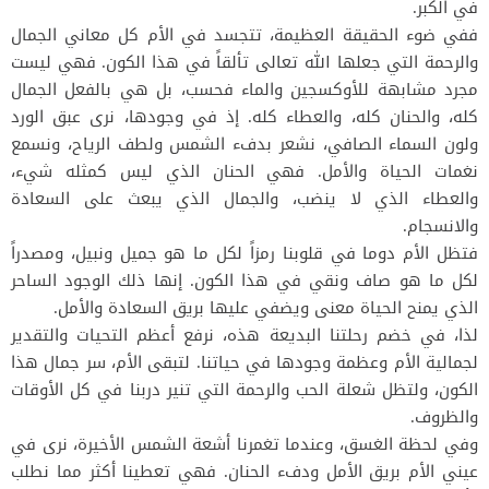
في الكبر.
ففي ضوء الحقيقة العظيمة، تتجسد في الأم كل معاني الجمال
والرحمة التي جعلها الله تعالى تألقاً في هذا الكون. فهي ليست
مجرد مشابهة للأوكسجين والماء فحسب، بل هي بالفعل الجمال
كله، والحنان كله، والعطاء كله. إذ في وجودها، نرى عبق الورد
ولون السماء الصافي، نشعر بدفء الشمس ولطف الرياح، ونسمع
نغمات الحياة والأمل. فهي الحنان الذي ليس كمثله شيء،
والعطاء الذي لا ينضب، والجمال الذي يبعث على السعادة
والانسجام.
فتظل الأم دوما في قلوبنا رمزاً لكل ما هو جميل ونبيل، ومصدراً
لكل ما هو صاف ونقي في هذا الكون. إنها ذلك الوجود الساحر
الذي يمنح الحياة معنى ويضفي عليها بريق السعادة والأمل.
لذا، في خضم رحلتنا البديعة هذه، نرفع أعظم التحيات والتقدير
لجمالية الأم وعظمة وجودها في حياتنا. لتبقى الأم، سر جمال هذا
الكون، ولتظل شعلة الحب والرحمة التي تنير دربنا في كل الأوقات
والظروف.
وفي لحظة الغسق، وعندما تغمرنا أشعة الشمس الأخيرة، نرى في
عيني الأم بريق الأمل ودفء الحنان. فهي تعطينا أكثر مما نطلب