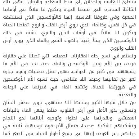
شاطئ التعاسة والخذلان إلي شط السعادة والأمان، فهي تلك
الكائنة الساحرة التي تمنحنا الحياة وتكون لنا ملاذًا في أوقاتنا
الصعبة وفي ظروفنا القاسية. إنها كالأوكسجين الذي نستنشقه
في كل نفس، وكالماء الذي يروي أرض القلب والروح. تمنحنا الحياة
وتكون لنا ملاذًا في أوقات الحزن والفرح، تشبه في ذلك
الأوكسجين الذي يملأ رئتينا بالهواء النقي والماء الذي يروي أرض
القلب والروح.
ونستمر في نسج رحلة المقارنات الجميلة، التي تحيلنا على مقارنة
فريدة بين الأم وبين الأوكسجين والماء، حيث نجد في الأم ما
يشبههما في كثير من الجوانب. فهي تمثل تضحيات وقوة جبارة
تعبر عن تفانيها وحبها اللا متناهي، حيث تشبه الأم الأوكسجين
في ضرورتها للحياة، وتشبه الماء في قدرتها على الرعاية
والتغذية.
من خلال قلبها الكبير وحنانها اللا متناهي، تروي عطش الحنان
وتسقي بذور الأمل في أرض القلوب، مثلما يفعل الماء بالنباتات
العطشى. وبقدرتها على احتواء وتوجيه أبنائها نحو النجاح
وتشكيلهم تشكيلا صحيحا، فتمثل الأم قوة توجيهية ثابتة في
حياتهم يتم العودة إليها في جميع أطوار الحياة في الصغر كما