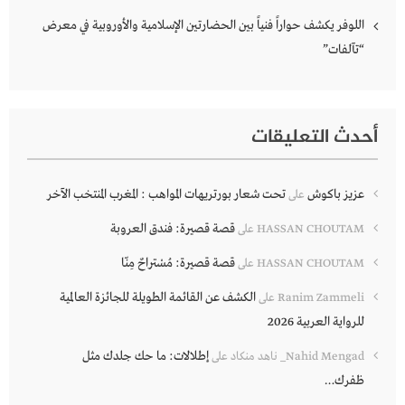
اللوفر يكشف حواراً فنياً بين الحضارتين الإسلامية والأوروبية في معرض
“تآلفات”
أحدث التعليقات
عزيز باكوش
تحت شعار بورتريهات المواهب : المغرب المنتخب الآخر
على
قصة قصيرة: فندق العروبة
HASSAN CHOUTAM
على
قصة قصيرة: مُسْتراحٌ مِنّا
HASSAN CHOUTAM
على
الكشف عن القائمة الطويلة للجائزة العالمية
Ranim Zammeli
على
للرواية العربية 2026
إطلالات: ما حك جلدك مثل
Nahid Mengad_ ناهد منكاد
على
ظفرك…