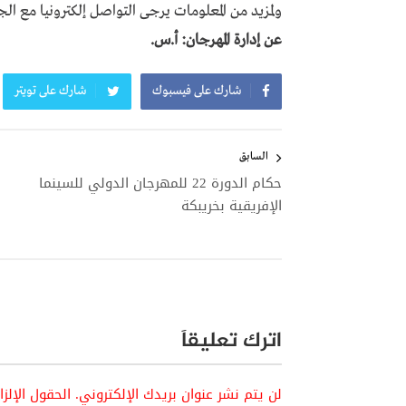
ولمزيد من المعلومات يرجى التواصل إلكترونيا مع الجم
عن إدارة المهرجان: أ.س.
شارك على فيسبوك
شارك على تويتر
تصفّح
المقالات
السابق
‬حكام الدورة 22 للمهرجان الدولي للسينما
الإفريقية بخريبكة
اترك تعليقاً
لن يتم نشر عنوان بريدك الإلكتروني.
الحقول الإلز