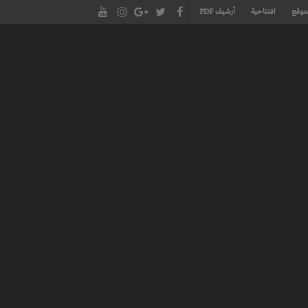
موقع
افتتاحية
أرشيف PDF
مجلة طنجة الأدبية الموقع الأدبي والثقافي الأول داخل العالم العربي، يتم تحديثه على مدار 24 ساعة ويفتح المجال لكل المبدعين في شتى أنحاء
، مسرح، سينما، تشكيل، كاريكاتير، موسيقى، حوارات و إصدارات