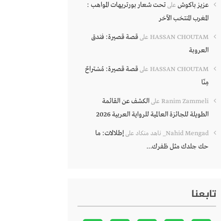
عزيز باكوش
تحت شعار بورتريهات المواهب :
على
المغرب المنتخب الآخر
قصة قصيرة: فندق
HASSAN CHOUTAM
على
العروبة
قصة قصيرة: مُسْتراحٌ
HASSAN CHOUTAM
على
مِنّا
الكشف عن القائمة
Ranim Zammeli
على
الطويلة للجائزة العالمية للرواية العربية 2026
إطلالات: ما
Nahid Mengad_ ناهد منكاد
على
حك جلدك مثل ظفرك…
تابعنا