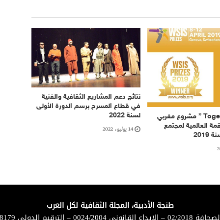
نتائج دعم المشاريع الثقافية والفنية
في قطاع المسرح برسم الدورة الأولى
لسنة 2022
” مــعا – Together ” مشروع مغربي
قمة العالمية لمجتمع
14 يوليو، 2022
2019
طنجة الأدبية، المجلة الثقافية لكل العرب
لقانوني 0024/2004 – الترقيم الدولي 8179-1114