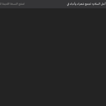
أجل السلام» تجمع شعراء وأدباء في
تصفح النسخة القديمة لل
علماء يحددون لأول مرة العمر الحقيقي لرسومات كهف فرنسي تعود إلى 13 ألف
عت تاريخ الإبداع
 مآسي الحرب بقصص إنسانية مؤثرة
لإسلامية والأوروبية في معرض “تآلفات”
أجل السلام» تجمع شعراء وأدباء في
علماء يحددون لأول مرة العمر الحقيقي لرسومات كهف فرنسي تعود إلى 13 ألف
عت تاريخ الإبداع
 طنجة الأدبية
عريف بأعمالهم الأدبية و الفنية من قصة، شعر، زجل، رواية، دراسة، نقد