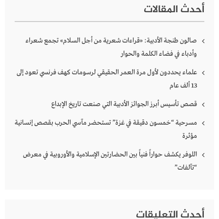
أحدث المقالات
صالون طنجة الأدبية: «قراءات شعرية من أجل السلام» تجمع شعراء
وأدباء في فضاء الكلمة والحوار
علماء يحددون لأول مرة العمر الحقيقي لرسومات كهف فرنسي تعود إلى
13 ألف عام
قصص تأسيس أبرز الجوائز الأدبية التي صنعت تاريخ الإبداع
مسرحية “خمسون دقيقة في غزة” تستحضر مآسي الحرب بقصص إنسانية
مؤثرة
اللوفر يكشف حواراً فنياً بين الحضارتين الإسلامية والأوروبية في معرض
“تآلفات”
أحدث التعليقات