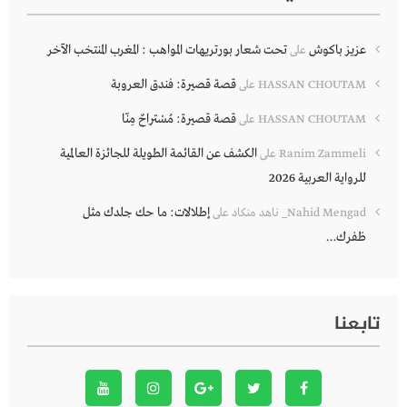
عزيز باكوش
تحت شعار بورتريهات المواهب : المغرب المنتخب الآخر
على
قصة قصيرة: فندق العروبة
HASSAN CHOUTAM
على
قصة قصيرة: مُسْتراحٌ مِنّا
HASSAN CHOUTAM
على
الكشف عن القائمة الطويلة للجائزة العالمية
Ranim Zammeli
على
للرواية العربية 2026
إطلالات: ما حك جلدك مثل
Nahid Mengad_ ناهد منكاد
على
ظفرك…
تابعنا