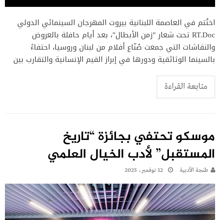
اختُتم في العاصمة اللبنانية بيروت المهرجان السينمائي الدولي
RT.Doc تحت شعار "زمن الأبطال"، بعد أيام حافلة بالعروض
والنقاشات التي جمعت صُنّاع أفلام من لبنان وروسيا، احتفاءً
بالسينما الوثائقية ودورها في إبراز القيم الإنسانية والتقارب بين
متابعة القراءة
موسكو تحتفي بجائزة “تاريخ
المستقبل” لأدب الخيال العلمي
طنجة الأدبية
12 نوفمبر، 2025