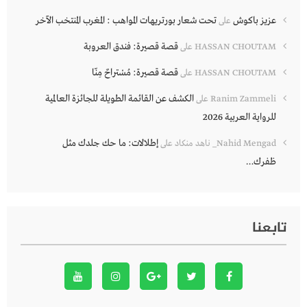
عزيز باكوش
تحت شعار بورتريهات المواهب : المغرب المنتخب الآخر
على
قصة قصيرة: فندق العروبة
HASSAN CHOUTAM
على
قصة قصيرة: مُسْتراحٌ مِنّا
HASSAN CHOUTAM
على
الكشف عن القائمة الطويلة للجائزة العالمية
Ranim Zammeli
على
للرواية العربية 2026
إطلالات: ما حك جلدك مثل
Nahid Mengad_ ناهد منكاد
على
ظفرك…
تابعنا