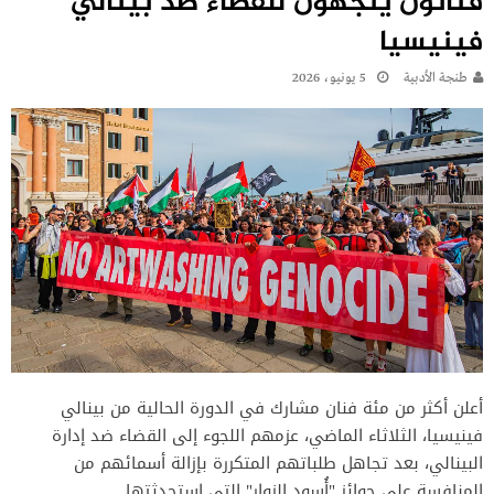
فنانون يتجهون للقضاء ضد بينالي
فينيسيا
طنجة الأدبية
5 يونيو، 2026
أعلن أكثر من مئة فنان مشارك في الدورة الحالية من بينالي
فينيسيا، الثلاثاء الماضي، عزمهم اللجوء إلى القضاء ضد إدارة
البينالي، بعد تجاهل طلباتهم المتكررة بإزالة أسمائهم من
المنافسة على جوائز "أُسود الزوار" التي استحدثتها