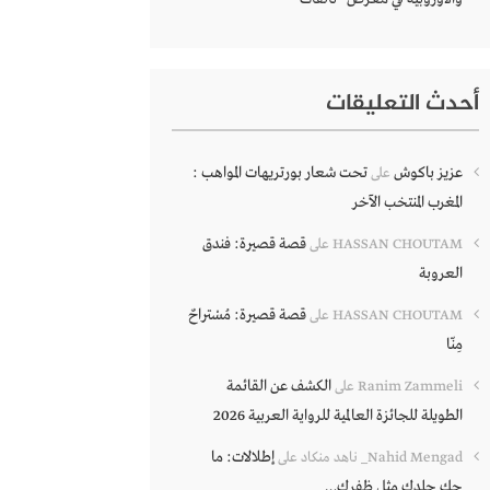
أحدث التعليقات
عزيز باكوش
تحت شعار بورتريهات المواهب :
على
المغرب المنتخب الآخر
قصة قصيرة: فندق
HASSAN CHOUTAM
على
العروبة
قصة قصيرة: مُسْتراحٌ
HASSAN CHOUTAM
على
مِنّا
الكشف عن القائمة
Ranim Zammeli
على
الطويلة للجائزة العالمية للرواية العربية 2026
إطلالات: ما
Nahid Mengad_ ناهد منكاد
على
حك جلدك مثل ظفرك…