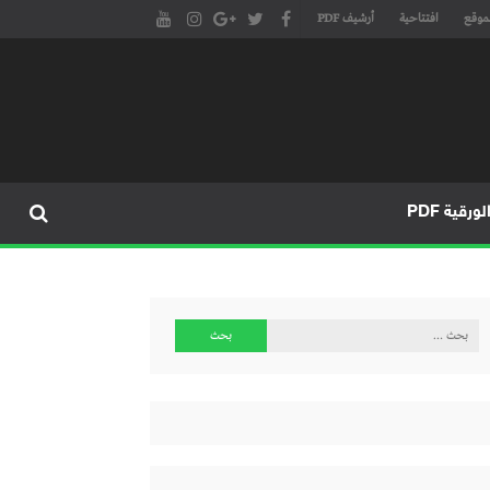
موقع
افتتاحية
أرشيف PDF
مجلة طنجة الأدبية الموقع الأدبي والثقافي الأول داخل العالم العربي، يتم تحديثه على مدار 24 ساعة ويفتح المجال لكل المبدعين في شتى أنحاء
، مسرح، سينما، تشكيل، كاريكاتير، موسيقى، حوارات و إصدارات
ورقية PDF
البحث
عن: