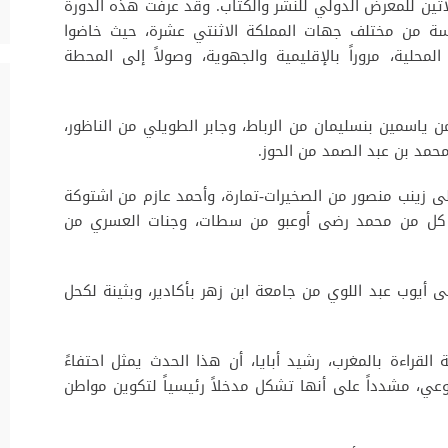
لاثين للمعرض الدولي للنشر والكتاب. وقد عرفت هذه الدورة
5000 متنافس ومتنافسة من مختلف جهات المملكة الاثنتي عشرة، حيث خاضوا
حلية، مروراً بالإقليمية والجهوية، وصولاً إلى المحطة
 ياسمين بنسليمان من الرباط، وجابر الطويلي من الناظور،
حمد بن عبد الصمد من الحوز.
إلى زينب منصور من الصخيرات-تمارة، وأحمد عازم من اشتوكة
ي كل من محمد رضى أوعبو من سطات، وجنات العسري من
 أيوب عبد اللوي من جامعة ابن زهر بأكادير، وبثينة لكحل
القراءة بالمغرب، رشيد أبايا، أن هذا الحدث يمثل احتفاءً
الوعي، مشدداً على أنها تشكل مدخلاً رئيسياً لتكوين مواطن