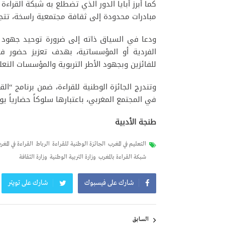
كما أبرز أبايا الدور الذي تضطلع به شبكة القراء
مبادرات محدودة إلى ثقافة مجتمعية راسخة، تتجاو
ودعا في السياق ذاته إلى ضرورة توحيد جهود مخ
الفردية أو المؤسساتية، بهدف تعزيز حضور فعل
للفائزين وبجهود الأطر التربوية والمؤسسات الت
وتندرج الجائزة الوطنية للقراءة، ضمن برنامج “ا
في المجتمع المغربي، باعتبارها سلوكاً حضارياً يوم
طنجة الأدبية
التعليم في المغرب
الجائزة الوطنية للقراءة
الرباط
القراءة في المغر
شبكة القراءة بالمغرب
وزارة التربية الوطنية
وزارة الثقافة
شارك على فيسبوك
شارك على تويتر
تصفّح
المقالات
السابق