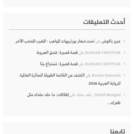
أحدث التعليقات
عزيز باكوش
تحت شعار بورتريهات المواهب : المغرب المنتخب الآخر
على
قصة قصيرة: فندق العروبة
HASSAN CHOUTAM
على
قصة قصيرة: مُسْتراحٌ مِنّا
HASSAN CHOUTAM
على
الكشف عن القائمة الطويلة للجائزة العالمية
Ranim Zammeli
على
للرواية العربية 2026
إطلالات: ما حك جلدك مثل
Nahid Mengad_ ناهد منكاد
على
ظفرك…
تابعنا