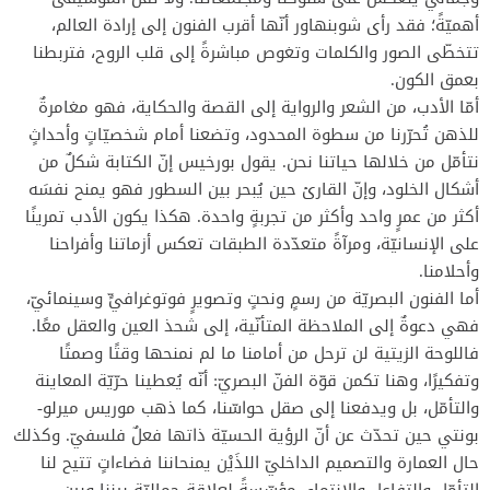
أهميّةً؛ فقد رأى شوبنهاور أنّها أقرب الفنون إلى إرادة العالم،
تتخطّى الصور والكلمات وتغوص مباشرةً إلى قلب الروح، فتربطنا
بعمق الكون.
أمّا الأدب، من الشعر والرواية إلى القصة والحكاية، فهو مغامرةٌ
للذهن تُحرّرنا من سطوة المحدود، وتضعنا أمام شخصيّاتٍ وأحداثٍ
نتأمّل من خلالها حياتنا نحن. يقول بورخيس إنّ الكتابة شكلٌ من
أشكال الخلود، وإنّ القارئ حين يُبحر بين السطور فهو يمنح نفسَه
أكثر من عمرٍ واحد وأكثر من تجربةٍ واحدة. هكذا يكون الأدب تمرينًا
على الإنسانيّة، ومرآةً متعدّدة الطبقات تعكس أزماتنا وأفراحنا
وأحلامنا.
أما الفنون البصريّة من رسمٍ ونحتٍ وتصويرٍ فوتوغرافيٍّ وسينمائيّ،
فهي دعوةٌ إلى الملاحظة المتأنّية، إلى شحذ العين والعقل معًا.
فاللوحة الزيتية لن ترحل من أمامنا ما لم نمنحها وقتًا وصمتًا
وتفكيرًا، وهنا تكمن قوّة الفنّ البصريّ: أنّه يُعطينا حرّيّة المعاينة
والتأمّل، بل ويدفعنا إلى صقل حواسّنا، كما ذهب موريس ميرلو-
بونتي حين تحدّث عن أنّ الرؤية الحسيّة ذاتها فعلٌ فلسفيّ. وكذلك
حال العمارة والتصميم الداخليّ اللذَيْن يمنحاننا فضاءاتٍ تتيح لنا
التأمّل والتفاعل والانتماء، مؤسّسةً لعلاقةٍ جماليّةٍ بيننا وبين