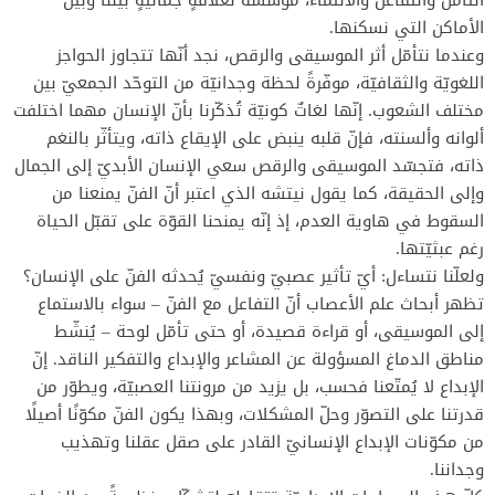
الأماكن التي نسكنها.
وعندما نتأمّل أثر الموسيقى والرقص، نجد أنّها تتجاوز الحواجز
اللغويّة والثقافيّة، موفّرةً لحظة وجدانيّة من التوحّد الجمعيّ بين
مختلف الشعوب. إنّها لغاتٌ كونيّة تُذكّرنا بأنّ الإنسان مهما اختلفت
ألوانه وألسنته، فإنّ قلبه ينبض على الإيقاع ذاته، ويتأثّر بالنغم
ذاته، فتجسّد الموسيقى والرقص سعي الإنسان الأبديّ إلى الجمال
وإلى الحقيقة، كما يقول نيتشه الذي اعتبر أنّ الفنّ يمنعنا من
السقوط في هاوية العدم، إذ إنّه يمنحنا القوّة على تقبّل الحياة
رغم عبثيّتها.
ولعلّنا نتساءل: أيّ تأثير عصبيّ ونفسيّ يُحدثه الفنّ على الإنسان؟
تظهر أبحاث علم الأعصاب أنّ التفاعل مع الفنّ – سواء بالاستماع
إلى الموسيقى، أو قراءة قصيدة، أو حتى تأمّل لوحة – يُنشّط
مناطق الدماغ المسؤولة عن المشاعر والإبداع والتفكير الناقد. إنّ
الإبداع لا يُمتّعنا فحسب، بل يزيد من مرونتنا العصبيّة، ويطوّر من
قدرتنا على التصوّر وحلّ المشكلات، وبهذا يكون الفنّ مكوّنًا أصيلًا
من مكوّنات الإبداع الإنسانيّ القادر على صقل عقلنا وتهذيب
وجداننا.