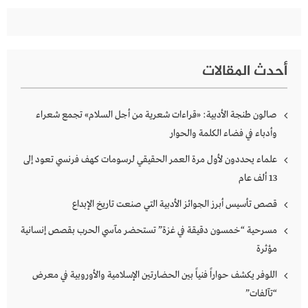
أحدث المقالات
صالون طنجة الأدبية: «قراءات شعرية من أجل السلام» تجمع شعراء
وأدباء في فضاء الكلمة والحوار
علماء يحددون لأول مرة العمر الحقيقي لرسومات كهف فرنسي تعود إلى
13 ألف عام
قصص تأسيس أبرز الجوائز الأدبية التي صنعت تاريخ الإبداع
مسرحية “خمسون دقيقة في غزة” تستحضر مآسي الحرب بقصص إنسانية
مؤثرة
اللوفر يكشف حواراً فنياً بين الحضارتين الإسلامية والأوروبية في معرض
“تآلفات”