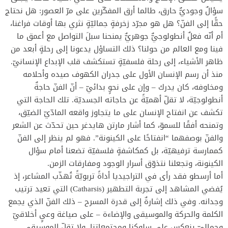
سؤالٌ وجوديٌّ حارق، طالما أرق المفكّرين على مرّ العصور: هل نحتاج
حقًّا إلى الفنّ؟ هل هو مجرّد زخرفةٍ جماليّةٍ نثري بها أوقات فراغنا،
أم أنّه فعلٌ أنطولوجيٌّ جوهريٌّ يمنحنا سبلَ التواصل مع أعمق ما
فينا ومع العالم من حولنا؟ ذلك التساؤل يدعونا إلى رحلةٍ أبعد من
ظاهر الأشياء، إلى رحلة فلسفيّةٍ تستكشف قلب الإبداع الإنسانيّ.
منذ أن رسم الإنسان الأول على جدران الكهوف صيده وأحلامه
ومخاوفه، كان يدرك – وإن على نحوٍ بدائيّ – أنّ الفنّ حاجةٌ
أنطولوجيّة، لا تقلّ أهميّةً عن حاجاته الجسديّة. تلك الحاجة التي
تكشف عن انفتاح الإنسان على ما يتجاوز واقعه المادّيّ الضيّق،
وتمنحه أفقًا للسموّ، كما أشار مارتن هايدغر حين تحدّث عن الشعر
والفنّ بوصفهما “انفتاحًا على الكينونة”. فهو لم ينظر إلى الفنّ
كممارسة ترفيهيّة، بل كمكاشفةٍ فلسفيّة تضعنا أمام سؤال
الكينونة، وتجعلنا نتذوّق أسرار الوجود ومفارقات الزمن.
أما أرسطو فقد رأى في التراجيديا أداةً تربويّةً تُهذّب المشاعر، إذ
يُفضي المشاهد إلى تجربة التطهير (Catharsis) التي تعيد ترتيب
وجدانه. وفي ذلك إشارةٌ إلى قدرة المسرح – ذلك الفنّ الذي يجمع
الكلمة والحركة والموسيقى والإضاءة – على صياغة وعيٍ أخلاقيّ
وجماليّ ينعكس على سلوكنا ومجتمعاتنا. ولا تقلّ الموسيقى