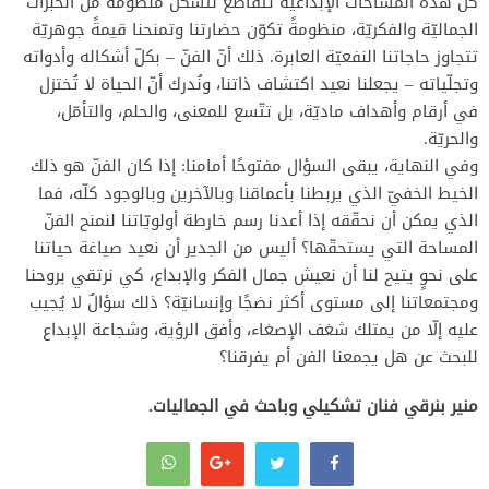
كلّ هذه المساحات الإبداعيّة تتقاطع لتشكّل منظومةً من الخبرات
الجماليّة والفكريّة، منظومةً تكوّن حضارتنا وتمنحنا قيمةً جوهريّة
تتجاوز حاجاتنا النفعيّة العابرة. ذلك أنّ الفنّ – بكلّ أشكاله وأدواته
وتجلّياته – يجعلنا نعيد اكتشاف ذاتنا، ونُدرك أنّ الحياة لا تُختزل
في أرقام وأهداف ماديّة، بل تتّسع للمعنى، والحلم، والتأمّل،
والحريّة.
وفي النهاية، يبقى السؤال مفتوحًا أمامنا: إذا كان الفنّ هو ذلك
الخيط الخفيّ الذي يربطنا بأعماقنا وبالآخرين وبالوجود كلّه، فما
الذي يمكن أن نحقّقه إذا أعدنا رسم خارطة أولويّاتنا لنمنح الفنّ
المساحة التي يستحقّها؟ أليس من الجدير أن نعيد صياغة حياتنا
على نحوٍ يتيح لنا أن نعيش جمال الفكر والإبداع، كي نرتقي بروحنا
ومجتمعاتنا إلى مستوى أكثر نضجًا وإنسانيّة؟ ذلك سؤالٌ لا يُجيب
عليه إلّا من يمتلك شغف الإصغاء، وأفق الرؤية، وشجاعة الإبداع
للبحث عن هل يجمعنا الفن أم يفرقنا؟
منير بنرقي فنان تشكيلي وباحث في الجماليات.