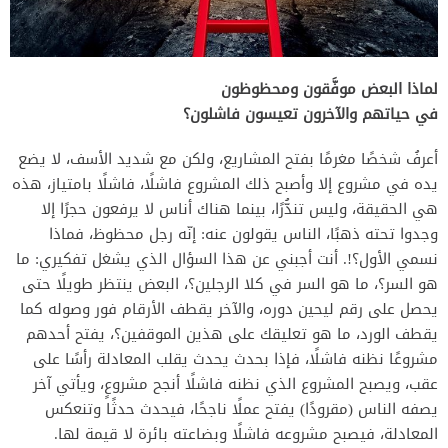
لماذا البعض موفَّقون ومحظوظون
في حياتهم والآخرون تعيسون فاشلون؟
‎أعرفُ شخصًا مغرمًا بفتح المشاريع، ولكن مع شديد الأسف، لا يضع
يده في مشروع إلا وأصبح ذلك المشروع فاشلًا، فاشلًا بامتياز، هذه
هي الحقيقة، وليس تندُّرًا، بينما هناك أناس لا يرفعون حجرًا إلا
وجدوا تحته ذهبًا، الناس يقولون عنه: إنّه رجل محظوظ، فماذا
نسمي الأول؟!. أنت أجبني عن هذا السؤال الذي يشغل تفكيري: ما
هو السر؟، ما هو السر في كلا الرجلين؟، البعض ينتظر طويلًا حتى
يحصل على رقم ليحين دوره، والآخر يقطف الأرقام فور وصوله كما
يقطف الورد، ما هو تعليقك على هذين الموقفين؟، يفتح أحدهم
مشروعًا نظنه فاشلًا، فإذا بحدث يحدث يقلب المعادلة رأسًا على
عقب، ويصبح المشروع الذي نظنه فاشلًا أنجح مشروعٍ، ويأتي آخر
يصفه الناس (مقرودًا) يفتح عملًا ناجحًا، فيحدث حدثًا وتنعكس
المعادلة، فيصبح مشروعه فاشلًا وبضاعته بائرة لا قيمة لها.