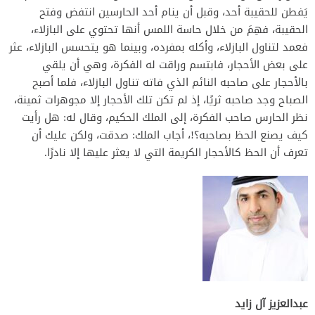
يَفطن للحقيبة أحد، وقبل أن ينام أحد الحارسين انتفض وفتح
الحقيبة، فهِمَ من خلال حاسة اللمس أنها تحتوي على البازلاء،
فعمد لتناول البازلاء، وأكله بمفرده، وبينما هو يتحسس البازلاء، عثر
على بعض الأحجار، فابتسم وراقت له الفكرة، وهي أن يلقي
بالأحجار على صاحبه النائم الذي فاته تناول البازلاء، فلما أصبح
الصباح وجد صاحبه ثريًا، إذ لم تكن تلك الأحجار إلا مجوهرات ثمينة،
نظر الحارس صاحب الفكرة، إلى الملك الحكيم، وقال له: هل رأيت
كيف يصنع الحظ بصاحبه؟!، أجاب الملك: صدقت، ولكن عليك أن
تعرف أن الحظ كالأحجار الكريمة التي لا يعثر عليها إلا نادرًا.
عبدالعزيز آل زايد