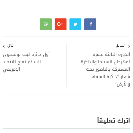
تصفّح
المقالات
السابق
التالي
الدورة الثالثة عشرة
أول جائزة ليف تولستوي
لمهرجان السينما والذاكرة
للسلام تمنح للاتحاد
المشتركة بالناظور تحت
الإفريقي
شعار “ذاكرة السماء
والأرض”
اترك تعليقاً