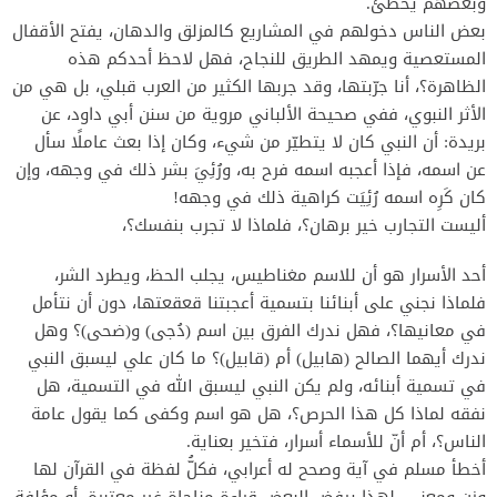
وبعضهم يخطئ.
‎بعض الناس دخولهم في المشاريع كالمزلق والدهان، يفتح الأقفال
المستعصية ويمهد الطريق للنجاح، فهل لاحظ أحدكم هذه
الظاهرة؟، أنا جرّبتها، وقد جربها الكثير من العرب قبلي، بل هي من
الأثر النبوي، ففي صحيحة الألباني مروية من سنن أبي داود، عن
بريدة: أن النبي كان لا يتطيّر من شيء، وكان إذا بعث عاملًا سأل
عن اسمه، فإذا أعجبه اسمه فرح به، ورُئِيَ بشر ذلك في وجهه، وإن
كان كَرِه اسمه رُئِيَت كراهية ذلك في وجهه!
أحد الأسرار هو أن للاسم مغناطيس، يجلب الحظ، ويطرد الشر،
فلماذا نجني على أبنائنا بتسمية أعجبتنا قعقعتها، دون أن نتأمل
في معانيها؟، فهل ندرك الفرق بين اسم (دُجى) و(ضحى)؟ وهل
ندرك أيهما الصالح (هابيل) أم (قابيل)؟ ما كان علي ليسبق النبي
في تسمية أبنائه، ولم يكن النبي ليسبق الله في التسمية، هل
نفقه لماذا كل هذا الحرص؟، هل هو اسم وكفى كما يقول عامة
الناس؟، أم أنّ للأسماء أسرار، فتخير بعناية.
‎أخطأ مسلم في آية وصحح له أعرابي، فكلُّ لفظة في القرآن لها