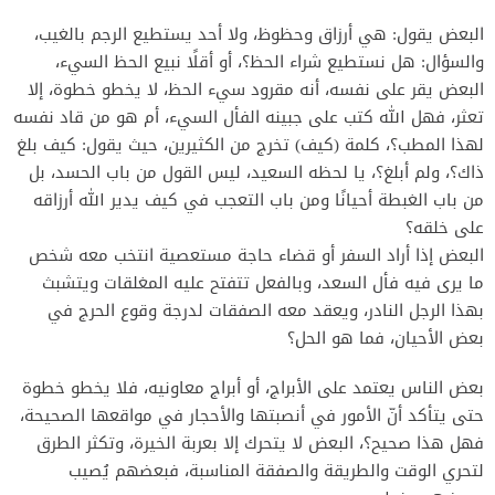
‎البعض يقول: هي أرزاق وحظوظ، ولا أحد يستطيع الرجم بالغيب،
والسؤال: هل نستطيع شراء الحظ؟، أو أقلًا نبيع الحظ السيء،
البعض يقر على نفسه، أنه مقرود سيء الحظ، لا يخطو خطوة، إلا
تعثر، فهل الله كتب على جبينه الفأل السيء، أم هو من قاد نفسه
لهذا المطب؟، كلمة (كيف) تخرج من الكثيرين، حيث يقول: كيف بلغ
ذاك؟، ولم أبلغ؟، يا لحظه السعيد، ليس القول من باب الحسد، بل
من باب الغبطة أحيانًا ومن باب التعجب في كيف يدير الله أرزاقه
على خلقه؟
‎البعض إذا أراد السفر أو قضاء حاجة مستعصية انتخب معه شخص
ما يرى فيه فأل السعد، وبالفعل تتفتح عليه المغلقات ويتشبث
بهذا الرجل النادر، ويعقد معه الصفقات لدرجة وقوع الحرج في
بعض الأحيان، فما هو الحل؟
‎بعض الناس يعتمد على الأبراج، أو أبراج معاونيه، فلا يخطو خطوة
حتى يتأكد أنّ الأمور في أنصبتها والأحجار في مواقعها الصحيحة،
فهل هذا صحيح؟، البعض لا يتحرك إلا بعربة الخيرة، وتكثر الطرق
لتحري الوقت والطريقة والصفقة المناسبة، فبعضهم يُصيب