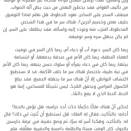
وزن ومعنى، لهذا يرفض البعض قراءة مناجاة غير معتبرة، أو مؤلفة
من تأليف العوام، فقد يخطئ البعض من حيث يظن أنّه الصواب.
فينقلب السحر على الساحر. نعود للحظوظ، هل نعلم لماذا التوفيق
حليف بعض وخصيم آخرين؟، هناك سر ما في هذا الشخص
المحظوظ، اقترب منه وتودد إليه واسأله، فقد يطلعك على السر، إن
لم يكن يجهل سره وسر توفيقه.
‎ربما كان السر، دعوة أب أو دعاء أم، ربما كان السر في توقيت
انعقاد النطفة، ربما كان الأمر في صدقة يدفعها، أو ابتسامة
يبثها، ربما كان في دعاء يقرأه أو سلوك حسن يتبعه، ربما كان الأمر
في نية طيبة، باختصار هناك سر ما خلف الأكمة. قد لا نستطيع
اكتشاف البواطن، إلا أنّ هناك سر ما يجهله الجميع، فقد يبلغ
الكسول المرامي ويخفق المُجِدّ، ليس تثبيطًا للمساعي، إنما هو
الحظ، الحظ الذي لا يقع دائمًا..
‎يُحكى أنّ هناك ملكًا حكيمًا حَدّث أحد حراسه: هل تؤمن بالحظ؟
أجابه: بالتأكيد، فقال له الملك: هل تستطيع أن تُثبِتَ لي ذلك؟ قال
له: بالتأكيد، وهكذا أسر له سرًا، ثم وضع حقيبة في غرفة حارسين
بالجوار، كان الوقت مساءً والظلمة دامسة والحقيبة معلَّقة، فلم