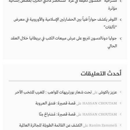
مسرحية “خمسون دقيقة في غزة” تستحضر مآسي الحرب بقصص إنسانية
مؤثرة
اللوفر يكشف حواراً فنياً بين الحضارتين الإسلامية والأوروبية في معرض
“تآلفات”
جوليا دونالدسون تتربع على عرش مبيعات الكتب في بريطانيا خلال العقد
الحالي
أحدث التعليقات
عزيز باكوش
تحت شعار بورتريهات المواهب : المغرب المنتخب الآخر
على
قصة قصيرة: فندق العروبة
HASSAN CHOUTAM
على
قصة قصيرة: مُسْتراحٌ مِنّا
HASSAN CHOUTAM
على
الكشف عن القائمة الطويلة للجائزة العالمية
Ranim Zammeli
على