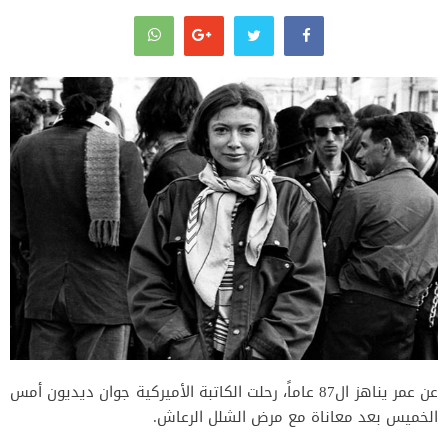
عن عمر يناهز ال87 عاماً، رحلت الكاتبة الأميركية جوان ديديون أمس
الخميس بعد معاناة مع مرض الشلل الرعاش.