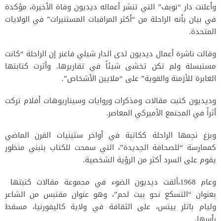
وأعلنت دار “نوبف” التي تنشر أعماله ديديون وفاة الأخيرة، مؤكدة
في بيان بأنه الراحلة من “أكثر المراقبات المستنيرات” في الولايات
المتحدة.
وقالت ناشرة أعمال ديديون لدى الدار شيلي فاغنر إن الراحلة “كانت
مستبسلة ولم تكن تخشى شيئاً في تقاريرها. وأثرت كتابتها
العابرة للأزمنة والقوية” على “ملايين الأشخاص”.
وديديون كتبت مقالات ومذكرات وروايات وسيناريوهات أفلام تركت
أثراً في المجتمع الأميركي المعاصر.
وبزغ نجمها الراحلة ككاتبة في أواخر ستينيات القرن الماضي
كممارسة “للصحافة الجديدة”، التي سمحت للكتاب بتبني منظور
يقوم على السرد أكثر من الرؤية الشخصية.
وعام 1968،ألقت ديديون الضوء في مجموعة مقالات كتبتها
بعنوان “التسكع نحو بيت لحم”، وهو عنوان مقتبس من الشاعر
وليام باتلر ييتس، على الثقافة في ولاية كاليفورنيا، مسقط
رأسها.