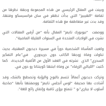
وبينت في المقال الرئيسي من هذه المجموعة وجهة نظرها من
ثقافة “الهيبيز” التي بدأت تظهر في سان فرانسيسكو وقتها،
وقد بدت غير متعاطفة مع هذه الثقافة.
ووصفت “نيويورك تايمز” المقال بأنه “من أرقى المقالات التي
نشرت في الولايات المتحدة في السنوات القليلة الماضية”.
ولعبت المأساة الشخصية دوراً في مسيرة ديديون المهنية، بحيث
تناولت وفاة زوجها الكاتب جون جريجوري في”عام التفكير
السحري” الذي نشرته في العقد الأول من الألفية الجديدة، كما
كتبت “الليالي الزرقاء” عن وفاة ابنتها كوينتانا رو دون في.
وتركت ديديون أعمالاً تتسم بالبوح والرؤية وتصطبغ بالشك، وقد
أشادت بها صحيفة “لوس أنجلس تايمز” ووصفتها بأنها “صاحبة
أسلوب لا يبارى”،و ” تتمتع برؤى ثاقبة وإتقان رائع للغة”.