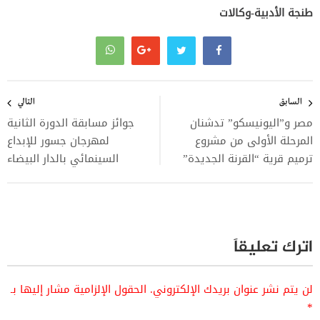
طنجة الأدبية-وكالات
تصفّح
المقالات
السابق
التالي
مصر و”اليونيسكو” تدشنان
جوائز مسابقة الدورة الثانية
المرحلة الأولى من مشروع
لمهرجان جسور للإبداع
ترميم قرية “القرنة الجديدة”
السينمائي بالدار البيضاء
اترك تعليقاً
لن يتم نشر عنوان بريدك الإلكتروني.
الحقول الإلزامية مشار إليها بـ
*