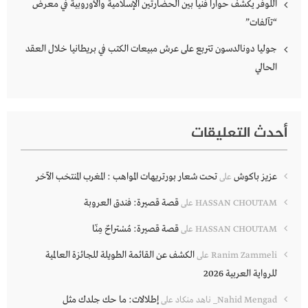
اللوفر يكشف حواراً فنياً بين الحضارتين الإسلامية والأوروبية في معرض
“تآلفات”
جوليا دونالدسون تتربع على عرش مبيعات الكتب في بريطانيا خلال العقد
الحالي
أحدث التعليقات
عزيز باكوش
تحت شعار بورتريهات المواهب : المغرب المنتخب الآخر
على
قصة قصيرة: فندق العروبة
HASSAN CHOUTAM
على
قصة قصيرة: مُسْتراحٌ مِنّا
HASSAN CHOUTAM
على
الكشف عن القائمة الطويلة للجائزة العالمية
Ranim Zammeli
على
للرواية العربية 2026
إطلالات: ما حك جلدك مثل
Nahid Mengad_ ناهد منكاد
على