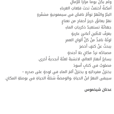
ولم يكنْ يوماً مزاراً للرّمالِ
أمكنةٌ أختفتْ تحتَ قبّعاتِ الغرباءِ
البئرُ والنّهرُ توأمٌ ناقصٌ في سيمفونيةٍ مشفّرةٍ
نهرٌ يعانقُ خريرَ أحفادٍ من نعناعٍ
جهاتُهُ تستعيدُ ذكرياتِ الماءِ
يعزفُ للطّينِ أغانيَ عاريةٍ
لونُهُ نافذٌ منْ كلِّ ألوانِ العمرِ
يبحثُ عنْ كتفٍ أخضرَ
مصباحُه نردُ مكانٍ بلا أجنحةٍ
يسايِرُ أنهارَ العالمِ، لاتشبهُ لغتُهُ أبجديةً أخرى.
مصلوبٌ في كتابٍ أسودَ
يختزنُ مفرداتِهِ و يختزلُ ألمَ الماءِ في لوحةٍ على صدرِهِ ٠
سيبقى النهرُ ابنُ الحياةِ ،والومضةُ شتلةُ الحياةِ في بوصلةِ المكانِ.
عدنان شيخموس