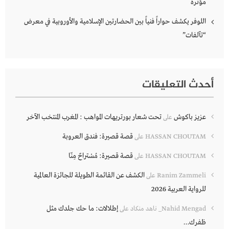
مؤثرة
اللوفر يكشف حواراً فنياً بين الحضارتين الإسلامية والأوروبية في معرض
“تآلفات”
أحدث التعليقات
عزيز باكوش
تحت شعار بورتريهات المواهب : المغرب المنتخب الآخر
على
قصة قصيرة: فندق العروبة
HASSAN CHOUTAM
على
قصة قصيرة: مُسْتراحٌ مِنّا
HASSAN CHOUTAM
على
الكشف عن القائمة الطويلة للجائزة العالمية
Ranim Zammeli
على
للرواية العربية 2026
إطلالات: ما حك جلدك مثل
Nahid Mengad_ ناهد منكاد
على
ظفرك…