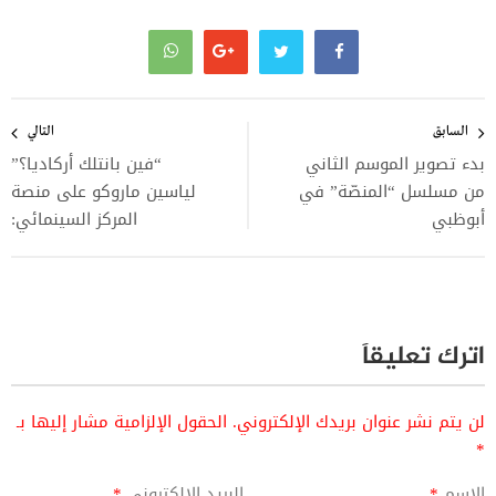
تصفّح
المقالات
السابق
التالي
بدء تصوير الموسم الثاني
“فين بانتلك أركاديا؟”
من مسلسل “المنصّة” في
لياسين ماروكو على منصة
أبوظبي
المركز السينمائي:
اترك تعليقاً
لن يتم نشر عنوان بريدك الإلكتروني.
الحقول الإلزامية مشار إليها بـ
*
الاسم
*
البريد الإلكتروني
*