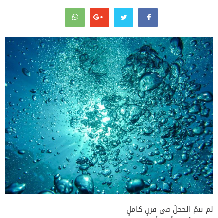
لم ينمْ الحجلُ في قرنٍ كاملٍ