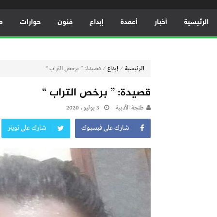
الرئيسية
أخبار
أعمدة
إبداع
فنون
حوارات
م
⁄
⁄
الرئيسية
إبداع
قصيدة: ” برخص التراب “
قصيدة: ” برخص التراب “
طنجة الأدبية
3 يوليو، 2020
شارك على فيسبوك
شارك على تويتر