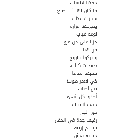
حفظا لأنساب
ما كان لها أن تضيع
سكرات عذاب
يتجرعها مرارة
لوعة غياب،
حزنا على من مروا
من هنا….
و تركوا بالروح
صفحات كتاب،
نقلبها تماما
كي نعمر طويلا
بين أحباب
أخذوا كل شيء
خيمة القبيلة
حق الجار
رغيف جدة في الحقل
برسيم زريبة
خشبة نعش