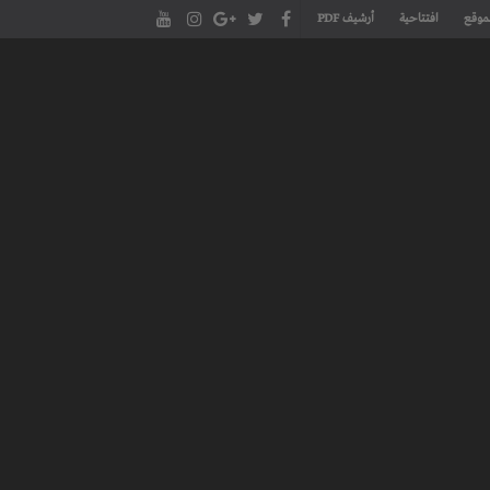
موقع
افتتاحية
أرشيف PDF
مجلة طنجة الأدبية الموقع الأدبي والثقافي الأول داخل العالم العربي، يتم تحديثه على مدار 24 ساعة ويفتح المجال لكل المبدعين في شتى أنحاء
، مسرح، سينما، تشكيل، كاريكاتير، موسيقى، حوارات و إصدارات