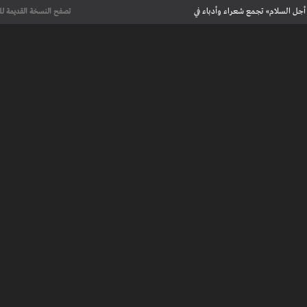
أجل السلام» تجمع شعراء وأدباء في
تصفح النسخة القديمة لل
علماء يحددون لأول مرة العمر الحقيقي لرسومات كهف فرنسي تعود إلى 13 ألف
عت تاريخ الإبداع
 مآسي الحرب بقصص إنسانية مؤثرة
لإسلامية والأوروبية في معرض “تآلفات”
أجل السلام» تجمع شعراء وأدباء في
علماء يحددون لأول مرة العمر الحقيقي لرسومات كهف فرنسي تعود إلى 13 ألف
عت تاريخ الإبداع
 طنجة الأدبية
عريف بأعمالهم الأدبية و الفنية من قصة، شعر، زجل، رواية، دراسة، نقد