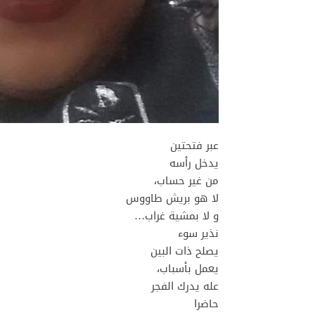
عبر فتحتين
يدخل رأسه
من غير حساب،
لا هو بريش طاووس
و لا بمشية غراب…
نذير سوء
يصلح ذات البين
يعمل بأسباب،
عله يدرك الفجر
حاضرا