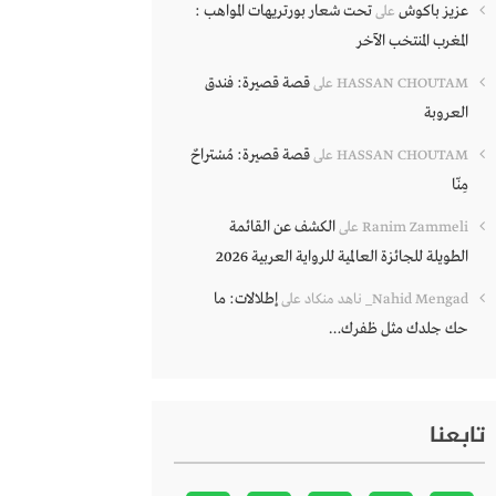
عزيز باكوش
تحت شعار بورتريهات المواهب :
على
المغرب المنتخب الآخر
قصة قصيرة: فندق
HASSAN CHOUTAM
على
العروبة
قصة قصيرة: مُسْتراحٌ
HASSAN CHOUTAM
على
مِنّا
الكشف عن القائمة
Ranim Zammeli
على
الطويلة للجائزة العالمية للرواية العربية 2026
إطلالات: ما
Nahid Mengad_ ناهد منكاد
على
حك جلدك مثل ظفرك…
تابعنا