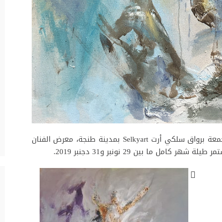
يفتتح في السادسة والنصف من مساء اليوم الجمعة برواق سلكي أرت Selkyart بمدينة طنجة، معرض الفنان
ل ما بين 29 نونبر و31 دجنبر 2019.