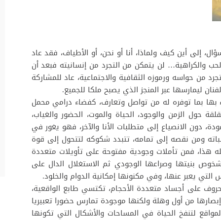
ؤال، إلى أين كيف ولماذا، أنا أو نحن، أو الأطياف، فقد عاد
الحب والكراهية… لن يتمكن من التجرد من إنسانيته فبعد أن
جرد من حواسه ورموزه الثقافية والاجتماعية، عاد للمشاركة
ان ليمارسها عبر المنجز الذي يصبح ملكا للجميع.
ء بها بما توفره له من تواصل وتعارف، كفضاء درامي محمل
قلقة حول الزمن والوجود، الحياة والموت، الحضور والغياب،
ودة، دون الانصياع إلى متطلبات الأنا والآخر، فهو يغور في
اته ومن نقصه إلى تمامه، تتبدد شكوكه لتتحول إلى قوة
عمله هذا، فمن تأملات وجودية مفتوحة على تأويلات متعددة
شخوص بنيتها وصراعها الوجودي ثم الاستغلال الدال على
س التي يعبر عنها، وفي مكنونها إمكانية الدوام والخلود.
الحروف على أجساد متعددة الأحجام، تكتسي طابع الواقعية،
 إبصارها من أول وهلة ولكنها موجودة تمارس حضورا تعبيريا
المواقع لتنفخ الحياة في المساحات والأشكال التي تكونها