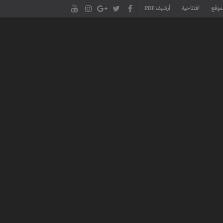
موقع
افتتاحية
أرشيف PDF
مجلة طنجة الأدبية الموقع الأدبي والثقافي الأول داخل العالم العربي، يتم تحديثه على مدار 24 ساعة ويفتح المجال لكل المبدعين في شتى أنحاء
، مسرح، سينما، تشكيل، كاريكاتير، موسيقى، حوارات و إصدارات