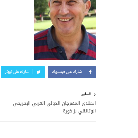
شارك على فيسبوك
شارك على تويتر
تصفّح
المقالات
السابق
انطلاق المهرجان الدولي العربي الإفريقي
الوثائقي بزاكورة