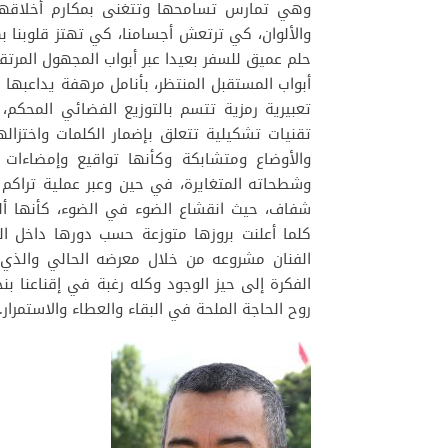
وهي تمارس تسامحها وتتغنى بمكارم أخلاقها، 
والألوان، كي ترتعش أجسامنا، كي تهتز قلوبنا 
حلم عميق للسفر بعيدا عبر أبواب المجهول المرتق
أبواب المستقبل المنتظر، بأنامل مرهفة يداعبها
تعبيرية رمزية تتسم بالتوزيع الفضائي المحكم، 
تقنيات تشكيلية تتعلق بإضمار الكلمات واختزال
والأوضاع ومتشابكة وكأنها تواقيع وإمضاءات 
وشطحاته المتغايرة، في حين وعبر عملية تراكم 
شفاف، حيث انقشاع الضوء في الضوء، كأنها أل
كلما أعلنت بروزها متوزعة حسب دورها داخل الت
الفنان مشروعه من خلال معرضه الحالي والذي ي
الفكرة إلى حيز الوجود وكله رغبة في إقناعنا بن
روح الحاجة الملحة في البقاء والعطاء والاستمرار.