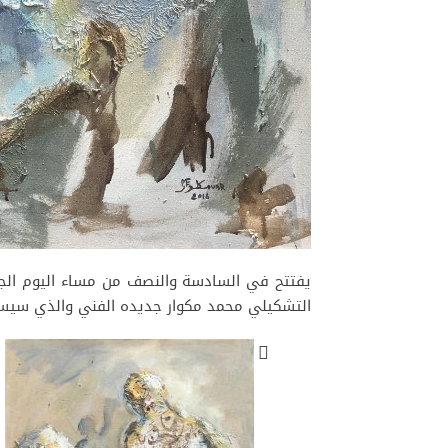
التشكيلي محمد مكوار جديده الفني والذي سيستمر طيلة شهر كام