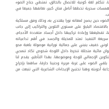
تتكلم لغة كونية للاتصال بالخالق، تمتطي جناح الضوء
بهمسات سحرية تخطها أنامل فنان كبير، نعانقها جميعا في
ب.
 الضوء حين يصبح لمعانه نورا يهتدى به، وذلك وفق مسلكية
بالاقتصاد البليغ على مستوى التلوين والتراكيب إلى جانب
ها، تقطيعها وإعادة تركيبها داخل أجساد متعددة الأحجام،
سريعة التنفيذ تمتد للمخيلة والجسد في أهم تداعياته
لوني خفيف ينبني على جمالية نورانية موصولة بلعبة محو
وان مائية متحللة تنخرط داخل اللوحة شخوص تكاد تنمحي
كوين الإجمالي للوحة وموضوعها. بهذا التأطير، يقدم لنا
لقي الضوء على غربة مريرة وحنينا حارقا، ساهما بإخراج
جاعة أجوبته وهنا تختبئ الإيحاءات الشاعرية التي تنبعث من