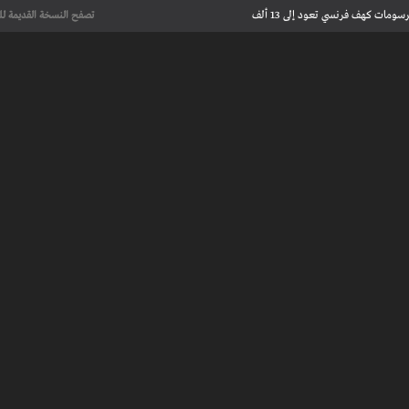
علماء يحددون لأول مرة العمر الحقيقي لرسومات كهف فرنسي تعود إلى 13 ألف
تصفح النسخة القديمة لل
عت تاريخ الإبداع
 مآسي الحرب بقصص إنسانية مؤثرة
لإسلامية والأوروبية في معرض “تآلفات”
أجل السلام» تجمع شعراء وأدباء في
علماء يحددون لأول مرة العمر الحقيقي لرسومات كهف فرنسي تعود إلى 13 ألف
عت تاريخ الإبداع
 طنجة الأدبية
عريف بأعمالهم الأدبية و الفنية من قصة، شعر، زجل، رواية، دراسة، نقد