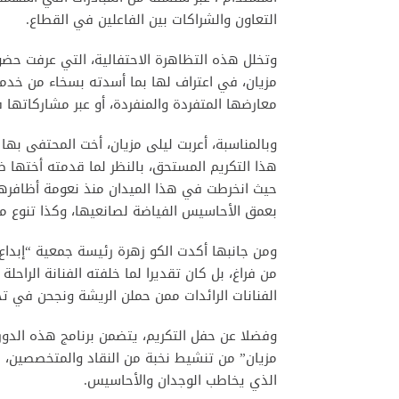
التعاون والشراكات بين الفاعلين في القطاع.
وتخلل هذه التظاهرة الاحتفالية، التي عرفت حضورا
مزيان، في اعتراف لها بما أسدته بسخاء من خدمات
معارضها المتفردة والمنفردة، أو عبر مشاركاتها 
وبالمناسبة، أعربت ليلى مزيان، أخت المحتفى به
هذا التكريم المستحق، بالنظر لما قدمته أختها ض
حيث انخرطت في هذا الميدان منذ نعومة أظافره
بعمق الأحاسيس الفياضة لصانعيها، وكذا تنوع م
ومن جانبها أكدت الكو زهرة رئيسة جمعية “إبداع و
من فراغ، بل كان تقديرا لما خلفته الفنانة الراح
الفنانات الرائدات ممن حملن الريشة ونجحن في ت
وفضلا عن حفل التكريم، يتضمن برنامج هذه الدور
مزيان” من تنشيط نخبة من النقاد والمتخصصين، ف
الذي يخاطب الوجدان والأحاسيس.