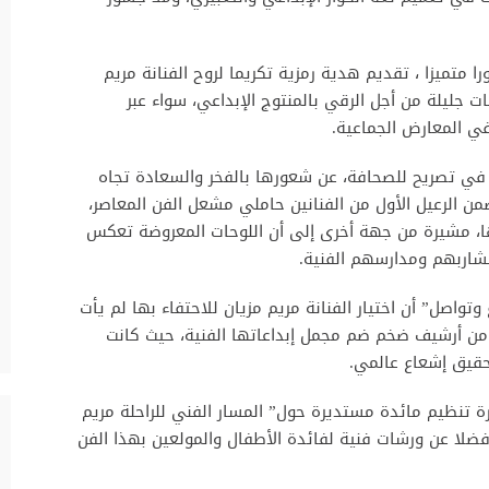
 متميزا ، تقديم هدية رمزية تكريما لروح الفنانة مريم
 جليلة من أجل الرقي بالمنتوج الإبداعي، سواء عبر
في المعارض الجماعية.
ا في تصريح للصحافة، عن شعورها بالفخر والسعادة تجاه
من الرعيل الأول من الفنانين حاملي مشعل الفن المعاصر،
ا، مشيرة من جهة أخرى إلى أن اللوحات المعروضة تعكس
شاربهم ومدارسهم الفنية.
تواصل” أن اختيار الفنانة مريم مزيان للاحتفاء بها لم يأت
لة من أرشيف ضخم ضم مجمل إبداعاتها الفنية، حيث كانت
حقيق إشعاع عالمي.
ة تنظيم مائدة مستديرة حول” المسار الفني للراحلة مريم
ضلا عن ورشات فنية لفائدة الأطفال والمولعين بهذا الفن