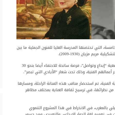
سة، التي تحتضنها المدرسة العليا للفنون الجملية ما بين
وشكلت هذه الالتفاتة، التي جاءت بمبادرة من جمعية “إبداع وتواصل”، فرصة سانحة للاحتفاء أيضا بنحو 30
خر أعمالهم الفنية، وذلك تحت شعار “الأيادي التي تبصر”.
لفنية، تم استحضار مناقب هذه الفنانة الراحلة، ومسارها
من نظرائها، في ترسيخ ثقافة العناية بمختلف مظاهر
يلي بالمغرب، في الانخراط في هذا المشروع التنموي
 في تعميم لغة الحوار الإبداعي والتعبيري، ومد جسور