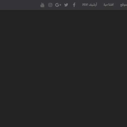
موقع
افتتاحية
أرشيف PDF
مجلة طنجة الأدبية الموقع الأدبي والثقافي الأول داخل العالم العربي، يتم تحديثه على مدار 24 ساعة ويفتح المجال لكل المبدعين في شتى أنحاء
، مسرح، سينما، تشكيل، كاريكاتير، موسيقى، حوارات و إصدارات