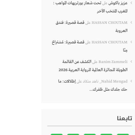
عزيز باكوش
تحت شعار بورتريهات المواهب :
على
المغرب المنتخب الآخر
قصة قصيرة: فندق
HASSAN CHOUTAM
على
العروبة
قصة قصيرة: مُسْتراحٌ
HASSAN CHOUTAM
على
مِنّا
الكشف عن القائمة
Ranim Zammeli
على
الطويلة للجائزة العالمية للرواية العربية 2026
إطلالات: ما
Nahid Mengad_ ناهد منكاد
على
حك جلدك مثل ظفرك…
تابعنا