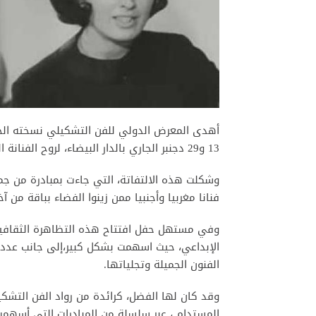
أهدى المعرض الدولي للفن التشكيلي نسخته الخام
13 و29 دجنبر الجاري بالدار البيضاء، لروح الفنانة التشكيلية مريم مزيان (1930-2009).
فنانا مغربيا وأجنبيا ممن زينوا الفضاء بباقة من آ
وفي مستهل حفل افتتاح هذه التظاهرة الثقافية ا
الإبداعي، حيث اسهمت بشكل كبير،إلى جانب عدد 
الفنون الجميلة وتجلياتها.
وقد كان لها الفضل، كرائدة من رواد الفن التشك
المستدام ، عبر سلسلة من المبادرات التي أسهمت