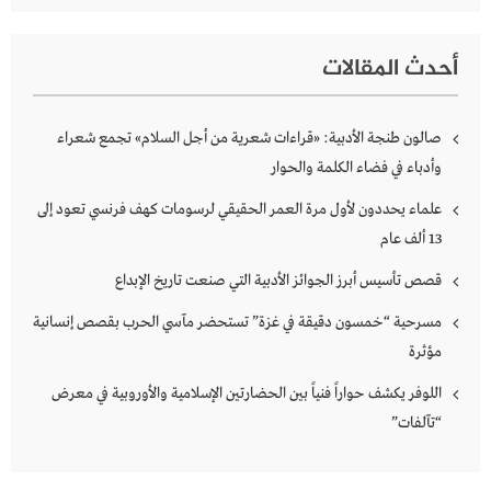
أحدث المقالات
صالون طنجة الأدبية: «قراءات شعرية من أجل السلام» تجمع شعراء
وأدباء في فضاء الكلمة والحوار
علماء يحددون لأول مرة العمر الحقيقي لرسومات كهف فرنسي تعود إلى
13 ألف عام
قصص تأسيس أبرز الجوائز الأدبية التي صنعت تاريخ الإبداع
مسرحية “خمسون دقيقة في غزة” تستحضر مآسي الحرب بقصص إنسانية
مؤثرة
اللوفر يكشف حواراً فنياً بين الحضارتين الإسلامية والأوروبية في معرض
“تآلفات”