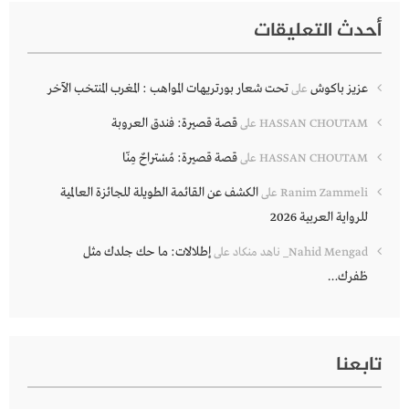
أحدث التعليقات
عزيز باكوش
تحت شعار بورتريهات المواهب : المغرب المنتخب الآخر
على
قصة قصيرة: فندق العروبة
HASSAN CHOUTAM
على
قصة قصيرة: مُسْتراحٌ مِنّا
HASSAN CHOUTAM
على
الكشف عن القائمة الطويلة للجائزة العالمية
Ranim Zammeli
على
للرواية العربية 2026
إطلالات: ما حك جلدك مثل
Nahid Mengad_ ناهد منكاد
على
ظفرك…
تابعنا