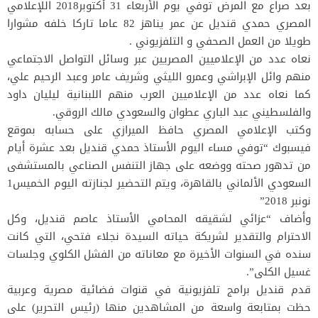
بعد صراع مع المرض توفي يوم الأربعاء 31 أكتوبر2018 اللإعلامي
المصري حمدي قنديل عن عمر يناهز 82 عاما تاركا خلفه مشوارا
طويلا من العمل الصحفي و التلفزيوني .
نعاه عدد من الإعلاميين المصريين عبر وسائل التواصل الاجتماعي
منهم وائل الإبراشي وعمرو الليثي وشريف عامر وعبد الرحيم علي،
كما نعاه عدد من الإعلاميين العرب منهم اللبنانية ليليان داود
والفلسطيني عبد الباري عطوان والسعودي مالك الروقي.
وكتب الإعلامي المصري حافظ الميرازي على حسابه بموقع
فيسبوك “توفي مساء اليوم الأستاذ حمدي قنديل بعد عشرة أيام
من تدهور صحته ووضعه على جهاز التنفس الصناعي بالمستشفى
السعودي الألماني بالقاهرة، ويتم التحضير لجنازته اليوم الخميس1
نونبر 2018”
وأضاف “عزائي لشقيقه المحامي الأستاذ عاصم قنديل، وكل
الاحترام والتقدير لشريكة حياته السيدة نجلاء فتحي، التي كانت
سنده في السنوات الأخيرة مع معاناته من الفشل الكلوي وجلسات
غسيل الكلى”.
قدم قنديل برامج تلفزيونية في قنوات فضائية مصرية وعربية
حظت بمتابعة واسعة من المشاهدين منها (رئيس التحرير) على