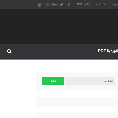
موقع
افتتاحية
أرشيف PDF
مجلة طنجة الأدبية الموقع الأدبي والثقافي الأول داخل العالم العربي، يتم تحديثه على مدار 24 ساعة ويفتح المجال لكل المبدعين في شتى أنحاء
، مسرح، سينما، تشكيل، كاريكاتير، موسيقى، حوارات و إصدارات
ورقية PDF
البحث
عن: