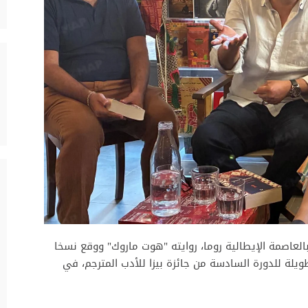
العاصمة الإيطالية روما، روايته "هوت ماروك" ووقع نسخا
يلة للدورة السادسة من جائزة بيزا للأدب المترجم، في