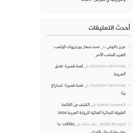
أحدث التعليقات
عزيز باكوش
تحت شعار بورتريهات المواهب :
على
المغرب المنتخب الآخر
قصة قصيرة: فندق
HASSAN CHOUTAM
على
العروبة
قصة قصيرة: مُسْتراحٌ
HASSAN CHOUTAM
على
مِنّا
الكشف عن القائمة
Ranim Zammeli
على
الطويلة للجائزة العالمية للرواية العربية 2026
إطلالات: ما
Nahid Mengad_ ناهد منكاد
على
حك جلدك مثل ظفرك…