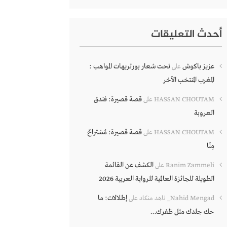
أحدث التعليقات
عزيز باكوش
تحت شعار بورتريهات المواهب :
على
المغرب المنتخب الآخر
قصة قصيرة: فندق
HASSAN CHOUTAM
على
العروبة
قصة قصيرة: مُسْتراحٌ
HASSAN CHOUTAM
على
مِنّا
الكشف عن القائمة
Ranim Zammeli
على
الطويلة للجائزة العالمية للرواية العربية 2026
إطلالات: ما
Nahid Mengad_ ناهد منكاد
على
حك جلدك مثل ظفرك…