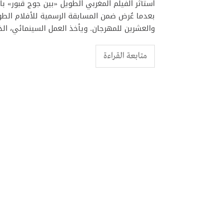
استأثر الفيلم المغربي الطويل «بين جوج قبور» با
بعدما عُرض ضمن المسابقة الرسمية للأفلام الطوي
والعشرين للمهرجان. ويأخذ العمل السينمائي، ال
متابعة القراءة