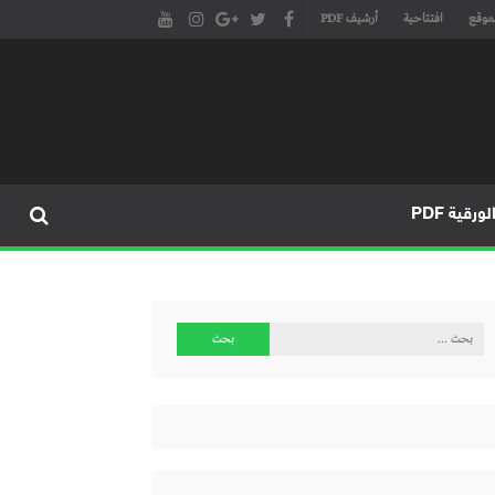
موقع
افتتاحية
أرشيف PDF
مجلة طنجة الأدبية الموقع الأدبي والثقافي الأول داخل العالم العربي، يتم تحديثه على مدار 24 ساعة ويفتح المجال لكل المبدعين في شتى أنحاء
، مسرح، سينما، تشكيل، كاريكاتير، موسيقى، حوارات و إصدارات
ورقية PDF
البحث
عن: