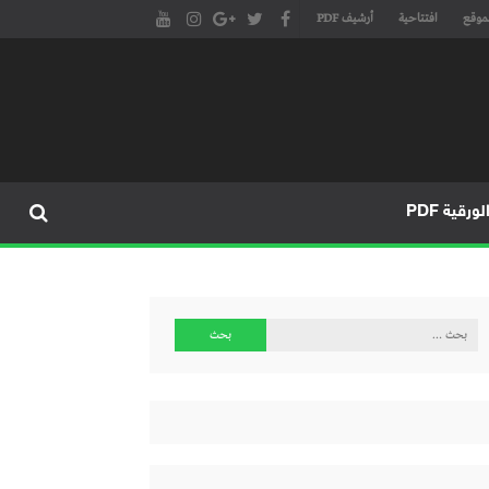
موقع
افتتاحية
أرشيف PDF
مجلة طنجة الأدبية الموقع الأدبي والثقافي الأول داخل العالم العربي، يتم تحديثه على مدار 24 ساعة ويفتح المجال لكل المبدعين في شتى أنحاء
، مسرح، سينما، تشكيل، كاريكاتير، موسيقى، حوارات و إصدارات
ورقية PDF
البحث
عن: