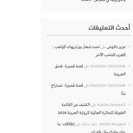
أحدث التعليقات
عزيز باكوش
تحت شعار بورتريهات المواهب :
على
المغرب المنتخب الآخر
قصة قصيرة: فندق
HASSAN CHOUTAM
على
العروبة
قصة قصيرة: مُسْتراحٌ
HASSAN CHOUTAM
على
مِنّا
الكشف عن القائمة
Ranim Zammeli
على
الطويلة للجائزة العالمية للرواية العربية 2026
إطلالات: ما
Nahid Mengad_ ناهد منكاد
على
حك جلدك مثل ظفرك…