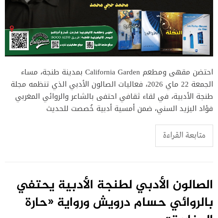
احتضن مقهى ومطعم California Garden بمدينة طنجة، مساء
الجمعة 22 ماي 2026، فعاليات الصالون الأدبي الذي تنظمه مجلة
طنجة الأدبية، في لقاء ثقافي احتفى بالشاعر والروائي المغربي
فؤاد اليزيد السني، ضمن أمسية أدبية خُصصت للحديث
متابعة القراءة
الصالون الأدبي لطنجة الأدبية يحتفي
بالروائي حسام درويش ورواية «حارة