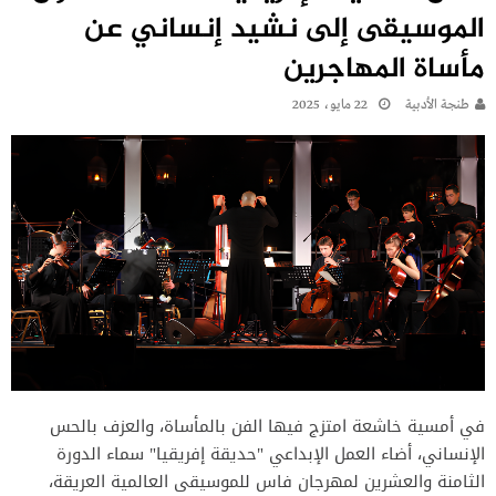
الموسيقى إلى نشيد إنساني عن
مأساة المهاجرين
طنجة الأدبية
22 مايو، 2025
في أمسية خاشعة امتزج فيها الفن بالمأساة، والعزف بالحس
الإنساني، أضاء العمل الإبداعي "حديقة إفريقيا" سماء الدورة
الثامنة والعشرين لمهرجان فاس للموسيقى العالمية العريقة،