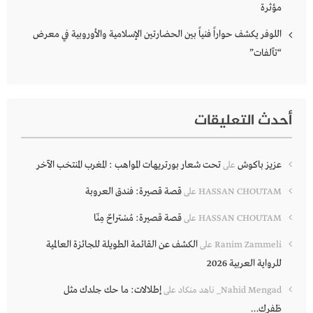
مؤثرة
اللوفر يكشف حواراً فنياً بين الحضارتين الإسلامية والأوروبية في معرض
“تآلفات”
أحدث التعليقات
عزيز باكوش
تحت شعار بورتريهات المواهب : المغرب المنتخب الآخر
على
قصة قصيرة: فندق العروبة
HASSAN CHOUTAM
على
قصة قصيرة: مُسْتراحٌ مِنّا
HASSAN CHOUTAM
على
الكشف عن القائمة الطويلة للجائزة العالمية
Ranim Zammeli
على
للرواية العربية 2026
إطلالات: ما حك جلدك مثل
Nahid Mengad_ ناهد منكاد
على
ظفرك…