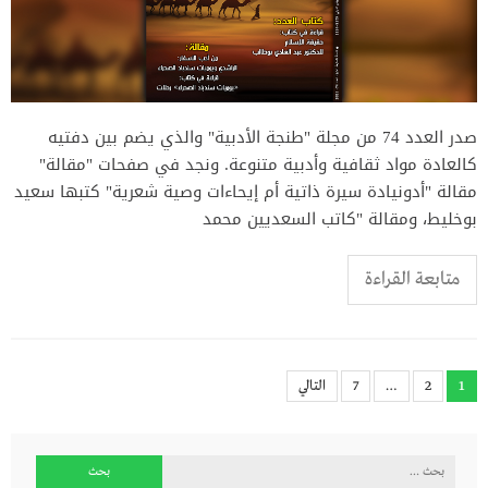
صدر العدد 74 من مجلة "طنجة الأدبية" والذي يضم بين دفتيه
كالعادة مواد ثقافية وأدبية متنوعة. ونجد في صفحات "مقالة"
مقالة "أدونيادة سيرة ذاتية أم إيحاءات وصية شعرية" كتبها سعيد
بوخليط، ومقالة "كاتب السعديين محمد
متابعة القراءة
Posts
1
2
…
7
التالي
pagination
البحث