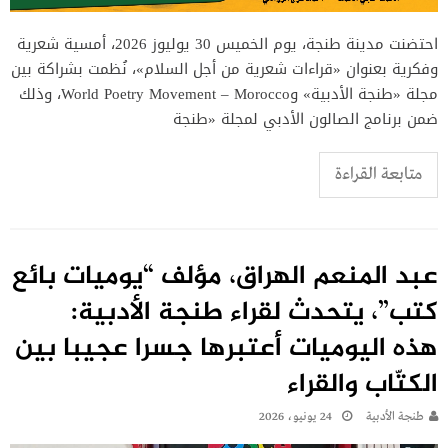
احتضنت مدينة طنجة، يوم الخميس 30 يوليوز 2026، أمسية شعرية
وفكرية بعنوان «قراءات شعرية من أجل السلام»، نُظمت بشراكة بين
مجلة «طنجة الأدبية» وWorld Poetry Movement – Morocco، وذلك
ضمن برنامج الصالون الأدبي لمجلة «طنجة
متابعة القراءة
عبد المنعم الهراق، مؤلف “يوميات بائع
كتب”، يتحدث لقراء طنجة الأدبية:
هذه اليوميات أعتبرها جسرا عجيبا بين
الكتّاب والقراء
طنجة الأدبية
24 يونيو، 2026