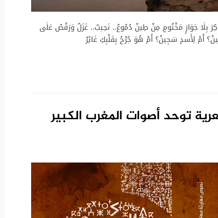
ِرَ بِلَا جَوَازٍ مَخْتُومٍ مِنْ طِينْ دُمُوعٌ.. نَحِيبٌ.. غَزَلٌ وَرَقْصٌ عَلَى
ْ؟ أَمْ لِأَسدٍ سَجِينْ؟ أَمْ هُوَ جُرْحٌ بِقَلْبِكِ غَائِرٌ
رية توحد أصوات المغرب الكبير