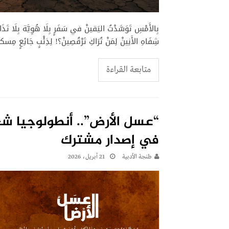
بِالأَمْسِ تَوَسَّدْتُ اليَقينْ في سَفَرٍ بِلَا هُوِيَّة بِلَا تَذَاك
شِفَاهِ الأَنِينْ لِمَنْ تُرَاكِ تَرْقُصِينْ؟! لِذِئْبٍ جَائِعٍ مِسكين
متابعة القراءة
“عسل الأرض”.. أنطولوجيا شع
في إصدار مشترك
طنجة الأدبية
21 أبريل، 2026