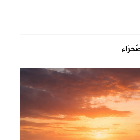
حرَاء