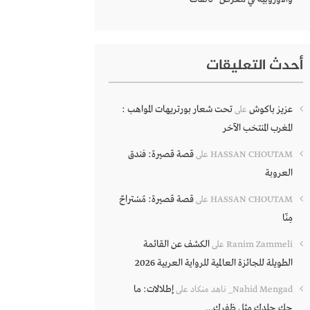
أحدث التعليقات
عزيز باكوش
تحت شعار بورتريهات المواهب :
على
المغرب المنتخب الآخر
قصة قصيرة: فندق
HASSAN CHOUTAM
على
العروبة
قصة قصيرة: مُسْتراحٌ
HASSAN CHOUTAM
على
مِنّا
الكشف عن القائمة
Ranim Zammeli
على
الطويلة للجائزة العالمية للرواية العربية 2026
إطلالات: ما
Nahid Mengad_ ناهد منكاد
على
حك جلدك مثل ظفرك…