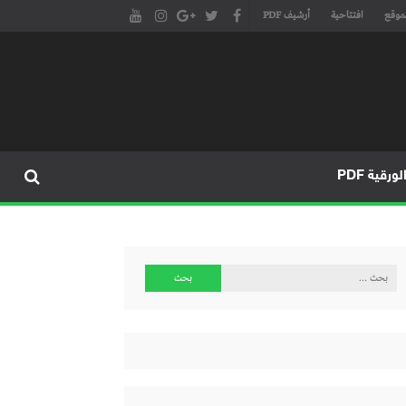
موقع
افتتاحية
أرشيف PDF
مجلة طنجة الأدبية الموقع الأدبي والثقافي الأول داخل العالم العربي، يتم تحديثه على مدار 24 ساعة ويفتح المجال لكل المبدعين في شتى أنحاء
، مسرح، سينما، تشكيل، كاريكاتير، موسيقى، حوارات و إصدارات
ورقية PDF
البحث
عن: