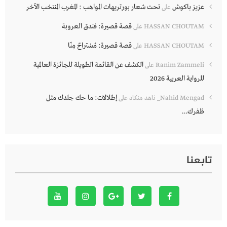
عزيز باكوش
تحت شعار بورتريهات المواهب : المغرب المنتخب الآخر
على
قصة قصيرة: فندق العروبة
HASSAN CHOUTAM
على
قصة قصيرة: مُسْتراحٌ مِنّا
HASSAN CHOUTAM
على
الكشف عن القائمة الطويلة للجائزة العالمية
Ranim Zammeli
على
للرواية العربية 2026
إطلالات: ما حك جلدك مثل
Nahid Mengad_ ناهد منكاد
على
ظفرك…
تابعنا