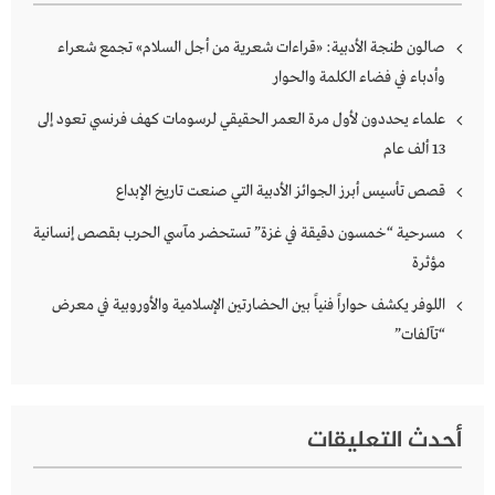
صالون طنجة الأدبية: «قراءات شعرية من أجل السلام» تجمع شعراء
وأدباء في فضاء الكلمة والحوار
علماء يحددون لأول مرة العمر الحقيقي لرسومات كهف فرنسي تعود إلى
13 ألف عام
قصص تأسيس أبرز الجوائز الأدبية التي صنعت تاريخ الإبداع
مسرحية “خمسون دقيقة في غزة” تستحضر مآسي الحرب بقصص إنسانية
مؤثرة
اللوفر يكشف حواراً فنياً بين الحضارتين الإسلامية والأوروبية في معرض
“تآلفات”
أحدث التعليقات