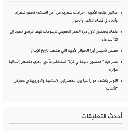
صالون طنجة الأدبية: «قراءات شعرية من أجل السلام» تجمع شعراء
وأدباء في فضاء الكلمة والحوار
علماء يحددون لأول مرة العمر الحقيقي لرسومات كهف فرنسي تعود إلى
13 ألف عام
قصص تأسيس أبرز الجوائز الأدبية التي صنعت تاريخ الإبداع
مسرحية “خمسون دقيقة في غزة” تستحضر مآسي الحرب بقصص إنسانية
مؤثرة
اللوفر يكشف حواراً فنياً بين الحضارتين الإسلامية والأوروبية في معرض
“تآلفات”
أحدث التعليقات