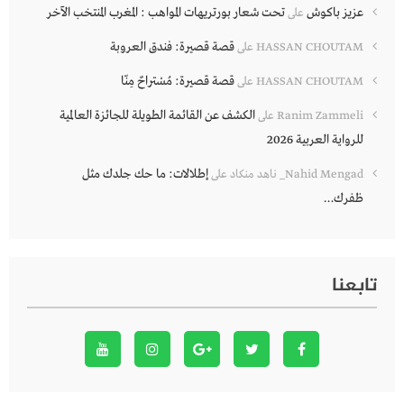
عزيز باكوش
تحت شعار بورتريهات المواهب : المغرب المنتخب الآخر
على
قصة قصيرة: فندق العروبة
HASSAN CHOUTAM
على
قصة قصيرة: مُسْتراحٌ مِنّا
HASSAN CHOUTAM
على
الكشف عن القائمة الطويلة للجائزة العالمية
Ranim Zammeli
على
للرواية العربية 2026
إطلالات: ما حك جلدك مثل
Nahid Mengad_ ناهد منكاد
على
ظفرك…
تابعنا