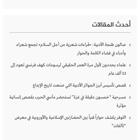
أحدث المقالات
صالون طنجة الأدبية: «قراءات شعرية من أجل السلام» تجمع شعراء
وأدباء في فضاء الكلمة والحوار
علماء يحددون لأول مرة العمر الحقيقي لرسومات كهف فرنسي تعود إلى
13 ألف عام
قصص تأسيس أبرز الجوائز الأدبية التي صنعت تاريخ الإبداع
مسرحية “خمسون دقيقة في غزة” تستحضر مآسي الحرب بقصص إنسانية
مؤثرة
اللوفر يكشف حواراً فنياً بين الحضارتين الإسلامية والأوروبية في معرض
“تآلفات”