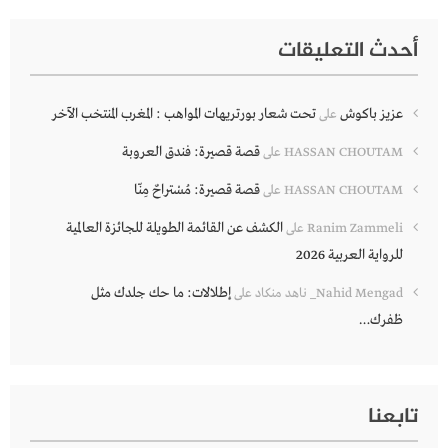
أحدث التعليقات
عزيز باكوش
تحت شعار بورتريهات المواهب : المغرب المنتخب الآخر
على
قصة قصيرة: فندق العروبة
HASSAN CHOUTAM
على
قصة قصيرة: مُسْتراحٌ مِنّا
HASSAN CHOUTAM
على
الكشف عن القائمة الطويلة للجائزة العالمية
Ranim Zammeli
على
للرواية العربية 2026
إطلالات: ما حك جلدك مثل
Nahid Mengad_ ناهد منكاد
على
ظفرك…
تابعنا