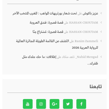
عزيز باكوش
تحت شعار بورتريهات المواهب : المغرب المنتخب الآخر
على
قصة قصيرة: فندق العروبة
HASSAN CHOUTAM
على
قصة قصيرة: مُسْتراحٌ مِنّا
HASSAN CHOUTAM
على
الكشف عن القائمة الطويلة للجائزة العالمية
Ranim Zammeli
على
للرواية العربية 2026
إطلالات: ما حك جلدك مثل
Nahid Mengad_ ناهد منكاد
على
ظفرك…
تابعنا