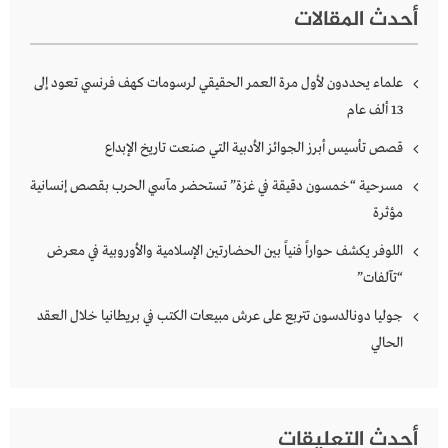
أحدث المقالات
علماء يحددون لأول مرة العمر الحقيقي لرسومات كهف فرنسي تعود إلى
13 ألف عام
قصص تأسيس أبرز الجوائز الأدبية التي صنعت تاريخ الإبداع
مسرحية “خمسون دقيقة في غزة” تستحضر مآسي الحرب بقصص إنسانية
مؤثرة
اللوفر يكشف حواراً فنياً بين الحضارتين الإسلامية والأوروبية في معرض
“تآلفات”
جوليا دونالدسون تتربع على عرش مبيعات الكتب في بريطانيا خلال العقد
الحالي
أحدث التعليقات