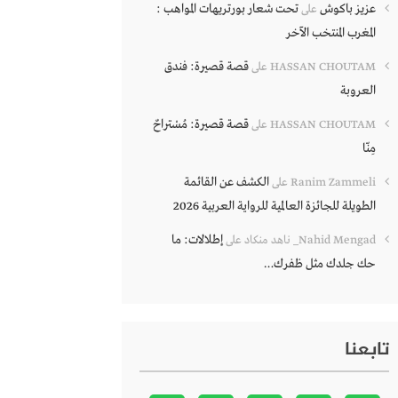
عزيز باكوش
تحت شعار بورتريهات المواهب :
على
المغرب المنتخب الآخر
قصة قصيرة: فندق
HASSAN CHOUTAM
على
العروبة
قصة قصيرة: مُسْتراحٌ
HASSAN CHOUTAM
على
مِنّا
الكشف عن القائمة
Ranim Zammeli
على
الطويلة للجائزة العالمية للرواية العربية 2026
إطلالات: ما
Nahid Mengad_ ناهد منكاد
على
حك جلدك مثل ظفرك…
تابعنا