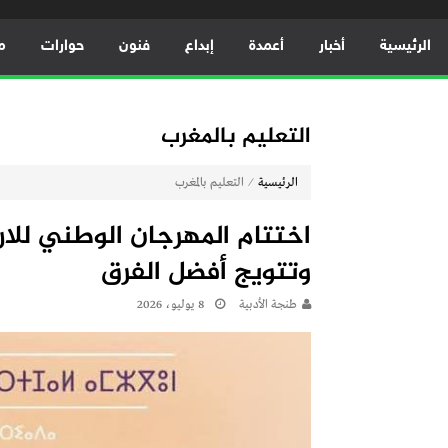
الرئيسية
أخبار
أعمدة
إبداع
فنون
حوارات
م
التعليم بالمغرب
⁄
الرئيسية
التعليم بالمغرب
اختتام المهرجان الوطني للار
وتتويج أفضل الفرق
طنجة الأدبية
8 يوليو، 2026