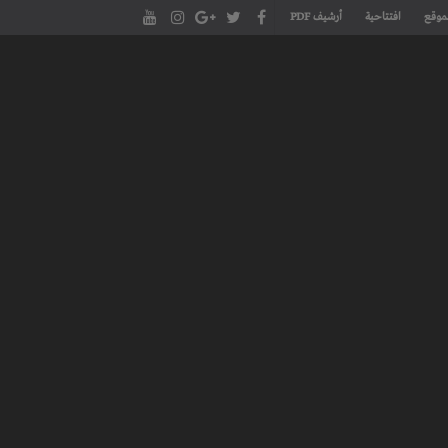
موقع
افتتاحية
أرشيف PDF
مجلة طنجة الأدبية الموقع الأدبي والثقافي الأول داخل العالم العربي، يتم تحديثه على مدار 24 ساعة ويفتح المجال لكل المبدعين في شتى أنحاء
، مسرح، سينما، تشكيل، كاريكاتير، موسيقى، حوارات و إصدارات