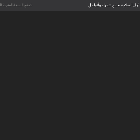
أجل السلام» تجمع شعراء وأدباء في
تصفح النسخة القديمة لل
علماء يحددون لأول مرة العمر الحقيقي لرسومات كهف فرنسي تعود إلى 13 ألف
عت تاريخ الإبداع
 مآسي الحرب بقصص إنسانية مؤثرة
لإسلامية والأوروبية في معرض “تآلفات”
أجل السلام» تجمع شعراء وأدباء في
علماء يحددون لأول مرة العمر الحقيقي لرسومات كهف فرنسي تعود إلى 13 ألف
عت تاريخ الإبداع
 طنجة الأدبية
عريف بأعمالهم الأدبية و الفنية من قصة، شعر، زجل، رواية، دراسة، نقد