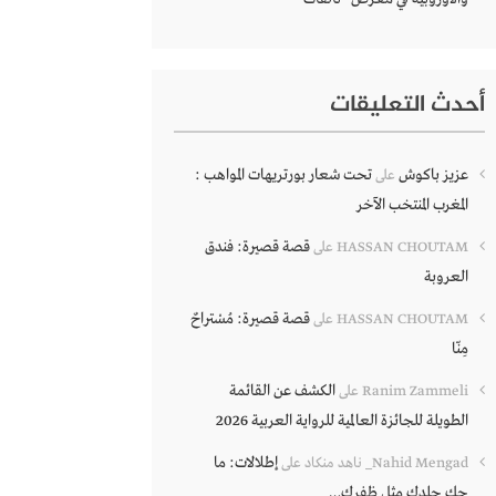
أحدث التعليقات
عزيز باكوش
تحت شعار بورتريهات المواهب :
على
المغرب المنتخب الآخر
قصة قصيرة: فندق
HASSAN CHOUTAM
على
العروبة
قصة قصيرة: مُسْتراحٌ
HASSAN CHOUTAM
على
مِنّا
الكشف عن القائمة
Ranim Zammeli
على
الطويلة للجائزة العالمية للرواية العربية 2026
إطلالات: ما
Nahid Mengad_ ناهد منكاد
على
حك جلدك مثل ظفرك…