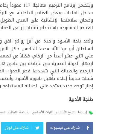
ويتضمن برنامج الت
مداخل القاعات وبعض العناصر الداخلية، مع الت
وضمان سلامتها الإنشائية على المدى الطويل
للعناصر المفقودة باستخدام تقنيات تراعي الحفاظ 
وتُعد باحة الأسود واحدة من أبرز روائع الفن و
السلطان أبو عبد الله محمد الخامس خلال القرن ا
على اثني عشر أسداً من الرخام، فضلاً عن تصمي
الترميم والصيانة التي شهدها قصر الحمراء، ال
إطار توجه جديد يعتمد على الصيانة المستدامة وال
طنجة الأدبية
إسبانيا
التاريخ الأندلسي
التراث الأندلسي
السياحة الثقافية
العما
شارك على فيسبوك
شارك على تويتر