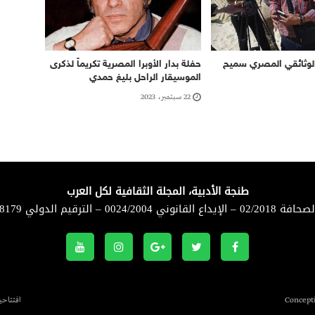
الوثائقي المصري سميح
حفلة بدار الأوبرا المصرية تكريماً لذكرى
الموسيقار الراحل بليغ حمدي
22 سبتمبر، 2023
طنجة الأدبية، المجلة الثقافية لكل العرب
لقانوني 0024/2004 – الترقيم الدولي 8179-1114
افتتاحي