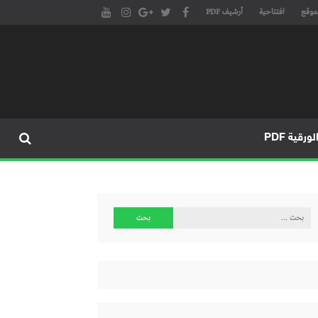
موقع
افتتاحية
أرشيف PDF
مجلة طنجة الأدبية الموقع الأدبي والثقافي الأول داخل العالم العربي، يتم تحديثه على مدار 24 ساعة ويفتح المجال لكل المبدعين في شتى أنحاء
، مسرح، سينما، تشكيل، كاريكاتير، موسيقى، حوارات و إصدارات
ورقية PDF
البحث
عن: