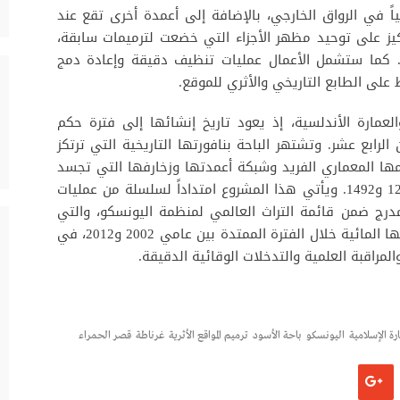
رميم معالجة 117 عموداً رخامياً في الرواق الخارجي، بالإضافة إلى أعمدة أخرى تقع عند
ركيز على توحيد مظهر الأجزاء التي خضعت لترميمات سابقة،
. كما ستشمل الأعمال عمليات تنظيف دقيقة وإعادة دمج
على الطابع التاريخي والأثري للموقع.
العمارة الأندلسية، إذ يعود تاريخ إنشائها إلى فترة حكم
لرابع عشر. وتشتهر الباحة بنافورتها التاريخية التي ترتكز
مها المعماري الفريد وشبكة أعمدتها وزخارفها التي تجسد
ازدهار الدولة النصرية في غرناطة بين عامي 1232 و1492. ويأتي هذا المشروع امتداداً لسلسلة من عمليات
مدرج ضمن قائمة التراث العالمي لمنظمة اليونسكو، والتي
شملت سابقاً إعادة تأهيل نافورة الأسود وأنظمتها المائية خلال الفترة الممتدة بين عامي 2002 و2012، في
مراقبة العلمية والتدخلات الوقائية الدقيقة.
رة الإسلامية
اليونسكو
باحة الأسود
ترميم المواقع الأثرية
غرناطة
قصر الحمراء