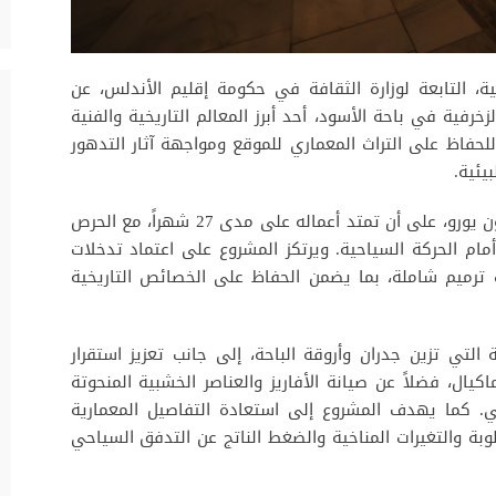
نية، التابعة لوزارة الثقافة في حكومة إقليم الأندلس، عن
فية في باحة الأسود، أحد أبرز المعالم التاريخية والفنية
لحفاظ على التراث المعماري للموقع ومواجهة آثار التدهور
يئية.
وتبلغ الميزانية المخصصة للمشروع نحو 1.16 مليون يورو، على أن تمتد أعماله على مدى 27 شهراً، مع الحرص
أمام الحركة السياحية. ويرتكز المشروع على اعتماد تدخلات
 ترميم شاملة، بما يضمن الحفاظ على الخصائص التاريخية
التي تزين جدران وأروقة الباحة، إلى جانب تعزيز استقرار
يال، فضلاً عن صيانة الأفاريز والعناصر الخشبية المنحوتة
عي. كما يهدف المشروع إلى استعادة التفاصيل المعمارية
وبة والتغيرات المناخية والضغط الناتج عن التدفق السياحي