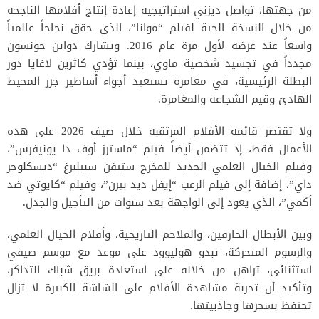
من جهتها، تواصل ديزني استراتيجية إعادة إنتاج أفلامها الناجحة
من خلال النسخة الحية لفيلم “موانا”، الذي حقق نجاحاً عالمياً
واسعاً عند عرضه لأول مرة عام 2016. ويشارك دواين جونسون
مجدداً في تجسيد شخصية ماوي، بينما تؤدي كاثرين لاغايا دور
البطلة الرئيسية، في مغامرة تستعيد أجواء أساطير جزر المحيط
الهادئ وقيم الشجاعة والمغامرة.
ولا تقتصر قائمة الأفلام المرتقبة خلال صيف 2026 على هذه
الأعمال فقط، إذ تتضمن أيضاً فيلم “ماسترز أوف ذا يونيفرس”،
وفيلم الخيال العلمي الجديد للمخرج ستيفن سبيلبرغ “ديسكلوجر
داي”، إضافة إلى فيلم الرعب “إيفل ديد بيرن”، وفيلم “كايوتي ضد
أكمي”، الذي يعود إلى الواجهة بعد سنوات من التأجيل والجدل.
وبين الأبطال الخارقين، والملاحم التاريخية، وأفلام الخيال العلمي،
والرسوم المتحركة، تبدو هوليوود على موعد مع موسم صيفي
استثنائي، تراهن من خلاله على استعادة بريق شباك التذاكر،
وتأكيد أن تجربة مشاهدة الأفلام على الشاشة الكبيرة لا تزال
تحتفظ بسحرها وجاذبيتها.