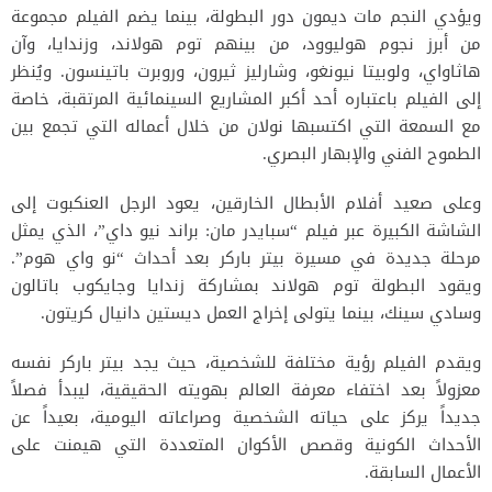
ويؤدي النجم مات ديمون دور البطولة، بينما يضم الفيلم مجموعة
من أبرز نجوم هوليوود، من بينهم توم هولاند، وزندايا، وآن
هاثاواي، ولوبيتا نيونغو، وشارليز ثيرون، وروبرت باتينسون. ويُنظر
إلى الفيلم باعتباره أحد أكبر المشاريع السينمائية المرتقبة، خاصة
مع السمعة التي اكتسبها نولان من خلال أعماله التي تجمع بين
الطموح الفني والإبهار البصري.
وعلى صعيد أفلام الأبطال الخارقين، يعود الرجل العنكبوت إلى
الشاشة الكبيرة عبر فيلم “سبايدر مان: براند نيو داي”، الذي يمثل
مرحلة جديدة في مسيرة بيتر باركر بعد أحداث “نو واي هوم”.
ويقود البطولة توم هولاند بمشاركة زندايا وجايكوب باتالون
وسادي سينك، بينما يتولى إخراج العمل ديستين دانيال كريتون.
ويقدم الفيلم رؤية مختلفة للشخصية، حيث يجد بيتر باركر نفسه
معزولاً بعد اختفاء معرفة العالم بهويته الحقيقية، ليبدأ فصلاً
جديداً يركز على حياته الشخصية وصراعاته اليومية، بعيداً عن
الأحداث الكونية وقصص الأكوان المتعددة التي هيمنت على
الأعمال السابقة.