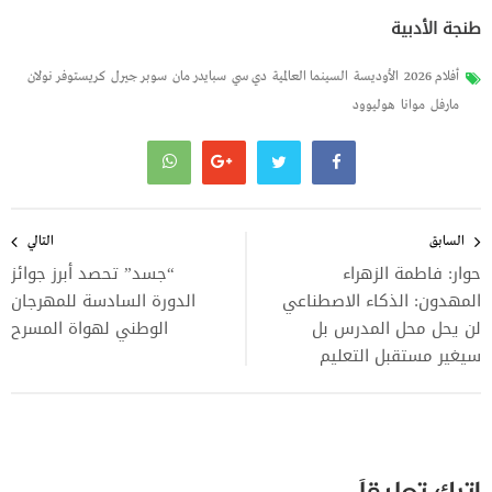
طنجة الأدبية
أفلام 2026
الأوديسة
السينما العالمية
دي سي
سبايدر مان
سوبر جيرل
كريستوفر نولان
مارفل
موانا
هوليوود
تصفّح
المقالات
السابق
التالي
حوار: فاطمة الزهراء
“جسد” تحصد أبرز جوائز
المهدون: الذكاء الاصطناعي
الدورة السادسة للمهرجان
لن يحل محل المدرس بل
الوطني لهواة المسرح
سيغير مستقبل التعليم