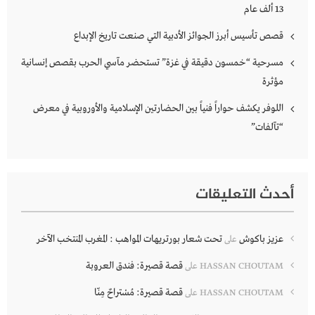
13 ألف عام
قصص تأسيس أبرز الجوائز الأدبية التي صنعت تاريخ الإبداع
مسرحية “خمسون دقيقة في غزة” تستحضر مآسي الحرب بقصص إنسانية
مؤثرة
اللوفر يكشف حواراً فنياً بين الحضارتين الإسلامية والأوروبية في معرض
“تآلفات”
أحدث التعليقات
عزيز باكوش
تحت شعار بورتريهات المواهب : المغرب المنتخب الآخر
على
قصة قصيرة: فندق العروبة
HASSAN CHOUTAM
على
قصة قصيرة: مُسْتراحٌ مِنّا
HASSAN CHOUTAM
على