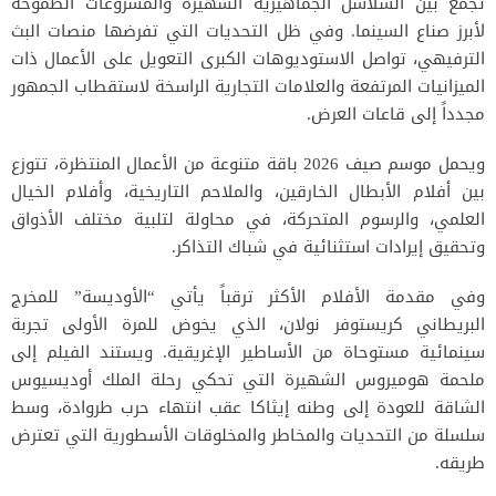
تجمع بين السلاسل الجماهيرية الشهيرة والمشروعات الطموحة
لأبرز صناع السينما. وفي ظل التحديات التي تفرضها منصات البث
الترفيهي، تواصل الاستوديوهات الكبرى التعويل على الأعمال ذات
الميزانيات المرتفعة والعلامات التجارية الراسخة لاستقطاب الجمهور
مجدداً إلى قاعات العرض.
ويحمل موسم صيف 2026 باقة متنوعة من الأعمال المنتظرة، تتوزع
بين أفلام الأبطال الخارقين، والملاحم التاريخية، وأفلام الخيال
العلمي، والرسوم المتحركة، في محاولة لتلبية مختلف الأذواق
وتحقيق إيرادات استثنائية في شباك التذاكر.
وفي مقدمة الأفلام الأكثر ترقباً يأتي “الأوديسة” للمخرج
البريطاني كريستوفر نولان، الذي يخوض للمرة الأولى تجربة
سينمائية مستوحاة من الأساطير الإغريقية. ويستند الفيلم إلى
ملحمة هوميروس الشهيرة التي تحكي رحلة الملك أوديسيوس
الشاقة للعودة إلى وطنه إيثاكا عقب انتهاء حرب طروادة، وسط
سلسلة من التحديات والمخاطر والمخلوقات الأسطورية التي تعترض
طريقه.