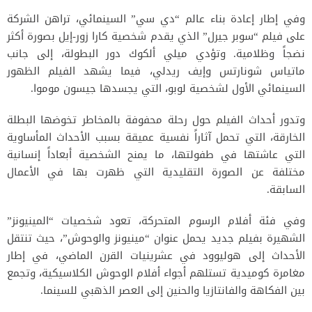
وفي إطار إعادة بناء عالم “دي سي” السينمائي، تراهن الشركة
على فيلم “سوبر جيرل” الذي يقدم شخصية كارا زور-إيل بصورة أكثر
نضجاً وظلامية. وتؤدي ميلي ألكوك دور البطولة، إلى جانب
ماتياس شونارتس وإيف ريدلي، فيما يشهد الفيلم الظهور
السينمائي الأول لشخصية لوبو، التي يجسدها جيسون موموا.
وتدور أحداث الفيلم حول رحلة محفوفة بالمخاطر تخوضها البطلة
الخارقة، التي تحمل آثاراً نفسية عميقة بسبب الأحداث المأساوية
التي عاشتها في طفولتها، ما يمنح الشخصية أبعاداً إنسانية
مختلفة عن الصورة التقليدية التي ظهرت بها في الأعمال
السابقة.
وفي فئة أفلام الرسوم المتحركة، تعود شخصيات “المينيونز”
الشهيرة بفيلم جديد يحمل عنوان “مينيونز والوحوش”، حيث تنتقل
الأحداث إلى هوليوود في عشرينيات القرن الماضي، في إطار
مغامرة كوميدية تستلهم أجواء أفلام الوحوش الكلاسيكية، وتجمع
بين الفكاهة والفانتازيا والحنين إلى العصر الذهبي للسينما.