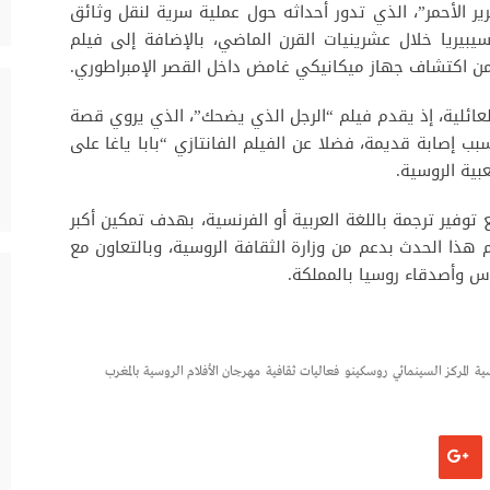
ير الأحمر”، الذي تدور أحداثه حول عملية سرية لنقل وثائق
يريا خلال عشرينيات القرن الماضي، بالإضافة إلى فيلم
 من اكتشاف جهاز ميكانيكي غامض داخل القصر الإمبراطوري.
عائلية، إذ يقدم فيلم “الرجل الذي يضحك”، الذي يروي قصة
ب إصابة قديمة، فضلا عن الفيلم الفانتازي “بابا ياغا على
بية الروسية.
وفير ترجمة باللغة العربية أو الفرنسية، بهدف تمكين أكبر
 هذا الحدث بدعم من وزارة الثقافة الروسية، وبالتعاون مع
وس وأصدقاء روسيا بالمملكة.
ية
المركز السينمائي
روسكينو
فعاليات ثقافية
مهرجان الأفلام الروسية بالمغرب