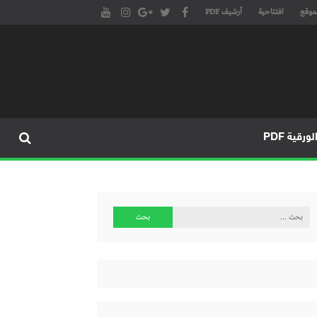
موقع
افتتاحية
أرشيف PDF
مجلة طنجة الأدبية الموقع الأدبي والثقافي الأول داخل العالم العربي، يتم تحديثه على مدار 24 ساعة ويفتح المجال لكل المبدعين في شتى أنحاء
، مسرح، سينما، تشكيل، كاريكاتير، موسيقى، حوارات و إصدارات
ورقية PDF
البحث
عن: