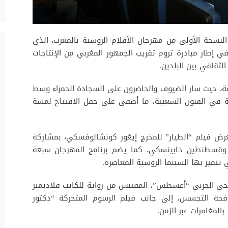
النسخة الأولى من مهرجان الأفلام الروسية بالمغرب، الذي
 إطار مبادرة تروم تقريب الجمهور المغربي من الإنتاجات
الثقافي بين البلدين.
اصة، حيث سار الضيوف والحاضرون على السجادة الحمراء وسط
في الفنون الشعبية، ما أضفى على حفل الافتتاح لمسة
بعرض فيلم “الطيار” للمخرج إيغور كونشالوفسكي، بمشاركة
خ وقسطنطين خابينسكي. كما يضم برنامج المهرجان سبعة
تتميز بها السينما الروسية المعاصرة.
تاريخي الحربي “أغسطس”، المقتبس من رواية للكاتب فلاديمير
فحة التجسس، إلى جانب فيلم الرسوم المتحركة “دكتور
المغامرات عبر الزمن.