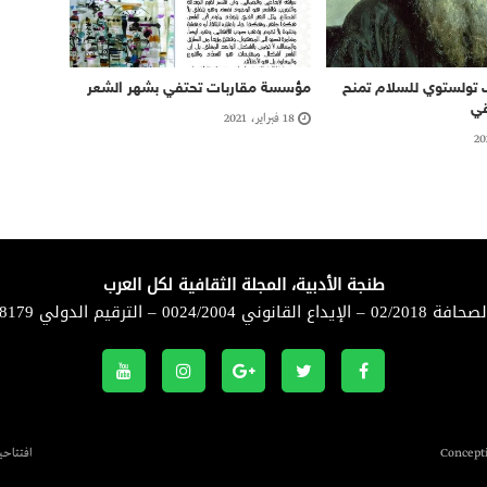
ف تولستوي للسلام تمنح
مؤسسة مقاربات تحتفي بشهر الشعر
قي
18 فبراير، 2021
طنجة الأدبية، المجلة الثقافية لكل العرب
لقانوني 0024/2004 – الترقيم الدولي 8179-1114
افتتاحي