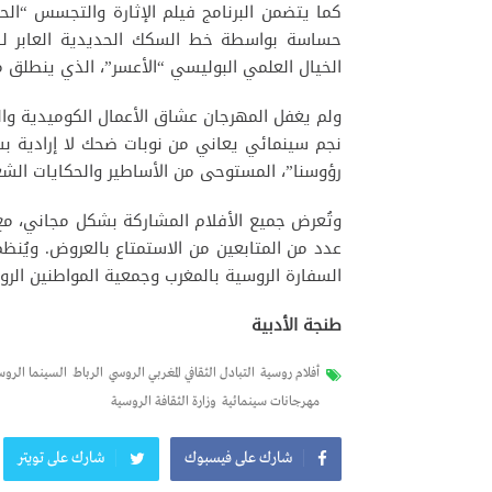
كما يتضمن البرنامج فيلم الإثارة والتجسس “الحر
حساسة بواسطة خط السكك الحديدية العابر لسيب
الخيال العلمي البوليسي “الأعسر”، الذي ينطلق
ولم يغفل المهرجان عشاق الأعمال الكوميدية وال
نجم سينمائي يعاني من نوبات ضحك لا إرادية بسب
رؤوسنا”، المستوحى من الأساطير والحكايات الشع
وتُعرض جميع الأفلام المشاركة بشكل مجاني، مع ت
عدد من المتابعين من الاستمتاع بالعروض. ويُنظم
السفارة الروسية بالمغرب وجمعية المواطنين الر
طنجة الأدبية
أفلام روسية
التبادل الثقافي المغربي الروسي
الرباط
السينما الروس
مهرجانات سينمائية
وزارة الثقافة الروسية
شارك على فيسبوك
شارك على تويتر