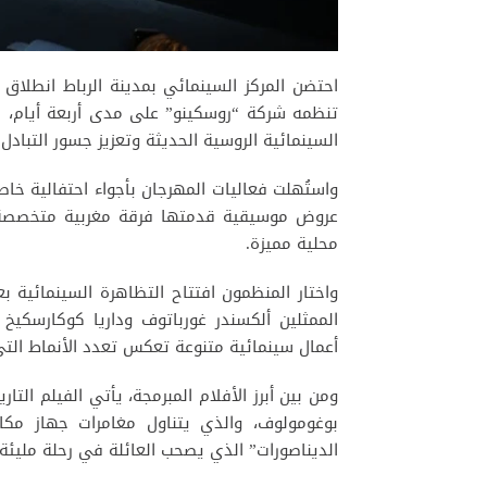
احتضن المركز السينمائي بمدينة الرباط انطلاق 
تنظمه شركة “روسكينو” على مدى أربعة أيام، في
السينمائية الروسية الحديثة وتعزيز جسور التبادل 
واستُهلت فعاليات المهرجان بأجواء احتفالية خ
عروض موسيقية قدمتها فرقة مغربية متخصصة 
محلية مميزة.
واختار المنظمون افتتاح التظاهرة السينمائية 
الممثلين ألكسندر غورباتوف وداريا كوكارسكي
أعمال سينمائية متنوعة تعكس تعدد الأنماط التي 
ومن بين أبرز الأفلام المبرمجة، يأتي الفيلم ال
بوغومولوف، والذي يتناول مغامرات جهاز مكا
الديناصورات” الذي يصحب العائلة في رحلة مليئة ب