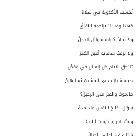
تُكشف الأكذوبة في سلامْ
فهذا وقت لا يزاحمه النفاقْ
ولا تملأ أكوابه سوائل الدجلْ
ولا ترقبُ ساعاتِه أعين الكدرْ
تلاحق الأيام كل إنسان في قفصْ
صباه شبابُه حتى المشيبُ ثم الهرمْ
فالموتُ والقبرُ متى الرحيلْ؟
سؤال يخالجُ النفس منذ مدةْ
وقتُ الفراق كوقت اللقاءْ
شتات في أعالي الجبالْ