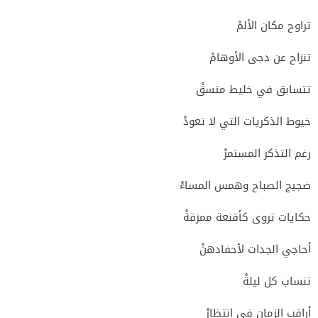
تراوح مكان الألمْ
تنزاح عن دجى الأوهامْ
تتسابق في خليط متسقْ
خيوط الذكريات التي لا تعودْ
رغم التذكر المستمرْ
ضجيج الصباح وهمس المساءْ
حكايات تروى كأقنعة ممزقةْ
أحاجي الجدات لأحفادهنْ
تنساب كل ليلةْ
أراقب الزمان في انتظارْ