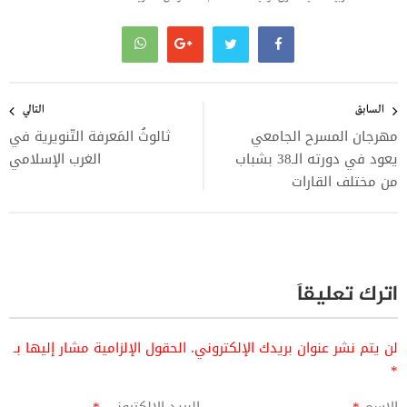
تصفّح
المقالات
السابق
التالي
مهرجان المسرح الجامعي
ثالوثُ المَعرفة التّنويرية في
يعود في دورته الـ38 بشباب
الغرب الإسلامي
من مختلف القارات
اترك تعليقاً
لن يتم نشر عنوان بريدك الإلكتروني.
الحقول الإلزامية مشار إليها بـ
*