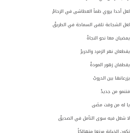
لعل أحدا يروي ظمأ العطاشى في الزحامْ
لعل الشجاعة تلقى السماحة في الطريقْ
يمضيان معا نحو النجاةْ
يقطعان نهر الزمرد والحريرْ
يقطفان زهور المودةْ
يزرعانها بين الدروبْ
فتنمو من جديدْ
يا له من وقت مضَى
لا شغل فيه سوى التأمل في الصديقْ
تكون الخيانة مرتعا متهالكاً