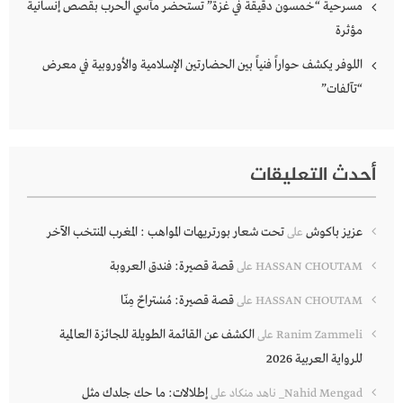
مسرحية “خمسون دقيقة في غزة” تستحضر مآسي الحرب بقصص إنسانية
مؤثرة
اللوفر يكشف حواراً فنياً بين الحضارتين الإسلامية والأوروبية في معرض
“تآلفات”
أحدث التعليقات
عزيز باكوش
تحت شعار بورتريهات المواهب : المغرب المنتخب الآخر
على
قصة قصيرة: فندق العروبة
HASSAN CHOUTAM
على
قصة قصيرة: مُسْتراحٌ مِنّا
HASSAN CHOUTAM
على
الكشف عن القائمة الطويلة للجائزة العالمية
Ranim Zammeli
على
للرواية العربية 2026
إطلالات: ما حك جلدك مثل
Nahid Mengad_ ناهد منكاد
على