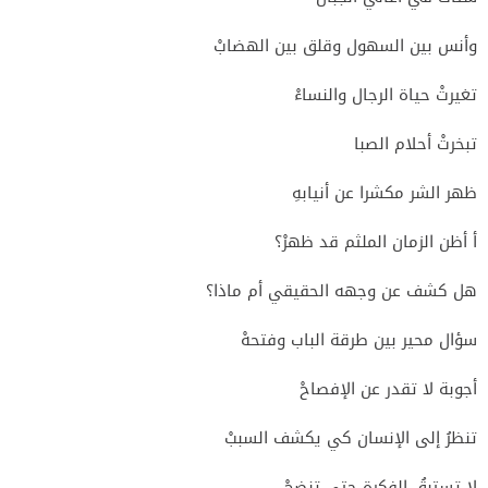
وأنس بين السهول وقلق بين الهضابْ
تغيرتْ حياة الرجال والنساءْ
تبخرتْ أحلام الصبا
ظهر الشر مكشرا عن أنيابهِ
أ أظن الزمان الملثم قد ظهرْ؟
هل كشف عن وجهه الحقيقي أم ماذا؟
سؤال محير بين طرقة الباب وفتحهْ
أجوبة لا تقدر عن الإفصاحْ
تنظرُ إلى الإنسان كي يكشف السببْ
لا تستبقُ الفكرة حتى تنضجْ