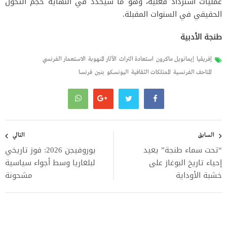
عمليات استرداد فعلية، وهو ما سيحدد في النهاية حجم التحول
الحقيقي في السنوات المقبلة.
طنجة الأدبية
إفريقيا
إيمانويل ماكرون
استعادة التراث
الآثار المنهوبة
الاستعمار الفرنسي
المتاحف الفرنسية
الممتلكات الثقافية
اليونسكو
بنين
فرنسا
تصفّح
المقالات
السابق
التالي
“تحت سماء طنجة” يعيد
يوروفيجن 2026: فوز تاريخي
إحياء تاريخ البوغاز على
لبلغاريا وسط أجواء سياسية
خشبة الأوداية
مشحونة