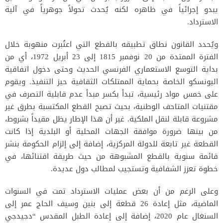
يبدو إجرائياً في ظاهره لكنه يُحدث تحولاً جوهرياً في آلية
الاسترداد.
ويُحدد القانون نطاق تطبيقه بالقطع التي اعتُبرت منهوبة خلال
الفترة الممتدة من 20 نوفمبر 1815 إلى 23 أبريل 1972، أي من
بداية التوسع الاستعماري الفرنسي الحديث وحتى دخول اتفاقية
اليونسكو الخاصة بحماية الممتلكات الثقافية حيز التنفيذ. ويقوم
على خمس مواد رئيسية، تبدأ بكسر مبدأ عدم قابلية التصرف في
مقتنيات المتاحف الوطنية، بحيث تصبح القطع المكتسبة بطرق غير
مشروعة قابلة لنقل الملكية. غير أن هذا الإطار يظل مقيداً بشروط،
من بينها ضرورة موافقة الجهات المحلية أو البلدية إذا كانت
القطعة غير تابعة للدولة المركزية، إضافة إلى إلزام الحكومة بنشر
قائمة سنوية بالقطع المشبوهة من حيث طريقة اقتنائها، في
خطوة تعزز الشفافية وتستجيب لمطالب دول عديدة.
وعلى الرغم من أن بعض عمليات الاسترداد تمت في السنوات
الماضية، مثل إعادة 26 قطعة إلى بنين وسيف الحاج عمر إلى
السنغال عام 2020، إضافة إلى إعادة الطبل المقدس “دجيدجي