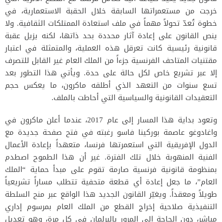
خرجت من مستعمراتها السابقة خلال الحقبة الاستعمارية، في
خطوة تُعدّ تحولاً مهماً في ملف استعادة الممتلكات الثقافية. ولا
ينص القانون على إعادة آثار محددة بحد ذاتها، لكنه يزيل عقبة
قانونية رئيسية كانت تعرقل هذه العملية، والمتمثلة في اعتبار
مقتنيات المتاحف الفرنسية جزءاً من الملك العام غير القابل للتصرف
إلا عبر تشريع خاص لكل حالة على حدة. ويأتي هذا التطور بعد
تسع سنوات من التعهد الذي أطلقه ماكرون، ما يعكس حجم
التعقيدات القانونية والسياسية التي أحاطت بالملف.
وتعود بداية هذا المسار إلى عام 2017، عندما أعلن ماكرون في
واغادوغو عاصمة بوركينا فاسو رغبته في فتح صفحة جديدة مع
الدول الإفريقية التي استعمرتها فرنسا، متعهداً بإعادة الأعمال
الفنية المنهوبة خلال تلك الفترة. غير أن هذا الطموح اصطدم
بمنظومة قانونية فرنسية صارمة تقوم على مبدأ حماية “الملك
العام”، ما جعل إعادة أي قطعة متحفية تتطلب مساراً تشريعياً
طويلاً ومعقداً. ويغيّر القانون الجديد هذا الواقع عبر منح السلطة
التنفيذية صلاحية إخراج القطع من الملك العام بمرسوم إداري
مباشر، دون الحاجة إلى المرور بالبرلمان في كل مرة، وهو تعديل