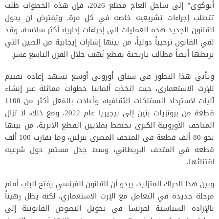
أيوكوي” إلى ساحل العاج مطلع 2026، فإن هذه الخطوات ظلت
تتطلب إجراءات تشريعية خاصة في كل مرة. ويُفترض أن يحول
القانون الجديد هذه العمليات إلى إجراءات إدارية أكثر سلاسة. وقد
لقي القانون ترحيباً دولياً، من بينها إشارات إيجابية من الصين التي
تربطها أيضاً مطالب تاريخية بقطع نُهبت خلال القرن التاسع عشر.
ويأتي هذا التطور في سياق أوروبي أوسع يشهد إعادة تقييم
للإرث الاستعماري، حيث اتخذت ألمانيا خطوات مماثلة عبر إنشاء
آليات لاسترداد الممتلكات الثقافية، وأعادت بالفعل أكثر من 1100
قطعة من برونزيات بنين إلى نيجيريا عام 2022. ومع ذلك، لا تزال
المتاحف الأوروبية الكبرى تحتفظ بملايين القطع الأثرية، من بينها
نحو 80 ألف قطعة في المتحف المصري ببرلين، وما يقارب 100 ألف
قطعة في المتحف البريطاني، وسط جدل مستمر حول شرعية
اقتنائها.
وبين هذا الحراك المتزايد، يبدو أن القانون الفرنسي يفتح الباب أمام
مرحلة جديدة في التعامل مع الإرث الاستعماري، لكنه يظل رهيناً
بالإرادة السياسية لفرنسا في تحويل النصوص القانونية إلى