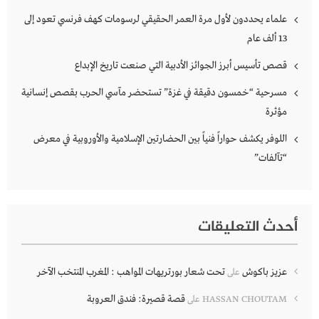
علماء يحددون لأول مرة العمر الحقيقي لرسومات كهف فرنسي تعود إلى
13 ألف عام
قصص تأسيس أبرز الجوائز الأدبية التي صنعت تاريخ الإبداع
مسرحية “خمسون دقيقة في غزة” تستحضر مآسي الحرب بقصص إنسانية
مؤثرة
اللوفر يكشف حواراً فنياً بين الحضارتين الإسلامية والأوروبية في معرض
“تآلفات”
أحدث التعليقات
عزيز باكوش
تحت شعار بورتريهات المواهب : المغرب المنتخب الآخر
على
قصة قصيرة: فندق العروبة
HASSAN CHOUTAM
على