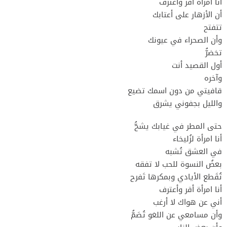
أنا امرأة أقر وأعترفُ
أن الأزهار على أعتابك
تتفتح
وأن الصحراء في عيونك
تخضرُّ
أول القصيد أنت
وآخره
قافيتي من دون اسمك تضيع
والليل بجفوني يشرق
حتى المطر في غيابك يشحُّ
أنا امرأة لزُليخاء
في العشق تُشبه
بعضُ النسوة للحب لا تفقه
تُقَطع الأيادي وبمكرها تَفرح
أنا امرأة أقر وأعترف
أني عن هواك لا أرغب
وأن مسامعي عن اللغو تُصَمُّ