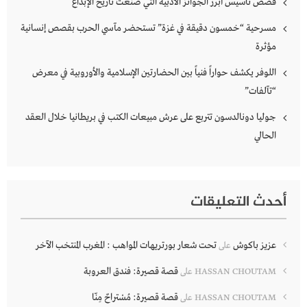
قصص تأسيس أبرز الجوائز الأدبية التي صنعت تاريخ الإبداع
مسرحية “خمسون دقيقة في غزة” تستحضر مآسي الحرب بقصص إنسانية
مؤثرة
اللوفر يكشف حواراً فنياً بين الحضارتين الإسلامية والأوروبية في معرض
“تآلفات”
جوليا دونالدسون تتربع على عرش مبيعات الكتب في بريطانيا خلال العقد
الحالي
أحدث التعليقات
عزيز باكوش
تحت شعار بورتريهات المواهب : المغرب المنتخب الآخر
على
قصة قصيرة: فندق العروبة
HASSAN CHOUTAM
على
قصة قصيرة: مُسْتراحٌ مِنّا
HASSAN CHOUTAM
على