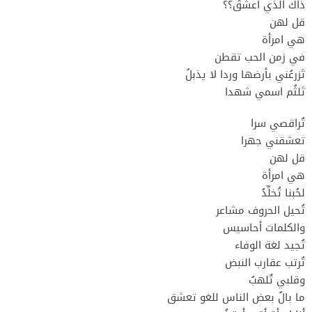
ذاك الذي أعشقُ؟؟
قل لهن
هي امرأة
في زمن الحب تقطن
تَزرعُني بأرضها وردا لا يذبلُ
تَلثُم اسمي شهدا
تُراقصي سرا
تعشقني جهرا
قل لهن
هي امرأة
لحُبنا تُخلِّدُ
تُحيل الحروف مشاعر
والكلمات أحاسيس
تُجيد لغة الوفاء
تُرتب عقارب النبض
وقلبي تٌلهبُ
ما بالُ بعض الناس للغو تعشق