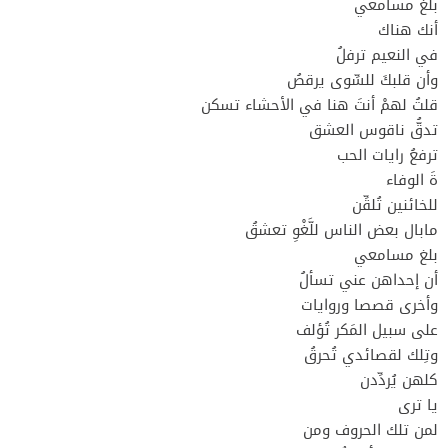
بلغ مسامعي
أنك هناك
في النعيم ترفلُ
وأن قلبكَ للسِّوى يرقصُ
قلتُ لهمْ أنتَ هنا في الأحشاء تسكن
تدقُّ ناقوس العشق
ترفعُ رايات الحب
ةَ الوفاء
للخائنين تُلقِّن
مابال بعض الناس للَّغْوِ تعشقُ
بلغ مسامعي
أن إحداهن عني تسألُ
وأخرى قصصا وروايات
على سبيل المَكر تُؤلف
وتِلك لقصائدي تُحرقُ
كلهن يُردِّدن
يا ترى
لمن تلك الحروف ومن