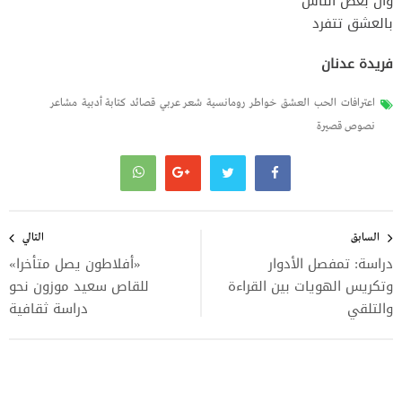
وأن بعض الناس
بالعشق تتفرد
فريدة عدنان
اعترافات
الحب
العشق
خواطر
رومانسية
شعر عربي
قصائد
كتابة أدبية
مشاعر
نصوص قصيرة
تصفّح
المقالات
السابق
التالي
دراسة: تمفصل الأدوار
«أفلاطون يصل متأخرا»
وتكريس الهويات بين القراءة
للقاص سعيد موزون نحو
والتلقي
دراسة ثقافية