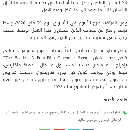
الكتابة عن الماضي تظل جزءاً أساسياً من تجربته الفنية، قائلاً إن
الإنسان غالباً ما يعود إلى ما شكّل وعيه الأول.
ومن المرتقب طرح الألبوم في الأسواق يوم 29 ماي 2026، وسط
ترقب واسع من عشاقه الذين ينتظرون هذا العمل بوصفه محطة
جديدة في مسيرة أحد أبرز رموز الموسيقى العالمية.
وفي سياق متصل، تتواصل حالياً عمليات تصوير مشروع سينمائي
ضخم يحمل عنوان “The Beatles: A Four-Film Cinematic Event”
بإخراج
سام منديز
، حيث سيجسد
بول مسكال
شخصية ماكارتني،
فيما يؤدي
جوزيف كوين
دور جورج هاريسون، ويجسد
هاريس
ديكنسون
شخصية جون لينون، بينما يقدم
باري كيوغان
دور
رينغو
ستار
، على أن يُعرض المشروع سنة 2028.
طنجة الأدبية
أخبار الموسيقى
ألبوم جديد
البيتلز
بول ماكارتني
جورج هاريسون
جون لينون
رينغو ستار
فن عالمي
ليفربول
موسيقى عالمية