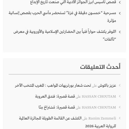
قصص تأسيس أبرز الجوائز الأدبية التي صنعت تاريخ الإبداع
مسرحية “خمسون دقيقة في غزة” تستحضر مآسي الحرب بقصص إنسانية
مؤثرة
اللوفر يكشف حواراً فنياً بين الحضارتين الإسلامية والأوروبية في معرض
“تآلفات”
أحدث التعليقات
عزيز باكوش
تحت شعار بورتريهات المواهب : المغرب المنتخب الآخر
على
قصة قصيرة: فندق العروبة
HASSAN CHOUTAM
على
قصة قصيرة: مُسْتراحٌ مِنّا
HASSAN CHOUTAM
على
الكشف عن القائمة الطويلة للجائزة العالمية
Ranim Zammeli
على
للرواية العربية 2026