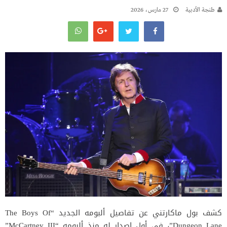
طنجة الأدبية
27 مارس، 2026
كشف
بول ماكارتني
عن تفاصيل ألبومه الجديد “The Boys Of
Dungeon Lane”، في أول إصدار له منذ ألبومه “McCartney III”