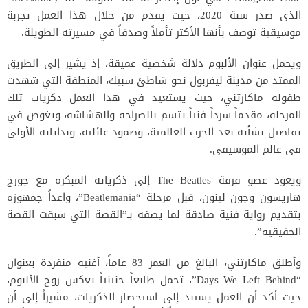
الذي صدر سنة 2020، حيث يقدم من خلال هذا العمل تجربة
موسيقية توصف بأنها الأكثر تأملاً وصدقاً في مسيرته الطويلة.
ويحمل عنوان الألبوم دلالة شخصية عميقة، إذ يشير إلى الطريق
الممتد من مدينة
ليفربول
نحو شاطئ سبيك، المنطقة التي شهدت
طفولة ماكارتني، حيث يستعيد في هذا العمل ذكريات تلك
المرحلة، مقدماً سرداً فنياً يتسم بالصراحة والهشاشة، ويغوص في
تفاصيل نشأته بعد الحرب العالمية، وصمود عائلته، وبداياته الأولى
في عالم الموسيقى.
ويعود عضو فرقة
The Beatles
إلى ذكرياته المبكرة مع
جورج
هاريسون
و
جون لينون
، قبل مرحلة “Beatlemania”، واعداً جمهورَه
بتقديم رواية فنية صادقة لما يصفه بـ”القصة التي سبقت القصة
الحقيقية”.
وأطلق ماكارتني، البالغ من العمر 83 عاماً، أغنية منفردة بعنوان
“Days We Left Behind”، تحمل طابعاً حنينياً يعكس روح الألبوم،
حيث أكد أن العمل يستند إلى استحضار الذكريات، مشيراً إلى أن