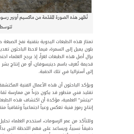
تُظهر هذه الصورة المقدّمة من ماكسيم أوبير رس
تتوسطه
تمتاز هذه الطبعات اليدوية بتقنية نفخ الصبغة ح
بلون يميل إلى السمرة، فيما لاحظ الباحثون تعدي
يزال أصل هذه الطبعات لغزاً، إذ يرجح العلماء اح
قديمة تُعرف باسم دينيسوفان، أو من إنتاج بشر ح
إلى أستراليا في تلك الحقبة.
ويؤكد الباحثون أن هذه الأعمال الفنية المكتشف
تقليد فني متطور قد يكون جزءاً من ممارسة ثقاف
“نيتشر” العلمية، مؤكدة أن اكتشاف هذه الطبعات 
إنتاج رموز فنية تعكس وعياً اجتماعياً وثقافياً متقد
وللتأكد من عمر الرسومات، استخدم العلماء تحليل 
دقيقاً نسبياً، ويساعد على فهم اللحظة التي بدأ ف