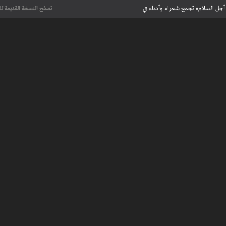
أجل السلام» تجمع شعراء وأدباء في
تصفح النسخة القديمة لل
علماء يحددون لأول مرة العمر الحقيقي لرسومات كهف فرنسي تعود إلى 13 ألف
عت تاريخ الإبداع
 مآسي الحرب بقصص إنسانية مؤثرة
لإسلامية والأوروبية في معرض “تآلفات”
أجل السلام» تجمع شعراء وأدباء في
علماء يحددون لأول مرة العمر الحقيقي لرسومات كهف فرنسي تعود إلى 13 ألف
عت تاريخ الإبداع
 طنجة الأدبية
عريف بأعمالهم الأدبية و الفنية من قصة، شعر، زجل، رواية، دراسة، نقد