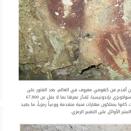
ون أقدم فن كهوفي معروف في العالم، بعد العثور على
طبعات أيدي على جدران كهوف نائية في جزيرة سولاويزي بإندونيسيا، يُقدَّر عمرها بما لا يقل عن 67.800
انوا يمتلكون مهارات فنية متقدمة ووعياً رمزياً، ما يعيد
بشر الأوائل على التعبير الرمزي.