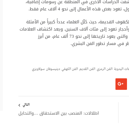
ا كشفت الدراسات الأخرى في المنطقة عن رسومات إضافية،
بعض هذه الأعمال إلى نحو 4 آلاف عام فقط.
وف القديمة، حيث حُلّل العلماء عدداً كبيراً من الأمثلة
جار تعود إلى مئات آلاف السنين. ويعد اكتشاف العلامات
المتقاطعة على قطعة صخرية في جنوب أفريقيا، والتي يعود تاريخها إلى نحو 73 ألف عام، من أبرز
ر في مسار تطور الفن البشري.
ات اليدوية
الفن الرمزي
الفن القديم
الفن الكهفي
دينيسوفان
سولاويزي
التالي
اطلالات: المنصب بين الاستحقاق …والتحايل