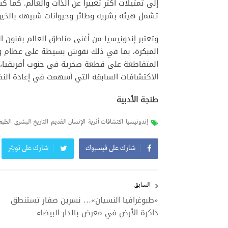
إلى تمثيلات أكثر تعبيراً عن الذات والعالم. كم
تشمل هيئة بشرية وطائر وحيوانات شبيهة بالخيول، تعود 
وتعتبر إندونيسيا من أغنى مناطق العالم بفنون الكه
المبكرة، بما في ذلك نقوش بسيطة على عظام وأح
الاكتشافات السابقة التي أسهمت في إعادة النظ
طنجة الأدبية
إندونيسيا
اكتشافات أثرية
الإنسان القديم
التاريخ البشري
الطبع
شارك على فيسبوك
شارك على تويتر
تصفّح
المقالات
السابق
«طبوغرافيا النسيان»… نسرين صفار تستنطق
ذاكرة الأرض في معرض بالدار البيضاء