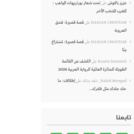
عزيز باكوش
تحت شعار بورتريهات المواهب :
على
المغرب المنتخب الآخر
قصة قصيرة: فندق
HASSAN CHOUTAM
على
العروبة
قصة قصيرة: مُسْتراحٌ
HASSAN CHOUTAM
على
مِنّا
الكشف عن القائمة
Ranim Zammeli
على
الطويلة للجائزة العالمية للرواية العربية 2026
إطلالات: ما
Nahid Mengad_ ناهد منكاد
على
حك جلدك مثل ظفرك…
تابعنا