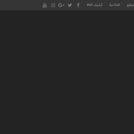
موقع
افتتاحية
أرشيف PDF
مجلة طنجة الأدبية الموقع الأدبي والثقافي الأول داخل العالم العربي، يتم تحديثه على مدار 24 ساعة ويفتح المجال لكل المبدعين في شتى أنحاء
، مسرح، سينما، تشكيل، كاريكاتير، موسيقى، حوارات و إصدارات