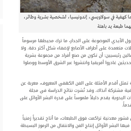
وما كهفية في سولاويسي، إندونيسيا، لشخصية بشرية وطائر،
ما طبعة يد باهتة
ول الأيدي الموضوعة على الجدار، ما ترك محيطها مرسوماً
لات متعمدة على أطراف الأصابع لإضفاء شكل أكثر دقة. ولا
تمالين رئيسيين: أن تكون من صنع أفراد من مجموعة بشرية
ديثين غادروا أفريقيا وانتشروا عبر الشرق الأوسط ووصلوا
ة تمثل أقدم الأمثلة على الفن الكهفي المعروف، معربة عن
ية مشتركة آنذاك. وقد نُشرت نتائج الدراسة في مجلة
اليدوية يقدم دليلاً ملموساً على قدرة البشر الأوائل على
ماً.
قشور معدنية تراكمت فوق الطبعات، ما أتاح تقديراً زمنياً
يها البشر الأوائل إنتاج الفن والانتقال من الرموز البسيطة