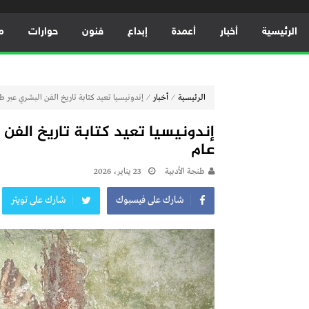
الرئيسية
أخبار
أعمدة
إبداع
فنون
حوارات
م
⁄
⁄
الرئيسية
أخبار
إندونيسيا تعيد كتابة تاريخ الفن البشري عبر طبعات أي
عام
طنجة الأدبية
23 يناير، 2026
شارك على فيسبوك
شارك على تويتر