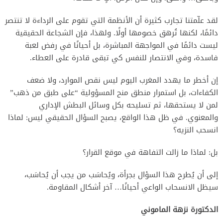
لقد علّمتنا تجارب كثيرة أن الأنظمة التي تقوم على الرداءة لا تنتصر
دائمًا، لكنها تُرهق خصومها أولًا. ولهذا، فإن الشجاعة الحقيقية
ليست دائمًا في المواجهة المباشرة، بل أحيانًا في رفض لعبة
فاسدة، وفي الانتصار للنفس كي تبقى قادرة على العطاء.
إن أخطر ما يهدد المغرب اليوم ليس نقص الموارد، ولا ضعف
الكفاءات، بل استمرار منطق منح المسؤولية “على طبق من ذهب”
لمن لا يستحقها، ثم تسليحه بكل وسائل البطش الإداري
والمعنوي. في ظل هذا الواقع، يصبح السؤال الحقيقي ليس: لماذا
انسحب النزيه؟
بل: لماذا ما زالت التفاهة في موقع القرار؟
إلى أن يُطرح هذا السؤال بجرأة، ويُحاسَب من يجب أن يُحاسَب،
سيظل الانسحاب الواعي أحيانًا… آخر أشكال المقاومة.
الدكتورة نزهة الماموني