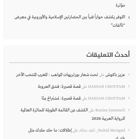
مؤثرة
اللوفر يكشف حواراً فنياً بين الحضارتين الإسلامية والأوروبية في معرض
“تآلفات”
أحدث التعليقات
عزيز باكوش
تحت شعار بورتريهات المواهب : المغرب المنتخب الآخر
على
قصة قصيرة: فندق العروبة
HASSAN CHOUTAM
على
قصة قصيرة: مُسْتراحٌ مِنّا
HASSAN CHOUTAM
على
الكشف عن القائمة الطويلة للجائزة العالمية
Ranim Zammeli
على
للرواية العربية 2026
إطلالات: ما حك جلدك مثل
Nahid Mengad_ ناهد منكاد
على
ظفرك…