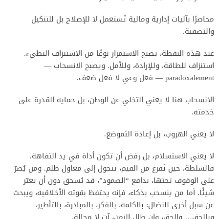
محاصرًا بآليات إدارية ومالية تُستعمل لا للإصلاح بل للتنكيل
والتصفية.
عند هذه النقطة، يصبح الاستمرار نوعًا من الاستنزاف البطيء.
استنزاف للطاقة، وللإرادة، وللأمل. ويصبح الانسحاب —
paradoxalement — فعل وعي لا فعل ضعف.
الانسحاب هنا لا يعني التخلي عن الوطن، بل حماية القدرة على
خدمته.
لا يعني الهروب، بل إعادة التموضع.
لا يعني الاستسلام، بل رفض أن تكون أداة في يد التفاهة.
فالسلطة، حين تُفرغ من القيم، تتحول إلى معاول ظلم. ومن يُصرّ
على الوقوف تحتها، بدافع “الصمود”، قد يُسحق دون أن يغيّر
شيئًا. أما من ينسحب بذكاء، فإنه يحتفظ بقوته الأخلاقية، ويبحث
عن سبل أخرى للنضال: بالكلمة، بالفكر، بالمبادرة، بالتأطير،
وبالحق… والحق، وإن طال الزمن، آتٍ لا محالة.