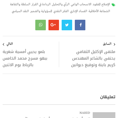
الإصلاح المفقود
الانسحاب الواعي
الرأي والتحليل
الرداءة في القرار
السلطة والتفاهة
الشجاعة الأخلاقية
الفساد الإداري
الفكر النقدي
المسؤولية والضمير
النقد السياسي
تصفّح
المقالات
السابق
التالي
ملتقى الإكليل الثقافي
بلمو يحيي أمسية شعرية
يحتفي بالشاعر المهندس
ببهو مسرح محمد الخامس
كريم باينة وتوقيع ديوانين
بالرباط يوم الاثنين
تعليقان
NAHID