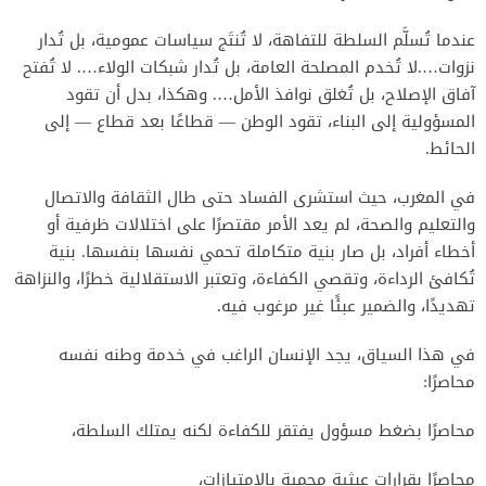
عندما تُسلَّم السلطة للتفاهة، لا تُنتَج سياسات عمومية، بل تُدار
نزوات….لا تُخدم المصلحة العامة، بل تُدار شبكات الولاء…. لا تُفتح
آفاق الإصلاح، بل تُغلق نوافذ الأمل…. وهكذا، بدل أن تقود
المسؤولية إلى البناء، تقود الوطن — قطاعًا بعد قطاع — إلى
الحائط.
في المغرب، حيث استشرى الفساد حتى طال الثقافة والاتصال
والتعليم والصحة، لم يعد الأمر مقتصرًا على اختلالات ظرفية أو
أخطاء أفراد، بل صار بنية متكاملة تحمي نفسها بنفسها. بنية
تُكافئ الرداءة، وتقصي الكفاءة، وتعتبر الاستقلالية خطرًا، والنزاهة
تهديدًا، والضمير عبئًا غير مرغوب فيه.
في هذا السياق، يجد الإنسان الراغب في خدمة وطنه نفسه
محاصرًا:
محاصرًا بضغط مسؤول يفتقر للكفاءة لكنه يمتلك السلطة،
محاصرًا بقرارات عبثية محمية بالامتيازات،