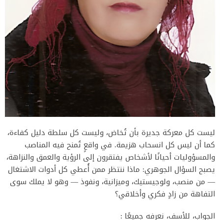
ليست كل معركة جديرة بأن تُخاض، وليست كل سلطة دليل كفاءة،
كما أن ليس كل انسحاب هزيمة. في واقعٍ تُمنح فيه المناصب
والمسؤوليات أحيانًا لأشخاص يفتقرون إلى الرؤية والعمق والنزاهة،
يصبح السؤال الجوهري: ماذا ننتظر ممن أُعطي كل أدوات الاشتغال
— من منصب، ولوجيستيك، وميزانية، ونفوذ — وهو لا يملك سوى
التفاهة من زادٍ فكري وأخلاقي؟
الجواب، للأسف، نعرفه جميعًا :