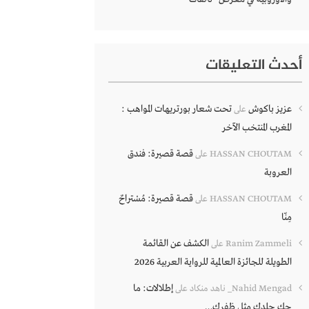
أحدث التعليقات
عزيز باكوش
تحت شعار بورتريهات المواهب :
على
المغرب المنتخب الآخر
قصة قصيرة: فندق
HASSAN CHOUTAM
على
العروبة
قصة قصيرة: مُسْتراحٌ
HASSAN CHOUTAM
على
مِنّا
الكشف عن القائمة
Ranim Zammeli
على
الطويلة للجائزة العالمية للرواية العربية 2026
إطلالات: ما
Nahid Mengad_ ناهد منكاد
على
حك جلدك مثل ظفرك…