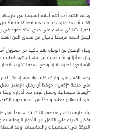
ودّعت الهند أحد أهم أعلام السينما في تاريخها ب
89 عامًا بعد فترة صحية صعبة قضاها متنقلًا 
نجم استثنائي ساهم على مدى ستة عقود في رسم
ليظل اسمه مرتبطًا بأجيال من عشاق الفن الهند
وجاء الإعلان عن الوفاة بعد تأكيد من مسؤول أمني
رحل متأثرًا بوعكة صحية لم تفلح الجهود الطبية
الأسابيع الأخيرة بقلق واضح، بعدما تكررت الأخبا
ردود الفعل على وفاته كانت واسعة، إذ عبّر رئيس 
على منصة “إكس”، مؤكدًا أن رحيل دارمندرا يمثل
“أيقونة سينمائية وممثل مبدع منح أدواره بريقًا خ
على الجمهور جعلاه واحدًا من أعظم نجوم الهند.
ولد دارمندرا في منتصف الثلاثينيات، وبدأ شق طر
بفضل قدرته على التنقل بين الأدوار الرومانسية وا
الحركة في السبعينيات والثمانينيات. وقد استطا