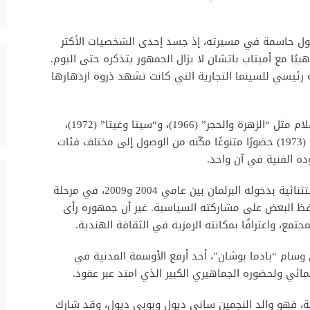
فيلم “شولاي” عام 1975 نقطة تحول حاسمة في مسيرته، إذ جسد إحدى الشخصيات الأكثر
هبيًا مع أميتاب باتشان لا يزال الجمهور يتذكره حتى اليوم.
 رئيسي للسينما التجارية التي كانت تشهد ذروة ازدهارها
ولم تتوقف مسيرته عند “شولاي”، فقد منحته أفلام مثل “الزهرة والحجر” (1966)، و“سيتا وغيتا” (1972)،
و“الأخوان دارام وفير” (1977)، و“موكب الذكريات” (1973) حضورًا متنوعًا مكّنه من الوصول إلى مختلف فئات
دة الفنية في آن واحد.
على المستوى السياسي، خاض دارمندرا تجربة استثنائية بدخوله البرلمان بين عامي 2004 و2009، في مرحلة
حفظ البعض على مشاركته السياسية. غير أن جمهوره رأى
تمع، واعترافًا بمكانته الرمزية في الثقافة الهندية.
 وسام “بادما بوشان”، أحد أرفع الأوسمة المدنية في
مائي ولحضوره الجماهيري الكبير الذي امتد عبر عقود.
روفة، فهو والد النجمين ساني ديول وبوبي ديول، وقد شارك