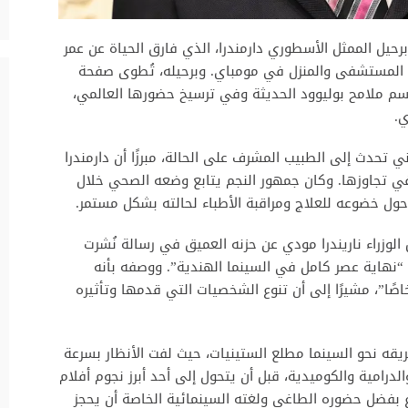
رحيل الممثل الأسطوري دارمندرا، الذي فارق الحياة عن عمر
بين المستشفى والمنزل في مومباي. وبرحيله، تُطوى صفحة
 ملامح بوليوود الحديثة وفي ترسيخ حضورها العالمي،
ي.
 تحدث إلى الطبيب المشرف على الحالة، مبرزًا أن دارمندرا
 في تجاوزها. وكان جمهور النجم يتابع وضعه الصحي خلال
ر حول خضوعه للعلاج ومراقبة الأطباء لحالته بشكل مستمر.
الوزراء ناريندرا مودي عن حزنه العميق في رسالة نُشرت
 “نهاية عصر كامل في السينما الهندية”. ووصفه بأنه
اصًا”، مشيرًا إلى أن تنوع الشخصيات التي قدمها وتأثيره
يقه نحو السينما مطلع الستينيات، حيث لفت الأنظار بسرعة
لدرامية والكوميدية، قبل أن يتحول إلى أحد أبرز نجوم أفلام
ع بفضل حضوره الطاغي ولغته السينمائية الخاصة أن يحجز