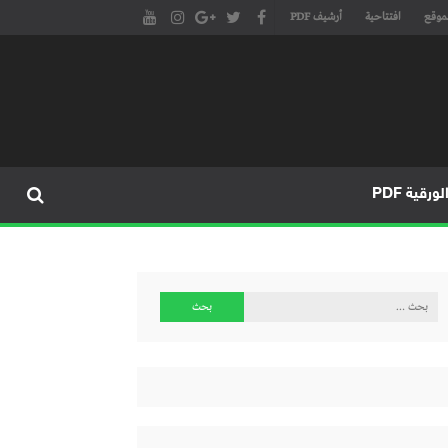
موقع
افتتاحية
أرشيف PDF
مجلة طنجة الأدبية الموقع الأدبي والثقافي الأول داخل العالم العربي، يتم تحديثه على مدار 24 ساعة ويفتح المجال لكل المبدعين في شتى أنحاء
، مسرح، سينما، تشكيل، كاريكاتير، موسيقى، حوارات و إصدارات
ورقية PDF
البحث
عن: