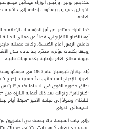
فلاديمير بوتين، ورئيس الوزراء ميخائيل ميشوستي
الكرملين دميتري بيسكوف، إضافة إلى حاكم منط
العامة.
أوستانكينو التلفزيوني، فضلاً عن ممثلي الجالية 
حاملين الزهور أمام الكنيسة. وكانت عقيلته مارغر
زوجها بكلمات مؤثرة، مذكّرة بما عاناه خلال الأ
غيبوبة مطلع العام وإصابته بعدة نوبات قلبية.
وُلد تيغران كيوسيان عام
العريق للإخراج السينمائي. بدأ مسيرته بإخراج كل
الثلاثة”، وصولاً إلى فيلمه الأخير “سبعة أيا
السينمائي الدولي.
وإلى جانب السينما، ترك بصمته في التلفزيون من 