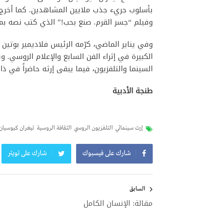
بأسلوب جريء جذب ملايين المشاهدين. كما أخرج م
وفيلم “جسر القرم. صنع بحب!” الذي كتب نصه بمش
وفي يناير الماضي، كرّمه الرئيس فلاديمير بوتين 
الكبيرة في إثراء الفن السابع والإعلام الروسي. وب
السينما والتلفزيون، فيما يبقى إرثه حاضراً في ذ
طنجة الأدبية
إرث سينمائي
التلفزيون الروسي
الثقافة الروسية
تيغران كيوسيان
شارك على فيسبوك
شارك على تويتر
تصفّح
المقالات
السابق
مقالة: الإنسان الكامل