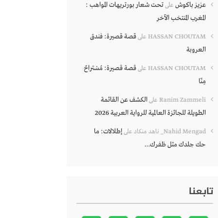
عزيز باكوش
تحت شعار بورتريهات المواهب :
على
المغرب المنتخب الآخر
قصة قصيرة: فندق
HASSAN CHOUTAM
على
العروبة
قصة قصيرة: مُسْتراحٌ
HASSAN CHOUTAM
على
مِنّا
الكشف عن القائمة
Ranim Zammeli
على
الطويلة للجائزة العالمية للرواية العربية 2026
إطلالات: ما
Nahid Mengad_ ناهد منكاد
على
حك جلدك مثل ظفرك…
تابعنا