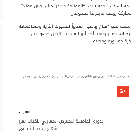
سلسلات ناجحة بينها “الممثلة” و”بحر. جبال. طين ممتد”،
اركة زوجته مارغريتا سيمونيان.
بمنحه لقب “فنان روسيا” تقديراً لمسيرته الثرية ومساهماته
رحيله، تخسر روسيا أحد أبرز المبدعين الذين جمعوا بين
اكرة جمهوره ومحبيه.
جنازة مهيبة
فلاديمير بوتين
فنانو روسيا
مارغريتا سيمونيان
مخرج روسي
موسكو
التالي
الدورة الخامسة للمعرض المغاربي للكتاب تعزز
إشعاع وجدة الثقافي