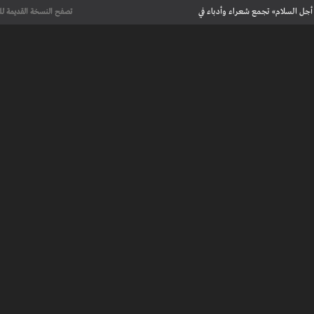
أجل السلام» تجمع شعراء وأدباء في
تصفح النسخة القديمة لل
علماء يحددون لأول مرة العمر الحقيقي لرسومات كهف فرنسي تعود إلى 13 ألف
عت تاريخ الإبداع
 مآسي الحرب بقصص إنسانية مؤثرة
لإسلامية والأوروبية في معرض “تآلفات”
أجل السلام» تجمع شعراء وأدباء في
علماء يحددون لأول مرة العمر الحقيقي لرسومات كهف فرنسي تعود إلى 13 ألف
عت تاريخ الإبداع
 طنجة الأدبية
عريف بأعمالهم الأدبية و الفنية من قصة، شعر، زجل، رواية، دراسة، نقد