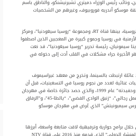
ن، ونائب رئيس الوزراء دميتري تشيرنيشنكو، والناطق باسم
قة موسكو أندريه فوروبيوف، وغيرهم من الشخصيات
كما شارك ممثلون عن أبرز المؤسسات الإعلامية الروسية، بينها قناة RT، ومجموعة “روسيا سيغودنيا”، ومركز
الأرمنية في روسيا وجموع كبيرة من المعجبين الذين اصطفوا
يتا سيمونيان، رئيسة تحرير “روسيا سيغودنيا”، قد نعت
شهر الأخيرة جراء مشكلات في القلب أدت إلى دخوله في
 1966 في موسكو وسط عائلة ارتبطت بالسينما، وتخرج من معهد غيراسيموف
يبات غنائية لعدد من نجوم روسيا في التسعينيات، قبل أن
يحقق حضوره القوي في السينما بفيلم “الرئيس وحفيدته” عام 1999، والذي حصد جائزة خاصة في مهرجان
“كينوتافر”. وتوالت بعد ذلك أعماله البارزة مثل “عمل رجالي”، “زنبق الوادي الفضي”، “يالطا-45″، و”الرفاق
م لبطرس سيميونيتش” الذي عُرض في مهرجان موسكو
خلال برامج حوارية وترفيهية لاقت متابعة واسعة، أبرزها
“مساء مع تيغران كيوسيان”، و”كفى صمتاً!”، و”المنشار الدولي” الذي قدمه منذ 2016 على قناة NTV