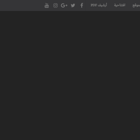
موقع
افتتاحية
أرشيف PDF
مجلة طنجة الأدبية الموقع الأدبي والثقافي الأول داخل العالم العربي، يتم تحديثه على مدار 24 ساعة ويفتح المجال لكل المبدعين في شتى أنحاء
، مسرح، سينما، تشكيل، كاريكاتير، موسيقى، حوارات و إصدارات