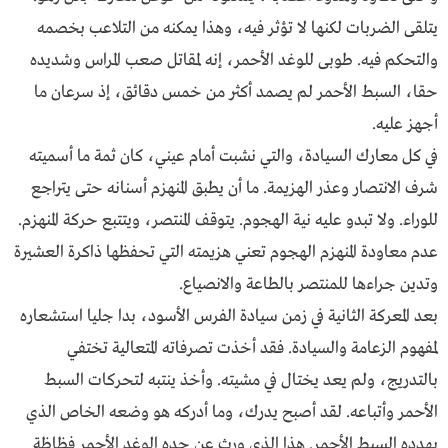
يتلقى الضربات لكنها لا تؤثر فيه، وهذا يمكنه من التلاعب بخصمه
والتحكم فيه. طوبى للوغد الأحمر، إنه لمقاتل صعب المراس وشديده
حقا، السبط الأحمر لم يصمد أكثر من خمس دقائق، إذ سرعان ما
أجهز عليه.
في كل معارك السيادة، والتي نشبت أمام عيني، كان ثمة ما أسميته
شرف الانتصار وعذر الهزيمة. ما أن يطبق المنهزم أسنانه حتى يتراجع
للوراء. ولا تبدو عليه نية الهجوم. يتوقف المنتصر، ويتتبع حركة المنهزم.
عدم معاودة المنهزم الهجوم تعني هزيمته التي تحفظها ذاكرة العشيرة
وتدين جراءها للمنتصر بالطاعة والانصياع.
بعد المعركة الثانية في زمن سيادة الفرس الأسود، بدا جليا استشعاره
لمفهوم الزعامة والسيادة. فقد أخذت تصرفاته المتعالية تختفي
بالتدريج، ولم يعد يختال في مشيته. وأخذ ينتبه لتحركات السبط
الأحمر وأتباعه. لقد أصبح يدرك، وما أدركه هو وضعه الخاص الذي
يهدده السبط الأحمر. هذا الذي ورث عن جده الوغد الأحمر فظاظة