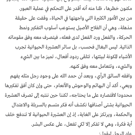
مكنون خطرها، ظنا منه أنه أقدر على التحكم في عملية العبور.
من بين الأمور الكثيرة التي واجهتها في الحياة، وقفت على حقيقة
مذهلة، وهي أن الفلاح الأصيل يستوعب أسلوب التفكير ونمط
الحركة، والفعل ورد الفعل لدى فعله، فيتصرف معه وفق مقوماته
الذاتية. ليس البغال فحسب، بل سائر العشيرة الحيوانية تجرب
الأشياء المكونة لبيئتها، تتلقى ردود أفعال، تميز ما بين الشيء
والشيء، وتتعامل معه وفق كنهه.
وافقه السائق الرأي، وبعد أن حمد الله على وجود رجل مثله يفهم
ويعي، أكد أن البهائم والوحوش والأنعام، حتى وإن كان أفق تفكيرها
محدودا لاقتصاره على ما يحتاجه، لكننا حين ننتبه إلى تصرف العشيرة
الحيوانية بشتى أصنافها نكشف أنه فكر متسم بالسربلة والاعتدال
والحكمة، ويرتكز على الغاية، إذ إن العشيرة الحيوانية لا تندفع خلف
أية فكرة، وهي لا تفكر إلا لكي تفعل، على عكس البشر.
عاد الرجل ليقول: