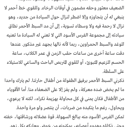
الضعيف معثور وحقه مضمون في أوقات الرخاء. وللقوي خط أحمر لا
ينبغي له أن يتجاوزه وإلا اضطر لنزال حول السيادة من جديد، وهو
نزال لا رحمة فيه ولا وسطاء تسوية، إلى أن مد السبط الأحمر نطاق
سيادته إلى مجموعة الفرس الأسود التي لا تعني له السيادة ما تعنيه
للوغد والسبط الحمراوين، ربما لأنه نالها بجهد غير مذكور. عندها
دقت ساعة أخرى من ساعات حقب الزمن في عمر الكلاب، ساعة
الحسم للزعيم المتبوئ، أو للقوي المتربص الباحث والساعي للاستيلاء
على السلطة.
ذكرني السبط الأحمر برفيق الطفولة من أطفال حارتنا. لم يترك واحدا
ما لم يخض ضده معركة، ولم يفز إلا على الضعفاء منا. أما الأقوياء
من الأطفال فكان يمنى في كل محاولة بهزيمة نكراء، لكنه لا يرعوي،
ويحاول، رغم ما يتكبده من ضربات، أن ينتصر ولو مرة واحدة.
تمكن الفرس الأسود منه ببالغ السهولة. قوة عضلاته ورشاقتها، خفته
وحتى ذكاؤه وهدوء أعصابه، يمكنونه من خوض معاركه بكل زهو.