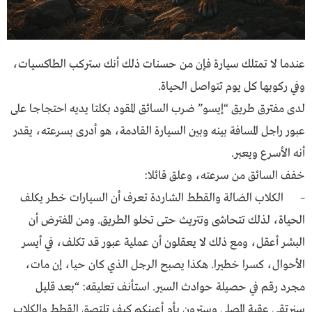
عندما لا تمتلك سيارة فإن من حسنات ذلك أنك ستركب الطاكسيات،
وفي ركوبها كل يوم تتواصل الحياة.
لدى مفترق طريق “إيسو” ضرب السائق المقود بكلتا يديه احتجاجا على
عبور راجل المسافة بينه وبين السيارة القادمة، هو أدرى بسرعته، يقدر
أنه الأسرع ويعبر.
خفف السائق من سرعته، وعلق قائلا:
– الكلاب الضالة والقطط الشاردة تعرف أن السيارات خطر يكلف
الحياة، لذلك تتحاشى وتتريث حتى تخلو الطريق. ومن المفترض أن
البشر أعقل، ومع ذلك لا يعقلون أن عملية عبور قد تكلف، في أيسر
الأحوال، كسرا خطيرا. هكذا يصبح الرجل الذي كان حيا، إن مات،
مجرد رقم في حصيلة حوادث السير. استأنف تعليقه: “بعد قليل
سنرتقي عقبة المصلى وسترون بأم أعينكم كيف تلتصق القطط والكلاب