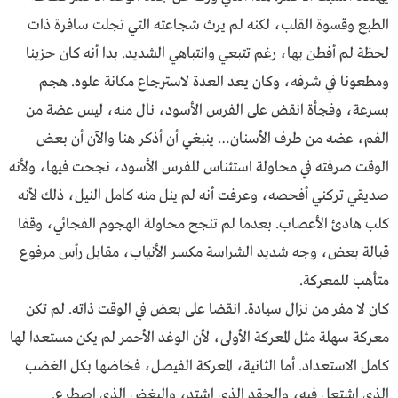
الطبع وقسوة القلب، لكنه لم يرث شجاعته التي تجلت سافرة ذات
لحظة لم أفطن بها، رغم تتبعي وانتباهي الشديد. بدا أنه كان حزينا
ومطعونا في شرفه، وكان يعد العدة لاسترجاع مكانة علوه. هجم
بسرعة، وفجأة انقض على الفرس الأسود، نال منه، ليس عضة من
الفم، عضه من طرف الأسنان… ينبغي أن أذكر هنا والآن أن بعض
الوقت صرفته في محاولة استئناس للفرس الأسود، نجحت فيها، ولأنه
صديقي تركني أفحصه، وعرفت أنه لم ينل منه كامل النيل، ذلك لأنه
كلب هادئ الأعصاب. بعدما لم تنجح محاولة الهجوم الفجائي، وقفا
قبالة بعض، وجه شديد الشراسة مكسر الأنياب، مقابل رأس مرفوع
متأهب للمعركة.
كان لا مفر من نزال سيادة. انقضا على بعض في الوقت ذاته. لم تكن
معركة سهلة مثل المعركة الأولى، لأن الوغد الأحمر لم يكن مستعدا لها
كامل الاستعداد. أما الثانية، المعركة الفيصل، فخاضها بكل الغضب
الذي اشتعل فيه، والحقد الذي اشتد، والبغض الذي اصطرع.