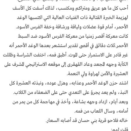
أحب كل ما هو عريق ومتراكم ومكتسب، لذلك أسفت كل الأسف
لهزيمة الخبرة القتالية ذات الفنيات العالية التي اكتسبها الوغد
الأحمر، أمام قوة عضلات ولياقة ورشاقة وخفة الفرس الأسود.
كانت معركة أقصر زمنيا من معركة الفرس الأسود ضد السبط
الأحمر.ثلاث دقائق في أقصى تقدير استشعر بعدها الوغد الأحمر أنه
غير قادر على الاستمرار حتى الموت. أطبق فمه، اختفت الشراسة وظللت
الكآبة وجهه المجعد وعاد القهقرى إلى موقعه الاستراتيجي المشرف على
العشيرة والآمن لهراوة ولي النعمة.
اشتد حزن الوغد الأحمر وعذابه، وهزل عوده، ونبذته العشيرة كل
النبذ، ولم يعد يجرؤ على التعدي حتى على الضعفاء من الكلاب.
وبعد أيام، ازداد وجهه بشاعة، وأخذ في مهاجمة كل من يمر من
أمامه، وسال اللعاب من فمه.
خاله فلاحو قرية بني حسان قد أصابه السعار.
قلت لهم: