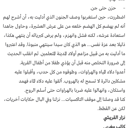
– حزن حتى جن.
اضطررت، حين استغربوا وصف الجنون الذي أدليت به، أن أشرح لهم
أنه لم يهضم كل الهضم خلعه من على عرش العشيرة، وحاول جاهدا
استعادة عرشه، لكنه فشل وانهزم، ولم يرض كبريائه أن ينتهي هكذا،
ذليلا بعد عزة نفس… هو الذي كان سيدا سينتهي منبوذا. وقد اعتبروا
ما أدليت به من قبيل مزاعم أولاد المدينة المتعلمين. ثم انقلب الحديث
إلى ضرورة التخلص منه قبل أن يؤذي طفلا من أطفال القرية.
أعدوا دلاء المياه والهراوات، وطوقوه من كل حدب، وأقبلوا عليه
مشكلين دائرة لا تسمح له بالهروب. ألقوا عليه دلاء الماء فهمد
واستكان، وانهالوا عليه ضربا بالهراوات حتى أسلم الروح.
كنا قد وصلنا إلى موقف التاكسيات… نزلنا وفي البال حكايات أخريات،
لكن عن القطط.
نزار القريشي
كاتب مغربي