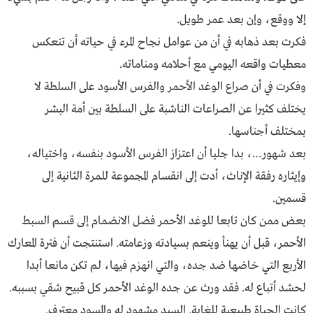
إلا ووقع، وإن بعد عمر طويل.
فكرت بعد ذهابه في أن من عوامل نجاح المرء في حياته أن تنعكس
معطيات واقعه اليومي مع أحلامه ومناماته.
وفكرت في أن صراع الوغد الأحمر والفرس الأسود على السلطة لا
يختلف كثيرا عن الصراعات الناشبة على السلطة بين أمة البشر
بمختلف أجناسها.
بعد شهور…، بدا جليا أن اعتزاز الفرس الأسود بنفسه، واختياله،
وإيثاره رفقة الإناث، أدت إلى انقسام المجموعة للمرة الثانية إلى
قسمين.
بعض ممن كان تابعا للوغد الأحمر فضل الانضمام إلى قسم السبط
الأحمر، قبل أن يهنأ وينعم بسيادته وزعامته. استنتجت أن فترة المعارك
الأربع التي خاضها ضد جده، والتي انهزم فيها، لم تكن مانعا أبدا
لحشد أتباع له. فقد ورث عن جده الوغد الأحمر كل قبيح شقي بسببه.
كانت الحياة طبيعية للغاية. السيد مشهود له والمسود معترف.