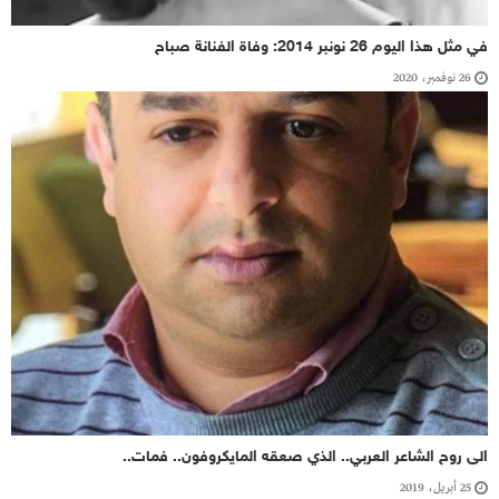
في مثل هذا اليوم 26 نونبر 2014: وفاة الفنانة صباح
26 نوفمبر، 2020
الى روح الشاعر العربي.. الذي صعقه المايكروفون.. فمات..
25 أبريل، 2019