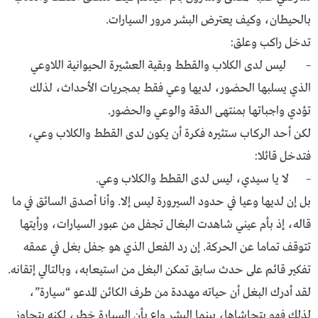
بالحيطان، وكيف يعترض البشر مرور السيارات.
تدخل راكب وعلق:
– ليس لدى الكلاب والقطط وبقية العشيرة الحيوانية اللاوعي
الذي يسلبها الحضور، لديها وعي فقط بمجريات الأحداث، لذلك
تؤدي واجباتها بمنتهى الدقة والوعي والحضور.
لكن أحد الركاب ستثيره فكرة أن يكون لدى القطط والكلاب وعي،
فتدخل قائلا:
– لا يا سيدي، ليس لدى القطط والكلاب وعي.
بل إن لديها وعيا في حدود السيرورة ليس إلا. وأنا أصدق السائق في ما
قاله، إذ بأم عيني شاهدت البغال تجفل من عبور السيارات، ورأيتها
تتوقف تماما عن الحركة. إن رد الفعل الذي هو جفل بغل في عمقه
تفكير قائم على حدث سابق تمكن البغل من استيعابه، وبالتالي إتقانه.
لقد أدرك البغل أن حياته مهددة من طرف الكائن المدعو “سيارة”،
لذلك فهو يتحاشاها، بينما البشر واع بأن السيارة خطر، لكنه يتجاوز