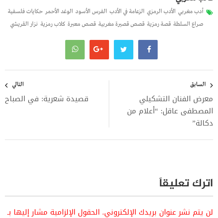
أدب مغربي
الأدب الرمزي
الزعامة في الأدب
الفرس الأسود
الوغد الأحمر
حكايات فلسفية
صراع السلطة
قصة رمزية
قصص قصيرة مغربية
قصص معبرة
كلاب رمزية
نزار القريشي
تصفّح
المقالات
السابق
التالي
معرض الفنان التشكيلي
قصيدة شعرية: في الصباح
المصطفى عاقل: “أعلام من
دكالة”
اترك تعليقاً
لن يتم نشر عنوان بريدك الإلكتروني.
الحقول الإلزامية مشار إليها بـ