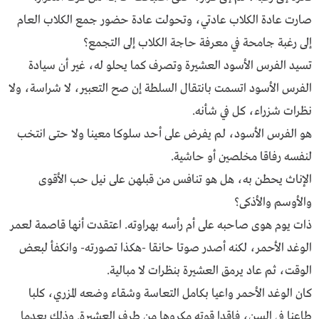
صارت عادة الكلاب عادتي، وتحولت عادة حضور جمع الكلاب العام
إلى رغبة جامحة في معرفة حاجة الكلاب إلى التجمع؟
تسيد الفرس الأسود العشيرة وتصرف كما يحلو له، غير أن سيادة
الفرس الأسود اتسمت بانتقال السلطة إن صح التعبير، لا شراسة، ولا
نظرات شزراء، كل في شأنه.
هو الفرس الأسود، لم يفرض على أحد سلوكا معينا ولا حتى انتخب
لنفسه رفاقا مخلصين أو حاشية.
الإناث يحطن به، هل هو تنافس من قبلهن على نيل حب الأقوى
والأوسم والأذكى؟
ذات يوم هوى صاحبه على أم رأسه بهراوته. اعتقدت أنها قاصمة لعمر
الوغد الأحمر، لكنه أصدر صوتا حانقا -هكذا تصورته- وانكفأ لبعض
الوقت، ثم عاد يرمق العشيرة بنظرات لا مبالية.
كان الوغد الأحمر واعيا بكامل التعاسة وشقاء وضعه المزري، كلبا
طاعنا في السن، فاقدا قوته مكروها من طرف العشيرة. وذلك بعدما