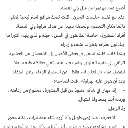
أصبح دمه مهدورا من قبل ولي نعمته.
عقد مع نفسه جلسات للحزن، ظلت تتخذ مواقع استراتيجية تعلو
دائما مكان التجمع، وتجعله بعيدا عن هدف هراوة ولي النعمة.
أفراد العشيرة، خاصة الطاعنون في السن، جيله والذي يليه، كثيرا ما
يبادلون نظراته بنظرات تشف وازدراء.
بينما كانت كلبته تسعى في بعض الأحيان إلى الانفصال عن العشيرة
لترتقي إلى مقره العلوي. وغير بعيد عنه، تعي فظاظة طبعه، فلا
تنفصل عنه، بل تعلن له، فقط، عن استمرار الوفاء برغم الجفاء.
بعد أن هوى عليه بهراوته، قلت لصاحبه:
– إنه مهان في شأنه. منبوذ من قبل العشيرة، مخلوع من زعامته،
وزدته أنت بمحاولة اغتيال.
ردّ الرجل:
– لا تعرف، منذ زمن طويل وأنا أروم قتله عدة مرات، لكنه عصي
على الموت. وشاهدت مرة في منامي أنني أقتله، وأنا رجل ما أحلم بشيء