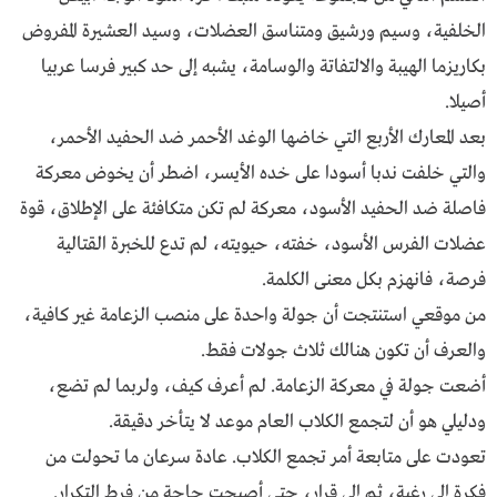
الخلفية، وسيم ورشيق ومتناسق العضلات، وسيد العشيرة المفروض
بكاريزما الهيبة والالتفاتة والوسامة، يشبه إلى حد كبير فرسا عربيا
أصيلا.
بعد المعارك الأربع التي خاضها الوغد الأحمر ضد الحفيد الأحمر،
والتي خلفت ندبا أسودا على خده الأيسر، اضطر أن يخوض معركة
فاصلة ضد الحفيد الأسود، معركة لم تكن متكافئة على الإطلاق، قوة
عضلات الفرس الأسود، خفته، حيويته، لم تدع للخبرة القتالية
فرصة، فانهزم بكل معنى الكلمة.
من موقعي استنتجت أن جولة واحدة على منصب الزعامة غير كافية،
والعرف أن تكون هنالك ثلاث جولات فقط.
أضعت جولة في معركة الزعامة. لم أعرف كيف، ولربما لم تضع،
ودليلي هو أن لتجمع الكلاب العام موعد لا يتأخر دقيقة.
تعودت على متابعة أمر تجمع الكلاب. عادة سرعان ما تحولت من
فكرة إلى رغبة، ثم إلى قرار، حتى أصبحت حاجة من فرط التكرار.