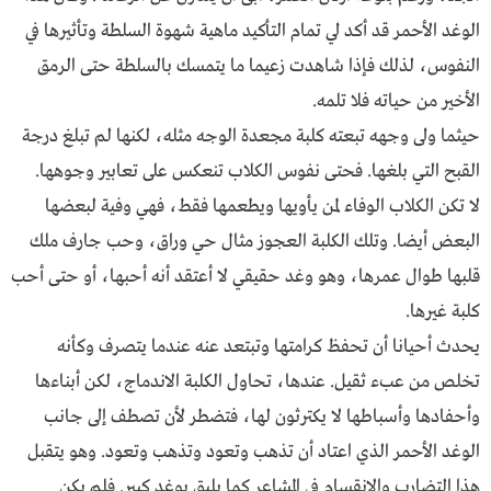
الوغد الأحمر قد أكد لي تمام التأكيد ماهية شهوة السلطة وتأثيرها في
النفوس، لذلك فإذا شاهدت زعيما ما يتمسك بالسلطة حتى الرمق
الأخير من حياته فلا تلمه.
حيثما ولى وجهه تبعته كلبة مجعدة الوجه مثله، لكنها لم تبلغ درجة
القبح التي بلغها. فحتى نفوس الكلاب تنعكس على تعابير وجوهها.
لا تكن الكلاب الوفاء لمن يأويها ويطعمها فقط، فهي وفية لبعضها
البعض أيضا. وتلك الكلبة العجوز مثال حي وراق، وحب جارف ملك
قلبها طوال عمرها، وهو وغد حقيقي لا أعتقد أنه أحبها، أو حتى أحب
كلبة غيرها.
يحدث أحيانا أن تحفظ كرامتها وتبتعد عنه عندما يتصرف وكأنه
تخلص من عبء ثقيل. عندها، تحاول الكلبة الاندماج، لكن أبناءها
وأحفادها وأسباطها لا يكترثون لها، فتضطر لأن تصطف إلى جانب
الوغد الأحمر الذي اعتاد أن تذهب وتعود وتذهب وتعود. وهو يتقبل
هذا التضارب والانقسام في المشاعر كما يليق بوغد كبير. فلم يكن