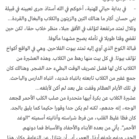
– في بداية حياتي المهنية، أخوكم في الله أستاذ جرى تعيينه في قبيلة
بني حسان. أكثر ما هنالك التين والزيتون والكلاب والبغال والقردة…
وتلال تمتد مرتفعة لتؤلف في الأفق جبلا، منظر خلاب حقا، لكن حين
تقضي وقتا طويلا في تأمله يصبح مشهدا مألوفا.
قبالة الكوخ الذي آوي إليه تمتد بيوت الفلاحين. وهي في الواقع أكواخ
تؤلف بيوتا. في كل بيت منها رهط من الكلاب. وهذه العشيرة من
الكلاب كان لها فضل تصريف الوقت البطيء حد الضجر. وهنالك كان
جمع غفير من الكلاب تابعته بانتباه شديد، انتباه الدارس والباحث.
في تلك الأيام العظام وقفت على بعد لم أكن لأبلغه…
عشيرة الكلاب عن بكرة أبيها متحدرة من صلب الكلب الأحمر المجعد
الوجه، إنه جدهم، لكنه لم يكن جدا وقورا حكيما كما يليق بالجد.
كان فظا غليظ القلب، من فرط شراسته وأنانيته أسميته “الوغد
الأحمر”. يأتي من بعده الأبناء والأحفاد والأسباط فما دونهم.
الجد، ورغم بلوغه أرذل العمر، أبى أن يتنازل عن الزعامة. وكان هذا