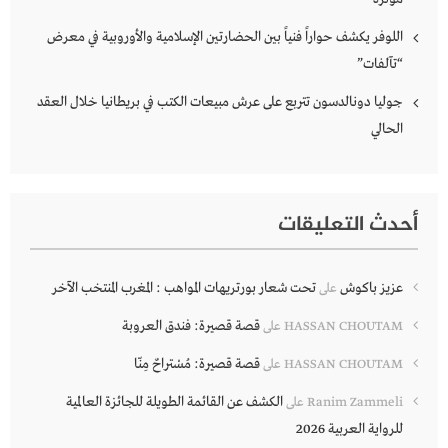
اللوفر يكشف حواراً فنياً بين الحضارتين الإسلامية والأوروبية في معرض
“تآلفات”
جوليا دونالدسون تتربع على عرش مبيعات الكتب في بريطانيا خلال العقد
الحالي
أحدث التعليقات
عزيز باكوش
تحت شعار بورتريهات المواهب : المغرب المنتخب الآخر
على
قصة قصيرة: فندق العروبة
HASSAN CHOUTAM
على
قصة قصيرة: مُسْتراحٌ مِنّا
HASSAN CHOUTAM
على
الكشف عن القائمة الطويلة للجائزة العالمية
Ranim Zammeli
على
للرواية العربية 2026