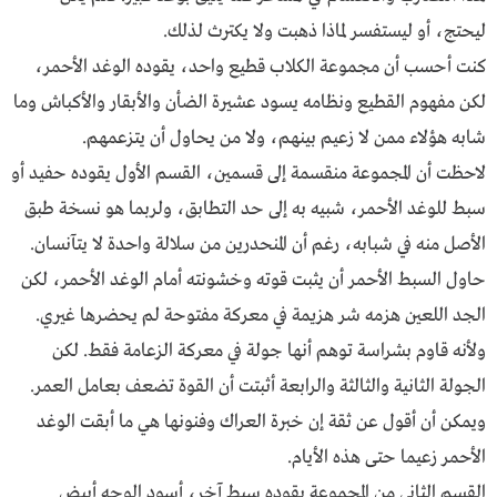
ليحتج، أو ليستفسر لماذا ذهبت ولا يكترث لذلك.
كنت أحسب أن مجموعة الكلاب قطيع واحد، يقوده الوغد الأحمر،
لكن مفهوم القطيع ونظامه يسود عشيرة الضأن والأبقار والأكباش وما
شابه هؤلاء ممن لا زعيم بينهم، ولا من يحاول أن يتزعمهم.
لاحظت أن المجموعة منقسمة إلى قسمين، القسم الأول يقوده حفيد أو
سبط للوغد الأحمر، شبيه به إلى حد التطابق، ولربما هو نسخة طبق
الأصل منه في شبابه، رغم أن المنحدرين من سلالة واحدة لا يتآنسان.
حاول السبط الأحمر أن يثبت قوته وخشونته أمام الوغد الأحمر، لكن
الجد اللعين هزمه شر هزيمة في معركة مفتوحة لم يحضرها غيري.
ولأنه قاوم بشراسة توهم أنها جولة في معركة الزعامة فقط. لكن
الجولة الثانية والثالثة والرابعة أثبتت أن القوة تضعف بعامل العمر.
ويمكن أن أقول عن ثقة إن خبرة العراك وفنونها هي ما أبقت الوغد
الأحمر زعيما حتى هذه الأيام.
القسم الثاني من المجموعة يقوده سبط آخر، أسود الوجه أبيض